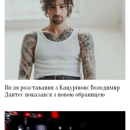
Після розставання з Кацуріною: Володимир
Дантес показався з новою обраницею