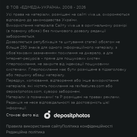
© ТОВ «ЕДІМЕДІА-УКРАЇНА», 2008 - 2026
Усі права на матеріали, розміщені на сайті viva.ua, охороняються
відповідно до законодавства України.
Використання матеріалів Сайту viva.ua в оригінальному розмірі
(в повному обсязі) без письмового дозволу редакції
забороняється.
Дозволяється републікація та цитування статей обсягом не
більше 250 знаків для одного інформаційного матеріалу, з
обов'язковим зазначенням посилання на джерело, а для
Інтернет-ресурсів – пряме для пошукових систем
гіперпосилання, не закрите від індексації пошуковими
системами. Гіперпосилання має бути розміщене в підзаголовку
або першому абзаці матеріалу.
Передрук, копіювання, відтворення або інше використання
матеріалів, які містять посилання на rexfeatures.com або
depositphotos.com, суворо заборонені.
Матеріали із позначками
!
та
P
розміщені на правах реклами.
Редакція не несе відповідальності за достовірність цієї
інформації.
Стокові фото від:
Правила використання сайту
Політика конфіденційності
Редакційна політика