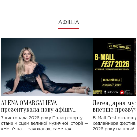
АФІША
ALENA OMARGALIEVA
Легендарна му
презентувала нову афішу
вперше прозвуч
великого концерту в Палаці
Україні: де від
7 листопада 2026 року Палац спорту
B-Mall Fest оголош
спорту
стане місцем великої музичної історії —
хедлайнера фестива
«Не пʼяна — закохана», саме так
2026 року на новій т
символічно названо майбутній концерт
stage відбудеться у