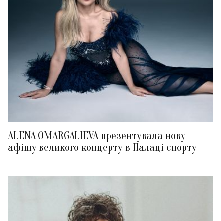
ALENA OMARGALIEVA презентувала нову
афішу великого концерту в Палаці спорту