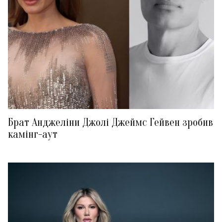
Брат Анджеліни Джолі Джеймс Гейвен зробив
камінг-аут