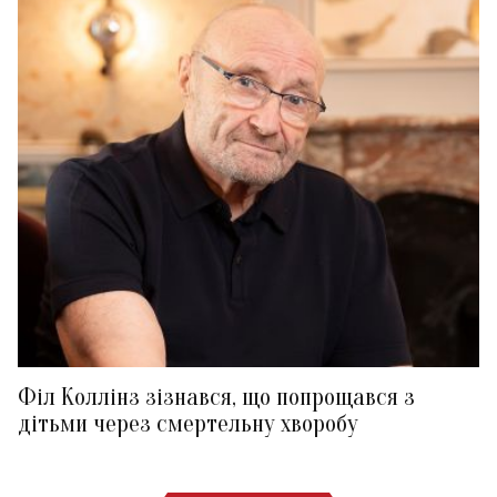
Філ Коллінз зізнався, що попрощався з
дітьми через смертельну хворобу