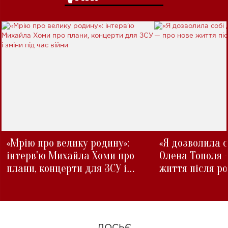
«Мрію про велику родину»:
«Я дозволила с
інтерв'ю Михайла Хоми про
Олена Тополя 
плани, концерти для ЗСУ і
життя після р
зміни під час війни