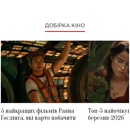
ДОБІРКА КІНО
5 найкращих фільмів Раяна
Топ-5 найочіку
Ґослінга, які варто побачити
березня-2026