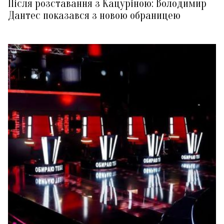
Після розставання з Кацуріною: Володимир
Дантес показався з новою обраницею