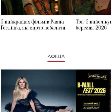
5 найкращих фільмів Раяна
Топ-5 найочіку
Ґослінга, які варто побачити
березня-2026
АФІША