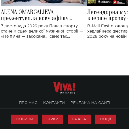
ALENA OMARGALIEVA
Легендарна му
презентувала нову афішу
вперше прозвуч
великого концерту в Палаці
Україні: де від
7 листопада 2026 року Палац спорту
B-Mall Fest оголош
спорту
стане місцем великої музичної історії —
хедлайнера фестива
«Не пʼяна — закохана», саме так
2026 року на новій т
символічно названо майбутній концерт
stage відбудеться у
ALENA OMARGALIEVA.
ENIGMA VOICES' OR
ПРО НАС
КОНТАКТИ
РЕКЛАМА НА САЙТІ
НОВИНИ
ЗІРКИ
КРАСА
ПОДІЇ