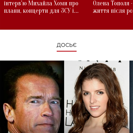
інтерв'ю Михайла Хоми про
Олена Тополя 
плани, концерти для ЗСУ і
життя після р
зміни під час війни
ДОСЬЄ