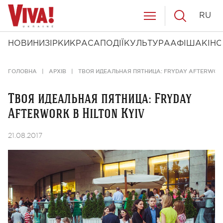
RU
НОВИНИ
ЗІРКИ
КРАСА
ПОДІЇ
КУЛЬТУРА
АФІША
КІНО
ГОЛОВНА
АРХІВ
ТВОЯ ИДЕАЛЬНАЯ ПЯТНИЦА: FRYDAY AFTERWORK 
Твоя идеальная пятница: Fryday
Afterwork в Hilton Kyiv
21.08.2017