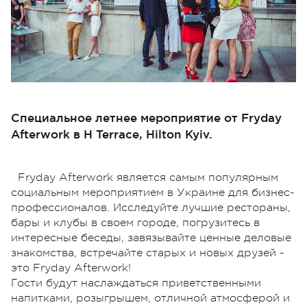
Специальное летнее мероприятие от Fryday
Afterwork в H Terrace, Hilton Kyiv.
Fryday Afterwork является самым популярным
социальным мероприятием в Украине для бизнес-
профессионалов. Исследуйте лучшие рестораны,
бары и клубы в своем городе, погрузитесь в
интересные беседы, завязывайте ценные деловые
знакомства, встречайте старых и новых друзей -
это Fryday Afterwork!
Гости будут наслаждаться приветственными
напитками, розыгрышем, отличной атмосферой и