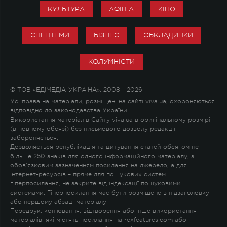
КУЛЬТУРА
АФІША
КІНО
СПЕЦТЕМИ
БІЗНЕС
ОБКЛАДИНКИ
КОЛУМНІСТИ
© ТОВ «ЕДІМЕДІА-УКРАЇНА», 2008 - 2026
Усі права на матеріали, розміщені на сайті viva.ua, охороняються
відповідно до законодавства України.
Використання матеріалів Сайту viva.ua в оригінальному розмірі
(в повному обсязі) без письмового дозволу редакції
забороняється.
Дозволяється републікація та цитування статей обсягом не
більше 250 знаків для одного інформаційного матеріалу, з
обов'язковим зазначенням посилання на джерело, а для
Інтернет-ресурсів – пряме для пошукових систем
гіперпосилання, не закрите від індексації пошуковими
системами. Гіперпосилання має бути розміщене в підзаголовку
або першому абзаці матеріалу.
Передрук, копіювання, відтворення або інше використання
матеріалів, які містять посилання на rexfeatures.com або