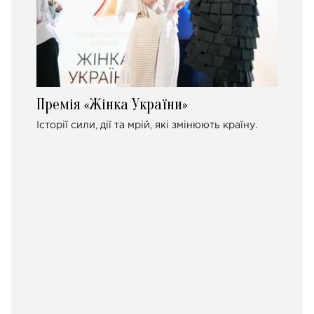
Премія «Жінка України»
Історії сили, дії та мрій, які змінюють країну.