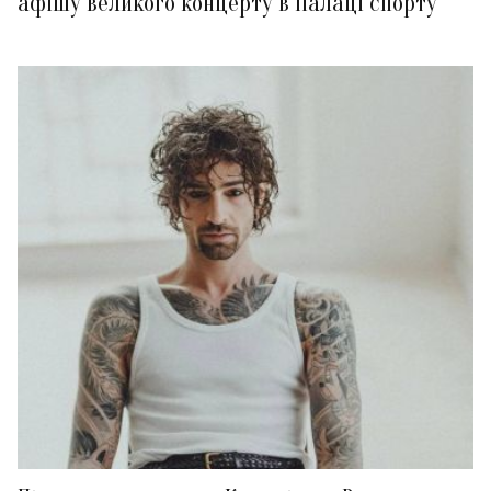
афішу великого концерту в Палаці спорту