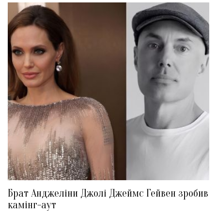
Брат Анджеліни Джолі Джеймс Гейвен зробив
камінг-аут