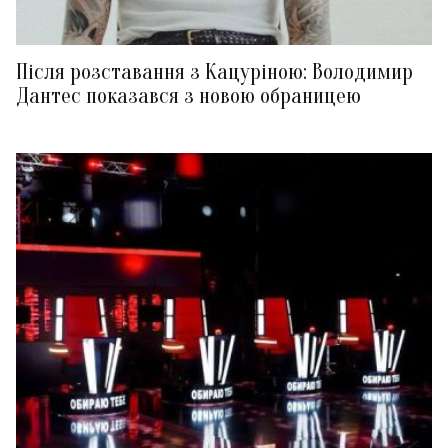
Після розставання з Кацуріною: Володимир
Дантес показався з новою обраницею