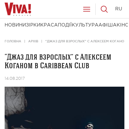
RU
НОВИНИ
ЗІРКИ
КРАСА
ПОДІЇ
КУЛЬТУРА
АФІША
КІНО
ГОЛОВНА
АРХІВ
“ДЖАЗ ДЛЯ ВЗРОСЛЫХ” С АЛЕКСЕЕМ КОГАНОМ 
“Джаз для взрослых” с Алексеем
Коганом в Caribbean Club
14.08.2017