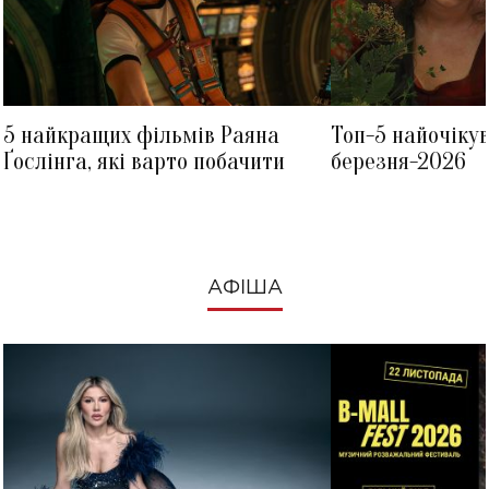
5 найкращих фільмів Раяна
Топ-5 найочіку
Ґослінга, які варто побачити
березня-2026
АФІША