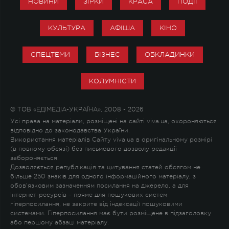
НОВИНИ
ЗІРКИ
КРАСА
ПОДІЇ
КУЛЬТУРА
АФІША
КІНО
СПЕЦТЕМИ
БІЗНЕС
ОБКЛАДИНКИ
КОЛУМНІСТИ
© ТОВ «ЕДІМЕДІА-УКРАЇНА», 2008 - 2026
Усі права на матеріали, розміщені на сайті viva.ua, охороняються
відповідно до законодавства України.
Використання матеріалів Сайту viva.ua в оригінальному розмірі
(в повному обсязі) без письмового дозволу редакції
забороняється.
Дозволяється републікація та цитування статей обсягом не
більше 250 знаків для одного інформаційного матеріалу, з
обов'язковим зазначенням посилання на джерело, а для
Інтернет-ресурсів – пряме для пошукових систем
гіперпосилання, не закрите від індексації пошуковими
системами. Гіперпосилання має бути розміщене в підзаголовку
або першому абзаці матеріалу.