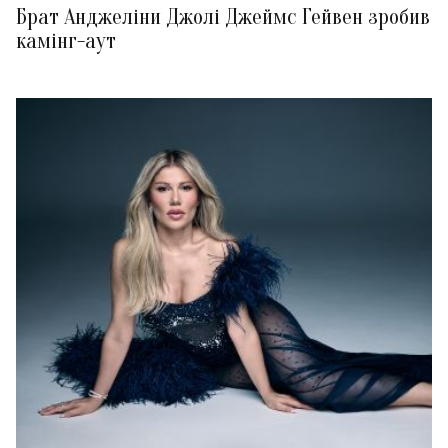
Брат Анджеліни Джолі Джеймс Гейвен зробив
камінг-аут