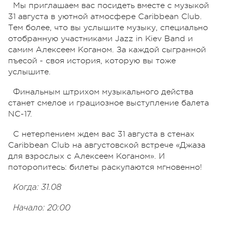
Мы приглашаем вас посидеть вместе с музыкой
31 августа в уютной атмосфере Caribbean Club.
Тем более, что вы услышите музыку, специально
отобранную участниками Jazz in Kiev Band и
самим Алексеем Коганом. За каждой сыгранной
пъесой - своя история, которую вы тоже
услышите.
Финальным штрихом музыкального действа
станет смелое и грациозное выступление балета
NC-17.
С нетерпением ждем вас 31 августа в стенах
Caribbean Club на августовской встрече «Джаза
для взрослых с Алексеем Коганом». И
поторопитесь: билеты раскупаются мгновенно!
Когда: 31.08
Начало: 20:00