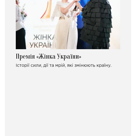
Премія «Жінка України»
Історії сили, дії та мрій, які змінюють країну.