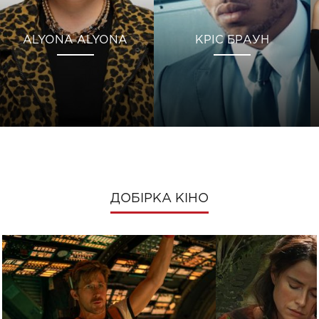
ALYONA ALYONA
КРІС БРАУН
ДОБІРКА КІНО