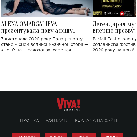
ALENA OMARGALIEVA
Легендарна му
презентувала нову афішу
вперше прозвуч
великого концерту в Палаці
Україні: де від
7 листопада 2026 року Палац спорту
B-Mall Fest оголош
спорту
стане місцем великої музичної історії —
хедлайнера фестива
«Не пʼяна — закохана», саме так
2026 року на новій т
символічно названо майбутній концерт
stage відбудеться у
ALENA OMARGALIEVA.
ENIGMA VOICES' OR
ПРО НАС
КОНТАКТИ
РЕКЛАМА НА САЙТІ