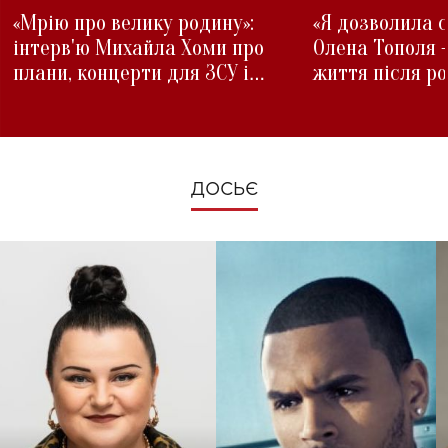
«Мрію про велику родину»:
«Я дозволила с
інтерв'ю Михайла Хоми про
Олена Тополя 
плани, концерти для ЗСУ і
життя після р
зміни під час війни
ДОСЬЄ