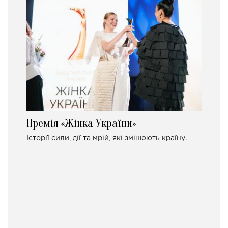
Премія «Жінка України»
Історії сили, дії та мрій, які змінюють країну.