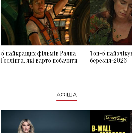
5 найкращих фільмів Раяна
Топ-5 найочіку
Ґослінга, які варто побачити
березня-2026
АФІША