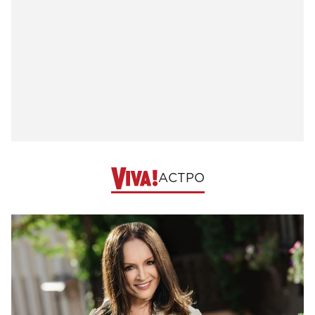
АСТРО