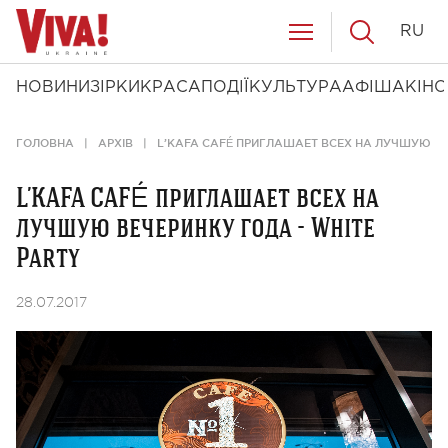
RU
НОВИНИ
ЗІРКИ
КРАСА
ПОДІЇ
КУЛЬТУРА
АФІША
КІНО
ГОЛОВНА
АРХІВ
L’KAFA CAFÉ ПРИГЛАШАЕТ ВСЕХ НА ЛУЧШУЮ ВЕ
L’KAFA CAFÉ приглашает всех на
лучшую вечеринку года - White
Party
28.07.2017