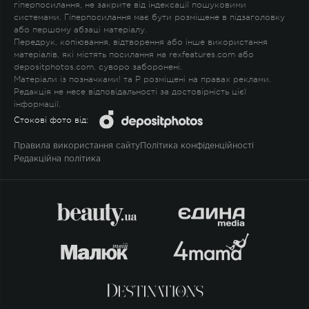
гіперпосилання, не закрите від індексації пошуковими
системами. Гіперпосилання має бути розміщене в підзаголовку
або першому абзаці матеріалу.
Передрук, копіювання, відтворення або інше використання
матеріалів, які містять посилання на rexfeatures.com або
depositphotos.com, суворо заборонені.
Матеріали із позначками
!
та
P
розміщені на правах реклами.
Редакція не несе відповідальності за достовірність цієї
інформації.
Стокові фото від:
Правила використання сайту
Політика конфіденційності
Редакційна політика