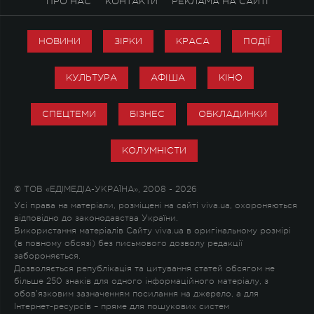
ПРО НАС
КОНТАКТИ
РЕКЛАМА НА САЙТІ
НОВИНИ
ЗІРКИ
КРАСА
ПОДІЇ
КУЛЬТУРА
АФІША
КІНО
СПЕЦТЕМИ
БІЗНЕС
ОБКЛАДИНКИ
КОЛУМНІСТИ
© ТОВ «ЕДІМЕДІА-УКРАЇНА», 2008 - 2026
Усі права на матеріали, розміщені на сайті viva.ua, охороняються
відповідно до законодавства України.
Використання матеріалів Сайту viva.ua в оригінальному розмірі
(в повному обсязі) без письмового дозволу редакції
забороняється.
Дозволяється републікація та цитування статей обсягом не
більше 250 знаків для одного інформаційного матеріалу, з
обов'язковим зазначенням посилання на джерело, а для
Інтернет-ресурсів – пряме для пошукових систем