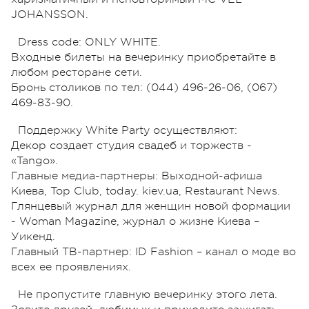
JOHANSSON.
Dress code: ONLY WHITE.
Входные билеты на вечеринку приобретайте в
любом ресторане сети.
Бронь столиков по тел: (044) 496-26-06, (067)
469-83-90.
Поддержку White Party осуществляют:
Декор создает студия свадеб и торжеств -
«Tango».
Главные медиа-партнеры: Выходной-афиша
Киева, Top Club, today. kiev.ua, Restaurant News.
Глянцевый журнал для женщин новой формации
- Woman Magazine, журнал о жизне Киева –
Уикенд.
Главный ТВ-партнер: ID Fashion – канал о моде во
всех ее проявлениях.
Не пропустите главную вечеринку этого лета.