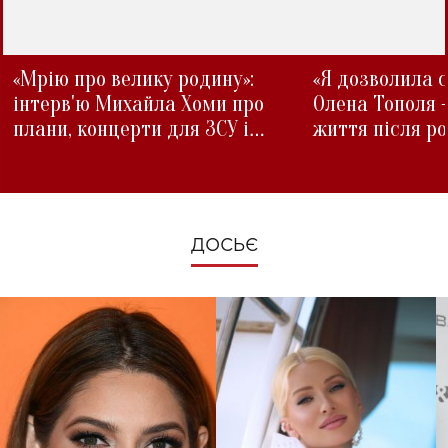
«Мрію про велику родину»:
«Я дозволила с
інтерв'ю Михайла Хоми про
Олена Тополя 
плани, концерти для ЗСУ і
життя після р
зміни під час війни
ДОСЬЄ