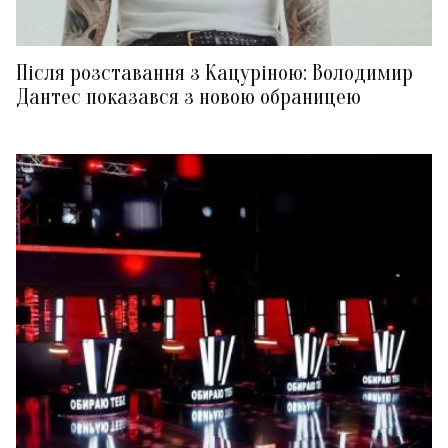
Після розставання з Кацуріною: Володимир
Дантес показався з новою обраницею