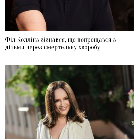
Філ Коллінз зізнався, що попрощався з
дітьми через смертельну хворобу