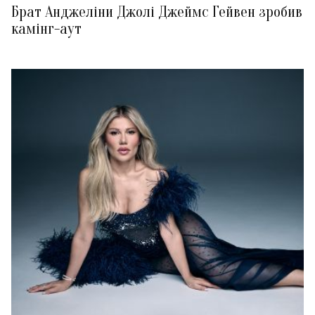
Брат Анджеліни Джолі Джеймс Гейвен зробив
камінг-аут