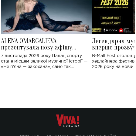
ALENA OMARGALIEVA
Легендарна му
презентувала нову афішу
вперше прозвуч
великого концерту в Палаці
Україні: де від
7 листопада 2026 року Палац спорту
B-Mall Fest оголош
спорту
стане місцем великої музичної історії —
хедлайнера фестива
«Не пʼяна — закохана», саме так
2026 року на новій т
символічно названо майбутній концерт
stage відбудеться у
ALENA OMARGALIEVA.
ENIGMA VOICES' OR