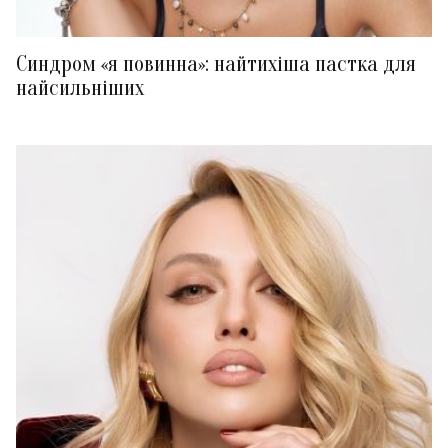
Синдром «я повинна»: найтихіша пастка для
найсильніших