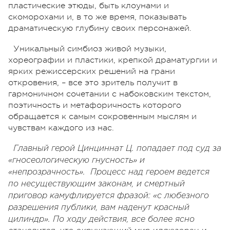
пластические этюды, быть клоунами и
скоморохами и, в то же время, показывать
драматическую глубину своих персонажей.
Уникальный симбиоз живой музыки,
хореографии и пластики, крепкой драматургии и
ярких режиссерских решений на грани
откровения, – все это зритель получит в
гармоничном сочетании с набоковским текстом,
поэтичность и метафоричность которого
обращается к самым сокровенным мыслям и
чувствам каждого из нас.
Главный герой Цинциннат Ц. попадает под суд за
«гносеологическую гнусность» и
«непрозрачность». Процесс над героем ведется
по несуществующим законам, и смертный
приговор камуфлируется фразой: «с любезного
разрешения публики, вам наденут красный
цилиндр». По ходу действия, все более ясно