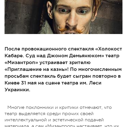
После провокационного спектакля «Холокост
Кабаре. Суд над Джоном Демьянюком» театр
«Мизантроп» устраивает зрителю
«Приглашение на казнь»! По многочисленным
просьбам спектакль будет сыгран повторно в
Киеве 31 мая на сцене театра им. Леси
Украинки.
Многие поклонники и критики отмечают, что
театр выделяется среди прочих своей
интеллектуальной и эстетической подачей
материала, а сам «Мизантроп» настаивает, что их