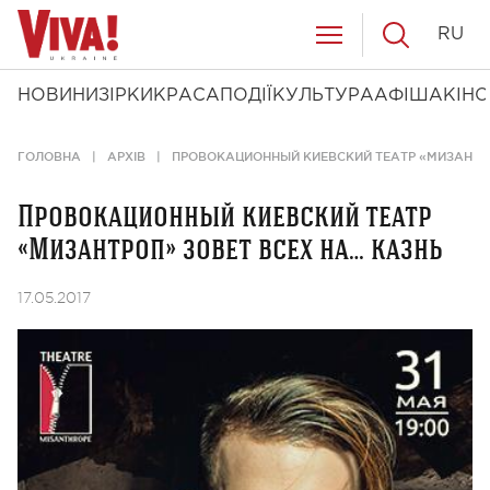
RU
НОВИНИ
ЗІРКИ
КРАСА
ПОДІЇ
КУЛЬТУРА
АФІША
КІНО
ГОЛОВНА
АРХІВ
ПРОВОКАЦИОННЫЙ КИЕВСКИЙ ТЕАТР «МИЗАНТРО
Провокационный киевский театр
«Мизантроп» зовет всех на… казнь
17.05.2017