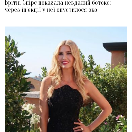
Брітні Спірс показала невдалий ботокс:
через ін'єкції у неї опустилося око