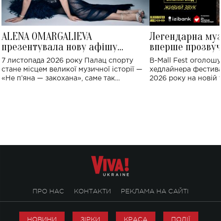
ALENA OMARGALIEVA
Легендарна му
презентувала нову афішу
вперше прозвуч
великого концерту в Палаці
Україні: де від
7 листопада 2026 року Палац спорту
B-Mall Fest оголош
спорту
стане місцем великої музичної історії —
хедлайнера фестива
«Не пʼяна — закохана», саме так
2026 року на новій т
символічно названо майбутній концерт
stage відбудеться у
ALENA OMARGALIEVA.
ENIGMA VOICES' OR
ПРО НАС
КОНТАКТИ
РЕКЛАМА НА САЙТІ
НОВИНИ
ЗІРКИ
КРАСА
ПОДІЇ