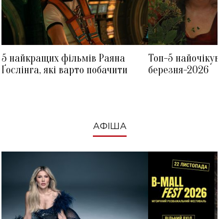
5 найкращих фільмів Раяна
Топ-5 найочіку
Ґослінга, які варто побачити
березня-2026
АФІША