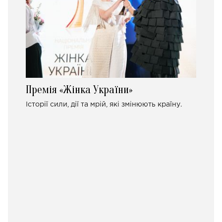
Премія «Жінка України»
Історії сили, дії та мрій, які змінюють країну.