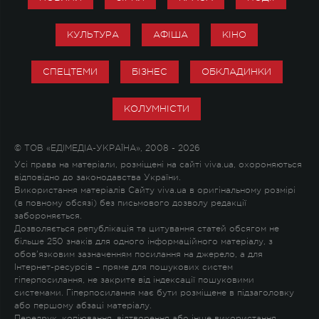
КУЛЬТУРА
АФІША
КІНО
СПЕЦТЕМИ
БІЗНЕС
ОБКЛАДИНКИ
КОЛУМНІСТИ
© ТОВ «ЕДІМЕДІА-УКРАЇНА», 2008 - 2026
Усі права на матеріали, розміщені на сайті viva.ua, охороняються
відповідно до законодавства України.
Використання матеріалів Сайту viva.ua в оригінальному розмірі
(в повному обсязі) без письмового дозволу редакції
забороняється.
Дозволяється републікація та цитування статей обсягом не
більше 250 знаків для одного інформаційного матеріалу, з
обов'язковим зазначенням посилання на джерело, а для
Інтернет-ресурсів – пряме для пошукових систем
гіперпосилання, не закрите від індексації пошуковими
системами. Гіперпосилання має бути розміщене в підзаголовку
або першому абзаці матеріалу.
Передрук, копіювання, відтворення або інше використання