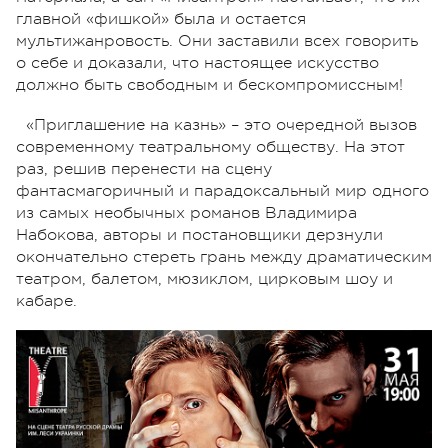
главной «фишкой» была и остается
мультижанровость. Они заставили всех говорить
о себе и доказали, что настоящее искусство
должно быть свободным и бескомпромиссным!
«Приглашение на казнь» – это очередной вызов
современному театральному обществу. На этот
раз, решив перенести на сцену
фантасмагоричный и парадоксальный мир одного
из самых необычных романов Владимира
Набокова, авторы и постановщики дерзнули
окончательно стереть грань между драматическим
театром, балетом, мюзиклом, цирковым шоу и
кабаре.