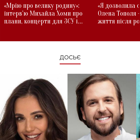
«Мрію про велику родину»:
«Я дозволила с
інтерв'ю Михайла Хоми про
Олена Тополя 
плани, концерти для ЗСУ і
життя після р
зміни під час війни
ДОСЬЄ