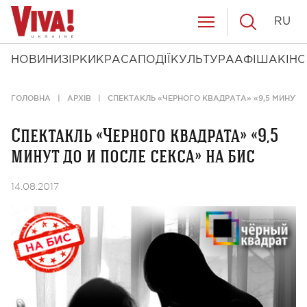
RU
НОВИНИ
ЗІРКИ
КРАСА
ПОДІЇ
КУЛЬТУРА
АФІША
КІНО
ГОЛОВНА
АРХІВ
СПЕКТАКЛЬ «ЧЕРНОГО КВАДРАТА» «9,5 МИНУТ Д
Спектакль «Черного квадрата» «9,5
минут до и после секса» на бис
14.08.2017