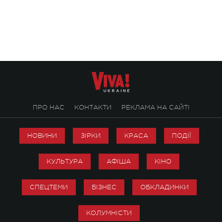
символічно названо майбутній концерт
stage відбудеться у
ALENA OMARGALIEVA.
ENIGMA VOICES' OR
ПРО НАС
КОНТАКТИ
РЕКЛАМА НА САЙТІ
НОВИНИ
ЗІРКИ
КРАСА
ПОДІЇ
КУЛЬТУРА
АФІША
КІНО
СПЕЦТЕМИ
БІЗНЕС
ОБКЛАДИНКИ
КОЛУМНІСТИ