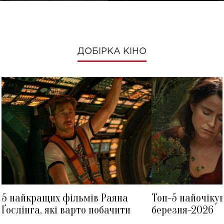
ДОБІРКА КІНО
5 найкращих фільмів Раяна
Топ-5 найочіку
Ґослінга, які варто побачити
березня-2026