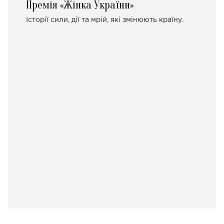
Премія «Жінка України»
Історії сили, дії та мрій, які змінюють країну.