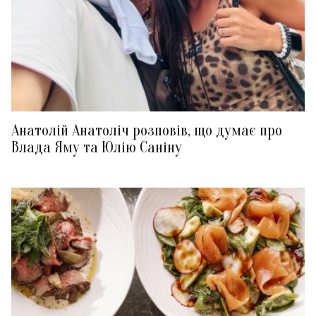
Анатолій Анатоліч розповів, що думає про
Влада Яму та Юлію Саніну