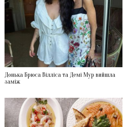
Донька Брюса Вілліса та Демі Мур вийшла
заміж