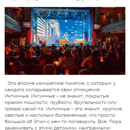
Это вполне конкретное понятие, с которым у
каждого складываются свои отношения.
Интимные. Интимные – не значит, покрытые
мраком пошлости, грубости, брутальности или
грязью какой-то. Интимные – это значит, хрупкие,
светлые и настолько болезненные, что просто
боишься об Этом с кем-то поговорить. Все. Пора
заканчивать с этими детскими, наигранными