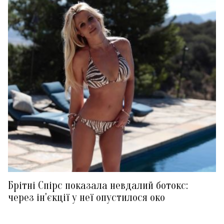
Брітні Спірс показала невдалий ботокс:
через ін'єкції у неї опустилося око