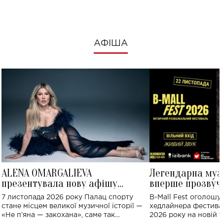
АФІША
ALENA OMARGALIEVA
Легендарна му
презентувала нову афішу
вперше прозвуч
великого концерту в Палаці
Україні: де від
7 листопада 2026 року Палац спорту
B-Mall Fest оголош
спорту
стане місцем великої музичної історії —
хедлайнера фестива
«Не пʼяна — закохана», саме так
2026 року на новій т