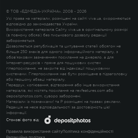
© ТОВ «ЕДІМЕДІА-УКРАЇНА», 2008 - 2026
Усі права на матеріали, розміщені на сайті viva.ua, охороняються
відповідно до законодавства України.
Використання матеріалів Сайту viva.ua в оригінальному розмірі
(в повному обсязі) без письмового дозволу редакції
забороняється.
Дозволяється републікація та цитування статей обсягом не
більше 250 знаків для одного інформаційного матеріалу, з
обов'язковим зазначенням посилання на джерело, а для
Інтернет-ресурсів – пряме для пошукових систем
гіперпосилання, не закрите від індексації пошуковими
системами. Гіперпосилання має бути розміщене в підзаголовку
або першому абзаці матеріалу.
Передрук, копіювання, відтворення або інше використання
матеріалів, які містять посилання на rexfeatures.com або
depositphotos.com, суворо заборонені.
Матеріали із позначками
!
та
P
розміщені на правах реклами.
Редакція не несе відповідальності за достовірність цієї
інформації.
Стокові фото від:
Правила використання сайту
Політика конфіденційності
Редакційна політика