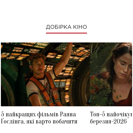
ДОБІРКА КІНО
5 найкращих фільмів Раяна
Топ-5 найочіку
Ґослінга, які варто побачити
березня-2026