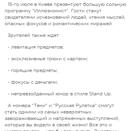
15-го июля в Киеве презентуют большую сольную
программу "Иллюзионист". Гости станут
свидетелями исчезновений людей, чтения мыслей,
опасных фокусов и романтических миражей.
Зрителей также ждет:
- левитация предметов;
- эксклюзивные трюки с картами;
- горящие предметы;
- фокусы с деньгами;
- непревзойденный юмор в стиле Stand Up.
А номера "Тени" и "Русская Рулетка" смогут
стать одними из самых невероятных
завораживающий и напряженных выступлений,
которые вы видели в своей жизни! Все это и