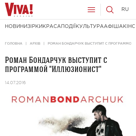
RU
НОВИНИ
ЗІРКИ
КРАСА
ПОДІЇ
КУЛЬТУРА
АФІША
КІНО
ГОЛОВНА
АРХІВ
РОМАН БОНДАРЧУК ВЫСТУПИТ С ПРОГРАММОЙ 
Роман Бондарчук выступит с
программой "Иллюзионист"
14.07.2016