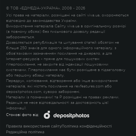
© ТОВ «ЕДІМЕДІА-УКРАЇНА», 2008 - 2026
Усі права на матеріали, розміщені на сайті viva.ua, охороняються
відповідно до законодавства України.
Використання матеріалів Сайту viva.ua в оригінальному розмірі
(в повному обсязі) без письмового дозволу редакції
забороняється.
Дозволяється републікація та цитування статей обсягом не
більше 250 знаків для одного інформаційного матеріалу, з
обов'язковим зазначенням посилання на джерело, а для
Інтернет-ресурсів – пряме для пошукових систем
гіперпосилання, не закрите від індексації пошуковими
системами. Гіперпосилання має бути розміщене в підзаголовку
або першому абзаці матеріалу.
Передрук, копіювання, відтворення або інше використання
матеріалів, які містять посилання на rexfeatures.com або
depositphotos.com, суворо заборонені.
Матеріали із позначками
!
та
P
розміщені на правах реклами.
Редакція не несе відповідальності за достовірність цієї
інформації.
Стокові фото від:
Правила використання сайту
Політика конфіденційності
Редакційна політика