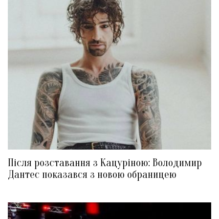
Після розставання з Кацуріною: Володимир
Дантес показався з новою обраницею