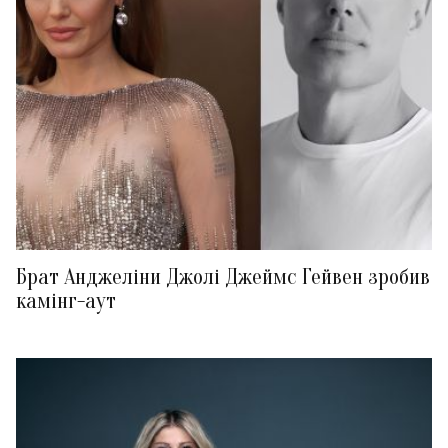
Брат Анджеліни Джолі Джеймс Гейвен зробив
камінг-аут