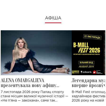
АФІША
ALENA OMARGALIEVA
Легендарна му
презентувала нову афішу
вперше прозвуч
великого концерту в Палаці
Україні: де від
7 листопада 2026 року Палац спорту
B-Mall Fest оголош
спорту
стане місцем великої музичної історії —
хедлайнера фестива
«Не пʼяна — закохана», саме так
2026 року на новій т
символічно названо майбутній концерт
stage відбудеться у