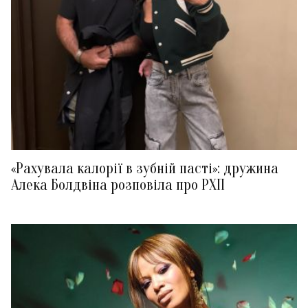
«Рахувала калорії в зубній пасті»: дружина
Алека Болдвіна розповіла про РХП