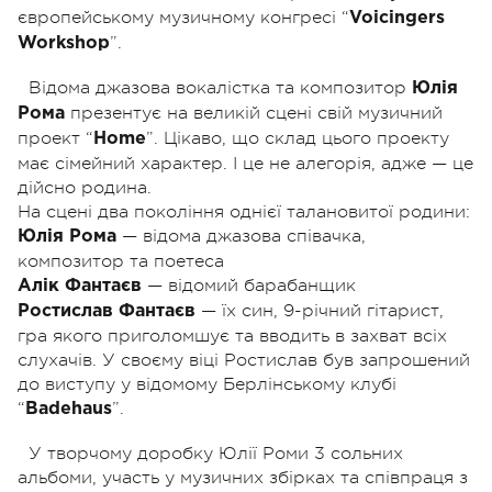
європейському музичному конгресі “
Voicingers
”.
Workshop
Відома джазова вокалістка та композитор
Юлія
презентує на великій сцені свій музичний
Рома
проект “
”. Цікаво, що склад цього проекту
Home
має сімейний характер. І це не алегорія, адже — це
дійсно родина.
На сцені два покоління однієї талановитої родини:
— відома джазова співачка,
Юлія Рома
композитор та поетеса
— відомий барабанщик
Алік Фантаєв
— їх син, 9-річний гітарист,
Ростислав Фантаєв
гра якого приголомшує та вводить в захват всіх
слухачів. У своєму віці Ростислав був запрошений
до виступу у відомому Берлінському клубі
“
”.
Badehaus
У творчому доробку Юлії Роми 3 сольних
альбоми, участь у музичних збірках та співпраця з