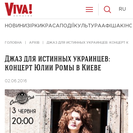
RU
НОВИНИ
ЗІРКИ
КРАСА
ПОДІЇ
КУЛЬТУРА
АФІША
КІНО
ГОЛОВНА
АРХІВ
ДЖАЗ ДЛЯ ИСТИННЫХ УКРАИНЦЕВ: КОНЦЕРТ ЮЛ
Джаз для истинных украинцев:
концерт Юлии Ромы в Киеве
02.06.2016