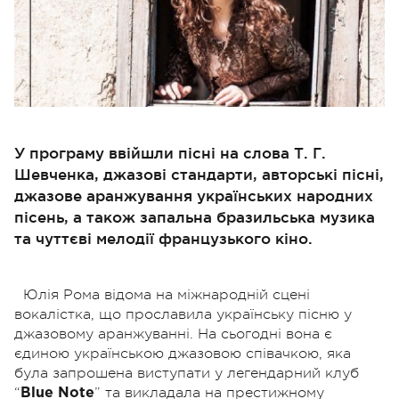
У програму ввійшли пісні на слова Т. Г.
Шевченка, джазові стандарти, авторські пісні,
джазове аранжування українських народних
пісень, а також запальна бразильська музика
та чуттєві мелодії французького кіно.
Юлія Рома відома на міжнародній сцені
вокалістка, що прославила українську пісню у
джазовому аранжуванні. На сьогодні вона є
єдиною українською джазовою співачкою, яка
була запрошена виступати у легендарний клуб
“
” та викладала на престижному
Blue Note