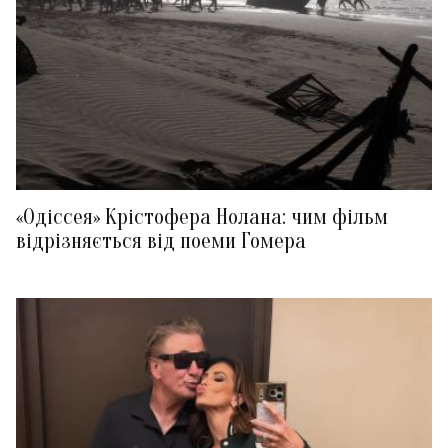
«Одіссея» Крістофера Нолана: чим фільм
відрізняється від поеми Гомера