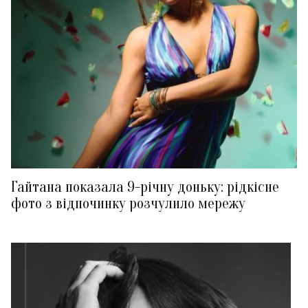
Гайтана показала 9-річну доньку: рідкісне
фото з відпочинку розчулило мережу