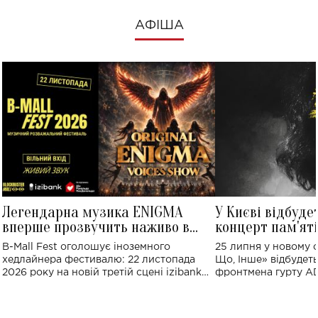
АФІША
Легендарна музика ENIGMA
У Києві відбуде
вперше прозвучить наживо в
концерт пам'ят
Україні: де відбудеться концерт
Клименка: понад
B-Mall Fest оголошує іноземного
25 липня у новому o
виконають пісн
хедлайнера фестивалю: 22 листопада
Що, Інше» відбудеть
2026 року на новій третій сцені izibank
фронтмена гурту A
stage відбудеться українська прем'єра
Клименка. Це буде 
ENIGMA VOICES' ORIGINAL LIVE SHOW.
вечір, присвячений 
творчість стала си