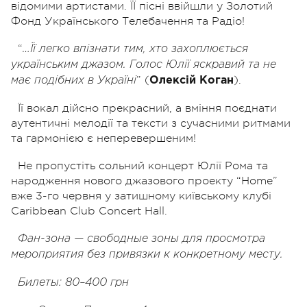
відомими артистами. ЇЇ пісні ввійшли у Золотий
Фонд Українського Телебачення та Радіо!
“
…Її легко впізнати тим, хто захоплюється
українським джазом. Голос Юлії яскравий та не
” (
).
має подібних в Україні
Олексій Коган
Її вокал дійсно прекрасний, а вміння поєднати
аутентичні мелодії та тексти з сучасними ритмами
та гармонією є неперевершеним!
Не пропустіть сольний концерт Юлії Рома та
народження нового джазового проекту “Home”
вже 3-го червня у затишному київському клубі
Caribbean Club Concert Hall.
Фан-зона — свободные зоны для просмотра
мероприятия без привязки к конкретному месту.
Билеты: 80–400 грн