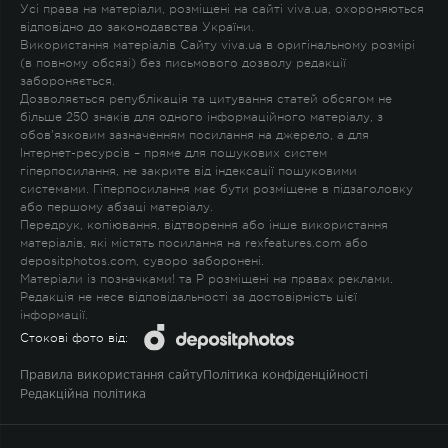
Усі права на матеріали, розміщені на сайті viva.ua, охороняються
відповідно до законодавства України.
Використання матеріалів Сайту viva.ua в оригінальному розмірі
(в повному обсязі) без письмового дозволу редакції
забороняється.
Дозволяється републікація та цитування статей обсягом не
більше 250 знаків для одного інформаційного матеріалу, з
обов'язковим зазначенням посилання на джерело, а для
Інтернет-ресурсів – пряме для пошукових систем
гіперпосилання, не закрите від індексації пошуковими
системами. Гіперпосилання має бути розміщене в підзаголовку
або першому абзаці матеріалу.
Передрук, копіювання, відтворення або інше використання
матеріалів, які містять посилання на rexfeatures.com або
depositphotos.com, суворо заборонені.
Матеріали із позначками
!
та
P
розміщені на правах реклами.
Редакція не несе відповідальності за достовірність цієї
інформації.
Стокові фото від:
Правила використання сайту
Політика конфіденційності
Редакційна політика