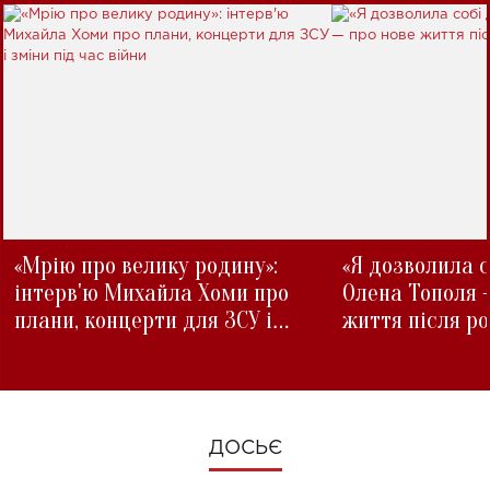
«Мрію про велику родину»:
«Я дозволила с
інтерв'ю Михайла Хоми про
Олена Тополя 
плани, концерти для ЗСУ і
життя після р
зміни під час війни
ДОСЬЄ