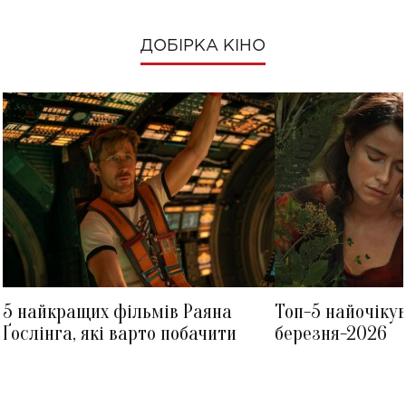
ДОБІРКА КІНО
5 найкращих фільмів Раяна
Топ-5 найочіку
Ґослінга, які варто побачити
березня-2026