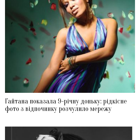
Гайтана показала 9-річну доньку: рідкісне
фото з відпочинку розчулило мережу