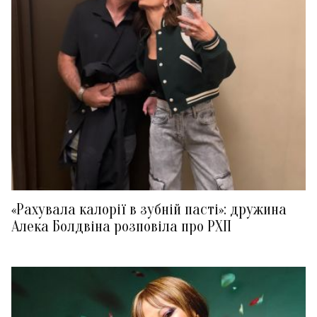
«Рахувала калорії в зубній пасті»: дружина
Алека Болдвіна розповіла про РХП