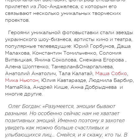
прилетел из Лос-Анджелеса, с которым его
связывают несколько уникальных творческих
проектов.
Героями уникальной фотовыставки стали звезды
украинского шоу-бизнеса, артисты кино и театра,
популярные телеведущие: Юрий Горбунов, Даша
Малахова, Константин Томильченко, Соломия
Витвицкая, Янина Соколова, Снежана Егорова ,
Алена Шоптенко, Тамерлан&Омаргалиева,
Анатолий Анатолич, Тала Калатай,
Маша Собко
,
Мика Ньютон
, Юлия Кавтаразде, Людмила Барбир,
MamaRika, Андрей Кише, Анна Добрыднева и
многие другие.
Олег Богдан: «Разумеется, эмоции бывают
разными. Но особенно сейчас нам не хватает
позитивных эмоций. Именно поэтому я захотел
увидеть как можно больше счастливых и
улыбающихся лиц… Смейся, и я скажу, кто ты. В