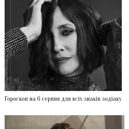
Гороскоп на 6 серпня для всіх знаків зодіаку