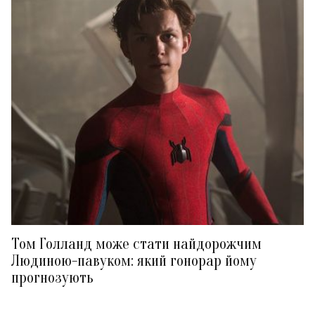
Том Голланд може стати найдорожчим
Людиною-павуком: який гонорар йому
прогнозують