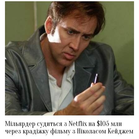
Мільярдер судиться з Netflix на $105 млн
через крадіжку фільму з Ніколасом Кейджем