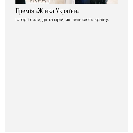
Премія «Жінка України»
Історії сили, дії та мрій, які змінюють країну.