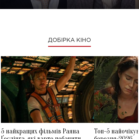
ДОБІРКА КІНО
5 найкращих фільмів Раяна
Топ-5 найочіку
Ґослінга, які варто побачити
березня-2026