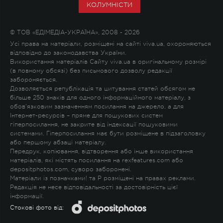
КОЛУМНІСТИ
© ТОВ «ЕДІМЕДІА-УКРАЇНА», 2008 - 2026
Усі права на матеріали, розміщені на сайті viva.ua, охороняються
відповідно до законодавства України.
Використання матеріалів Сайту viva.ua в оригінальному розмірі
(в повному обсязі) без письмового дозволу редакції
забороняється.
Дозволяється републікація та цитування статей обсягом не
більше 250 знаків для одного інформаційного матеріалу, з
обов'язковим зазначенням посилання на джерело, а для
Інтернет-ресурсів – пряме для пошукових систем
гіперпосилання, не закрите від індексації пошуковими
системами. Гіперпосилання має бути розміщене в підзаголовку
або першому абзаці матеріалу.
Передрук, копіювання, відтворення або інше використання
матеріалів, які містять посилання на rexfeatures.com або
depositphotos.com, суворо заборонені.
Матеріали із позначками
!
та
P
розміщені на правах реклами.
Редакція не несе відповідальності за достовірність цієї
інформації.
Стокові фото від: