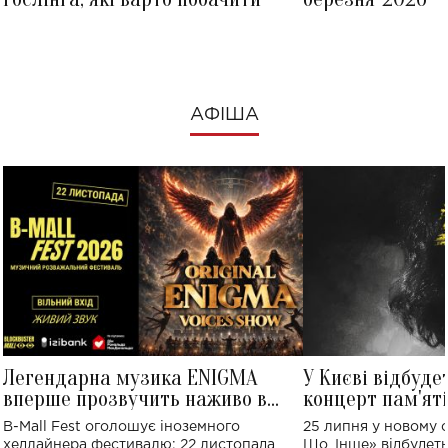
АФІША
Легендарна музика ENIGMA
У Києві відбуде
вперше прозвучить наживо в
концерт пам'ят
Україні: де відбудеться концерт
Клименка: понад
B-Mall Fest оголошує іноземного
25 липня у новому o
виконають пісн
хедлайнера фестивалю: 22 листопада
Що, Інше» відбудеть