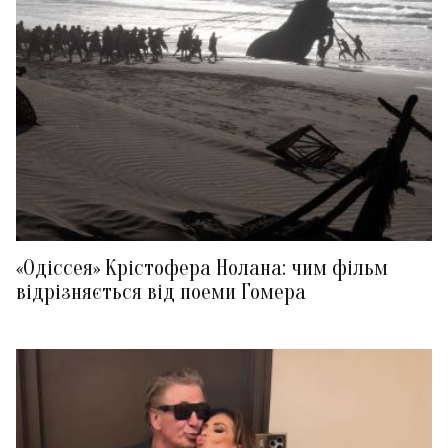
«Одіссея» Крістофера Нолана: чим фільм
відрізняється від поеми Гомера