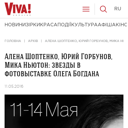
RU
НОВИНИ
ЗІРКИ
КРАСА
ПОДІЇ
КУЛЬТУРА
АФІША
КІНО
ГОЛОВНА
АРХІВ
АЛЕНА ШОПТЕНКО, ЮРИЙ ГОРБУНОВ, МИКА НЬЮ
Алена Шоптенко, Юрий Горбунов,
Мика Ньютон: звезды в
фотовыставке Олега Богдана
11.05.2016