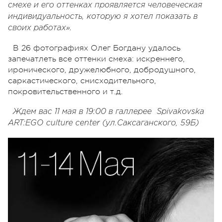
смехе и его оттенках проявляется человеческая
индивидуальность, которую я хотел показать в
своих работах».
В 26 фотографиях Олег Богдану удалось
запечатлеть все оттенки смеха: искреннего,
иронического, дружелюбного, добродушного,
саркастического, снисходительного,
покровительственного и т.д.
Ждем вас 11 мая в 19:00 в галлерее Spivakovska
ART:EGO culture center (ул.Саксаганского, 59Б)