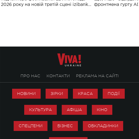
2026 року на новій третій сцені izibank
фронтмена гурту A
stage відбудеться українська прем'єра
Клименка. Це буде 
ENIGMA VOICES' ORIGINAL LIVE SHOW.
вечір, присвячений 
творчість стала си
справжньої любові д
ПРО НАС
КОНТАКТИ
РЕКЛАМА НА САЙТІ
НОВИНИ
ЗІРКИ
КРАСА
ПОДІЇ
КУЛЬТУРА
АФІША
КІНО
СПЕЦТЕМИ
БІЗНЕС
ОБКЛАДИНКИ