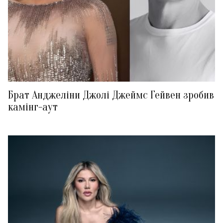
Брат Анджеліни Джолі Джеймс Гейвен зробив
камінг-аут