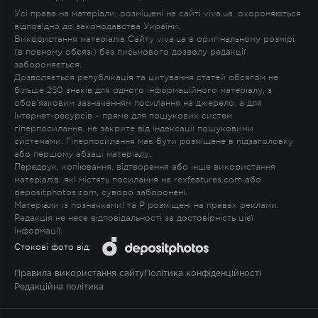
Усі права на матеріали, розміщені на сайті viva.ua, охороняються
відповідно до законодавства України.
Використання матеріалів Сайту viva.ua в оригінальному розмірі
(в повному обсязі) без письмового дозволу редакції
забороняється.
Дозволяється републікація та цитування статей обсягом не
більше 250 знаків для одного інформаційного матеріалу, з
обов'язковим зазначенням посилання на джерело, а для
Інтернет-ресурсів – пряме для пошукових систем
гіперпосилання, не закрите від індексації пошуковими
системами. Гіперпосилання має бути розміщене в підзаголовку
або першому абзаці матеріалу.
Передрук, копіювання, відтворення або інше використання
матеріалів, які містять посилання на rexfeatures.com або
depositphotos.com, суворо заборонені.
Матеріали із позначками
!
та
P
розміщені на правах реклами.
Редакція не несе відповідальності за достовірність цієї
інформації.
Стокові фото від:
Правила використання сайту
Політика конфіденційності
Редакційна політика