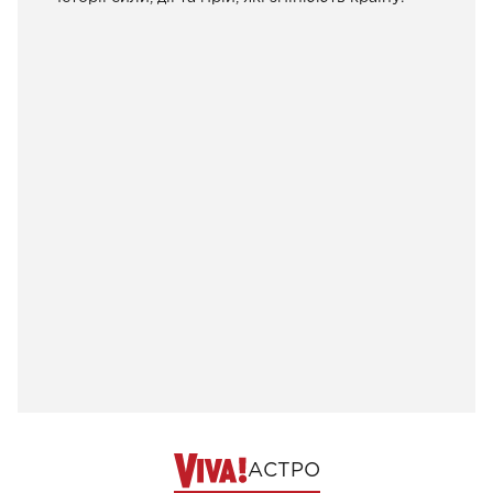
АСТРО