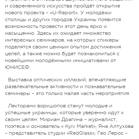
и современного искусства пройдёт открытие
нового проекта – «U-Report». У молодёжи
столицы и других городов Украины появится
возможность провести этот день ярко и
насыщенно. Здесь их ожидает множество
интересных семинаров, на которых спикеры
поделятся своим ценным опытом достижения
целей, а также можно будет познакомиться с
новейшими молодёжными инициативами от
ЮНИСЕФ.
Выставка оптических иллюзий, впечатляющие
развлекательные активности и познавательные
семинары – это только малая часть мероприятия.
Лекторами воркшопов станут молодые и
успешные украинцы, которые уверенно идут к
своим целям: Мириам Драгина – журналист,
поэтеса и основатель « Kyiv Market», Яна Алтухова
– представитель студии «RedGlass», Гео Лерос –