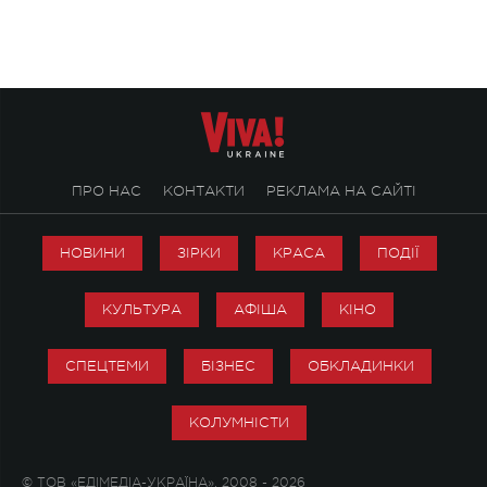
творчість стала си
справжньої любові д
ПРО НАС
КОНТАКТИ
РЕКЛАМА НА САЙТІ
НОВИНИ
ЗІРКИ
КРАСА
ПОДІЇ
КУЛЬТУРА
АФІША
КІНО
СПЕЦТЕМИ
БІЗНЕС
ОБКЛАДИНКИ
КОЛУМНІСТИ
© ТОВ «ЕДІМЕДІА-УКРАЇНА», 2008 - 2026