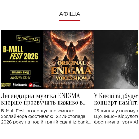
АФІША
Легендарна музика ENIGMA
У Києві відбуде
вперше прозвучить наживо в
концерт пам'ят
Україні: де відбудеться концерт
Клименка: понад
B-Mall Fest оголошує іноземного
25 липня у новому o
виконають пісн
хедлайнера фестивалю: 22 листопада
Що, Інше» відбудеть
2026 року на новій третій сцені izibank
фронтмена гурту A
stage відбудеться українська прем'єра
Клименка. Це буде 
ENIGMA VOICES' ORIGINAL LIVE SHOW.
вечір, присвячений 