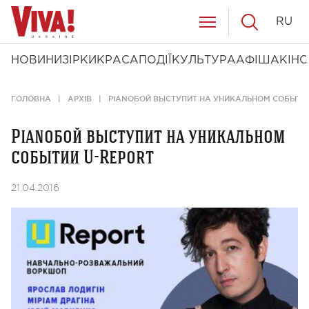
RU
НОВИНИ
ЗІРКИ
КРАСА
ПОДІЇ
КУЛЬТУРА
АФІША
КІНО
ГОЛОВНА
АРХІВ
PIANOБОЙ ВЫСТУПИТ НА УНИКАЛЬНОМ СОБЫТИИ
Pianoбой выступит на уникальном
событии U-Report
21.04.2016