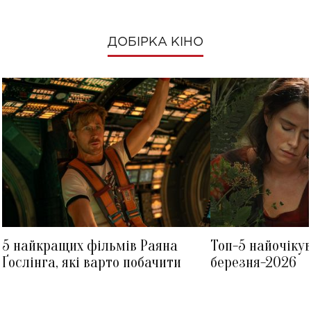
ДОБІРКА КІНО
5 найкращих фільмів Раяна
Топ-5 найочіку
Ґослінга, які варто побачити
березня-2026