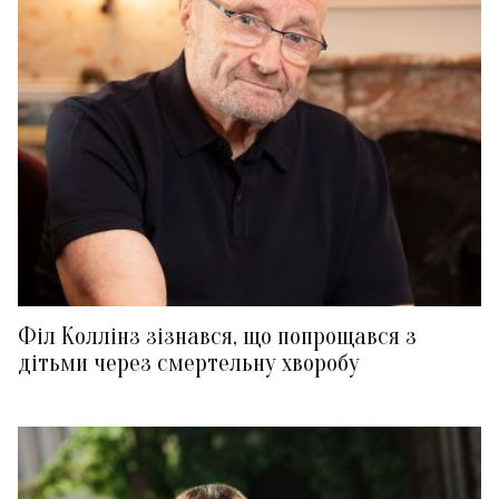
Філ Коллінз зізнався, що попрощався з
дітьми через смертельну хворобу