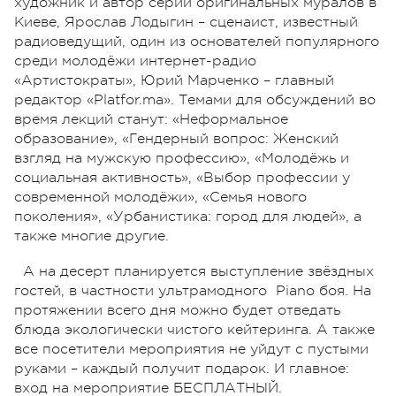
художник и автор серии оригинальных муралов в
Киеве, Ярослав Лодыгин – сценаист, известный
радиоведущий, один из основателей популярного
среди молодёжи интернет-радио
«Артистократы», Юрий Марченко – главный
редактор «Platfor.ma». Темами для обсуждений во
время лекций станут: «Неформальное
образование», «Гендерный вопрос: Женский
взгляд на мужскую профессию», «Молодёжь и
социальная активность», «Выбор профессии у
современной молодёжи», «Семья нового
поколения», «Урбанистика: город для людей», а
также многие другие.
А на десерт планируется выступление звёздных
гостей, в частности ультрамодного Piano боя. На
протяжении всего дня можно будет отведать
блюда экологически чистого кейтеринга. А также
все посетители мероприятия не уйдут с пустыми
руками – каждый получит подарок. И главное:
вход на мероприятие БЕСПЛАТНЫЙ.