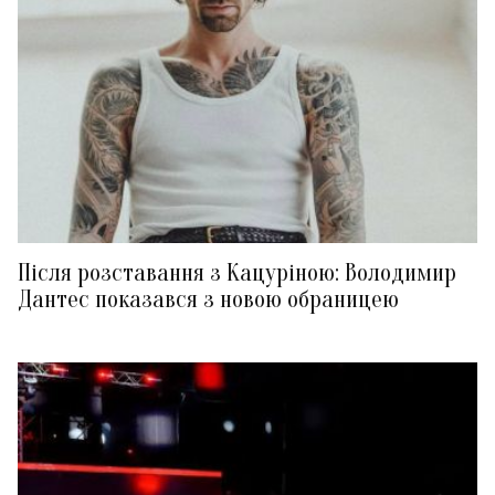
Після розставання з Кацуріною: Володимир
Дантес показався з новою обраницею