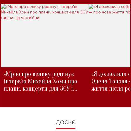
«Мрію про велику родину»:
«Я дозволила с
інтерв'ю Михайла Хоми про
Олена Тополя 
плани, концерти для ЗСУ і
життя після р
зміни під час війни
ДОСЬЄ