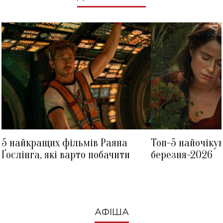
5 найкращих фільмів Раяна
Топ-5 найочіку
Ґослінга, які варто побачити
березня-2026
АФІША