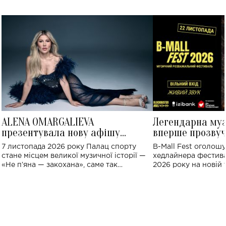
ALENA OMARGALIEVA
Легендарна му
презентувала нову афішу
вперше прозвуч
великого концерту в Палаці
Україні: де від
7 листопада 2026 року Палац спорту
B-Mall Fest оголош
спорту
стане місцем великої музичної історії —
хедлайнера фестива
«Не пʼяна — закохана», саме так
2026 року на новій т
символічно названо майбутній концерт
stage відбудеться у
ALENA OMARGALIEVA.
ENIGMA VOICES' OR