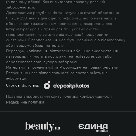
(в повному обсязі) без письмового дозволу редакції
забороняється.
Дозволяється републікація та цитування статей обсягом не
більше 250 знаків для одного інформаційного матеріалу, з
обов'язковим зазначенням посилання на джерело, а для
Інтернет-ресурсів – пряме для пошукових систем
гіперпосилання, не закрите від індексації пошуковими
системами. Гіперпосилання має бути розміщене в підзаголовку
або першому абзаці матеріалу.
Передрук, копіювання, відтворення або інше використання
матеріалів, які містять посилання на rexfeatures.com або
depositphotos.com, суворо заборонені.
Матеріали із позначками
!
та
P
розміщені на правах реклами.
Редакція не несе відповідальності за достовірність цієї
інформації.
Стокові фото від:
Правила використання сайту
Політика конфіденційності
Редакційна політика