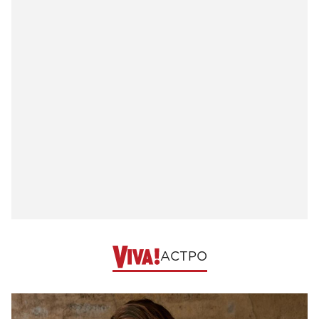
АСТРО