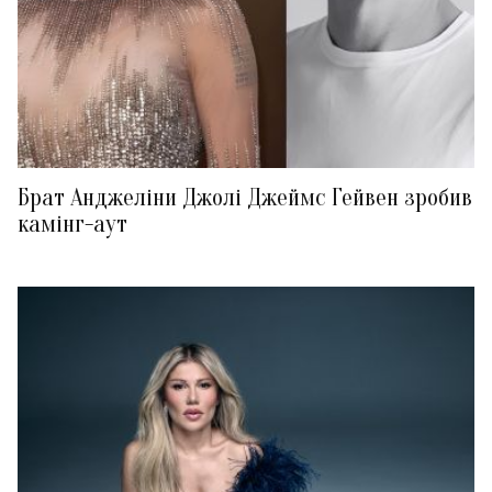
Брат Анджеліни Джолі Джеймс Гейвен зробив
камінг-аут