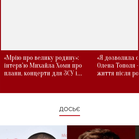
«Мрію про велику родину»:
«Я дозволила с
інтерв'ю Михайла Хоми про
Олена Тополя 
плани, концерти для ЗСУ і
життя після р
зміни під час війни
ДОСЬЄ