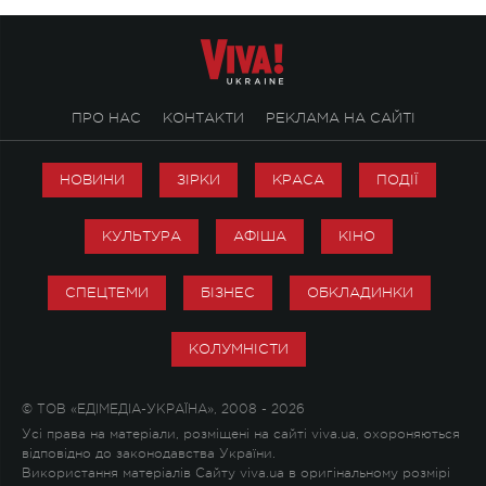
ПРО НАС
КОНТАКТИ
РЕКЛАМА НА САЙТІ
НОВИНИ
ЗІРКИ
КРАСА
ПОДІЇ
КУЛЬТУРА
АФІША
КІНО
СПЕЦТЕМИ
БІЗНЕС
ОБКЛАДИНКИ
КОЛУМНІСТИ
© ТОВ «ЕДІМЕДІА-УКРАЇНА», 2008 - 2026
Усі права на матеріали, розміщені на сайті viva.ua, охороняються
відповідно до законодавства України.
Використання матеріалів Сайту viva.ua в оригінальному розмірі