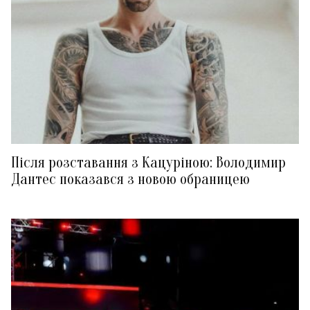
Після розставання з Кацуріною: Володимир
Дантес показався з новою обраницею