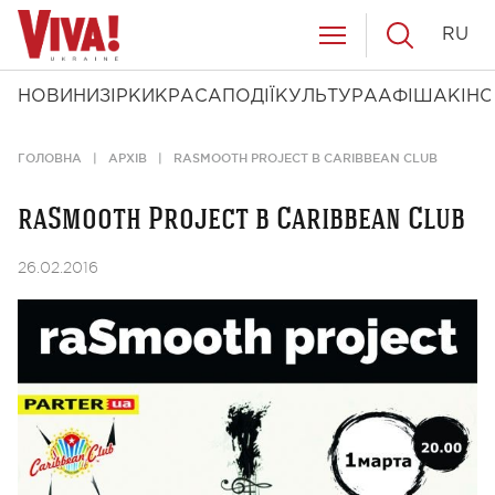
RU
НОВИНИ
ЗІРКИ
КРАСА
ПОДІЇ
КУЛЬТУРА
АФІША
КІНО
ГОЛОВНА
АРХІВ
RASMOOTH PROJECT В CARIBBEAN CLUB
raSmooth Project в Caribbean Club
26.02.2016