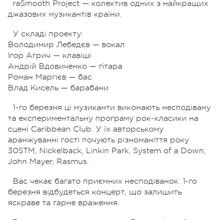
raSmooth Project — колектив одних з найкращих
джазових музикантів країни.
У складі проекту:
Володимир Лебедєв — вокал
Ігор Агрич — клавіші
Андрій Вдовиченко — гітара
Роман Маргієв — бас
Влад Кисель — барабани
1-го березня ці музиканти виконають несподівану
та експериментальну програму рок-класики на
сцені Caribbean Club. У їх авторському
аранжуванні гості почують різноманіття року
30STM, Nickelback, Linkin Park, System of a Down,
John Mayer, Rasmus.
Вас чекає багато приємних несподіванок. 1-го
березня відбудеться концерт, що залишить
яскраве та гарне враження.