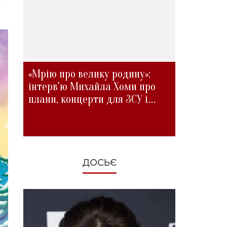
.
«Мрію про велику родину»:
інтерв'ю Михайла Хоми про
плани, концерти для ЗСУ і
зміни під час війни
ДОСЬЄ