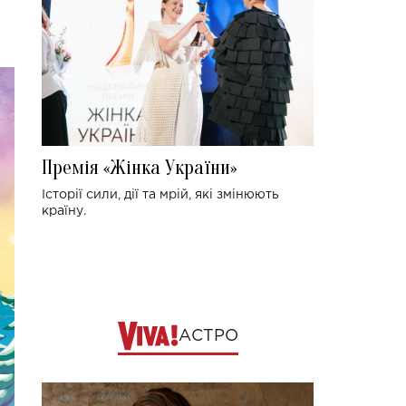
Премія «Жінка України»
Історії сили, дії та мрій, які змінюють
країну.
АСТРО