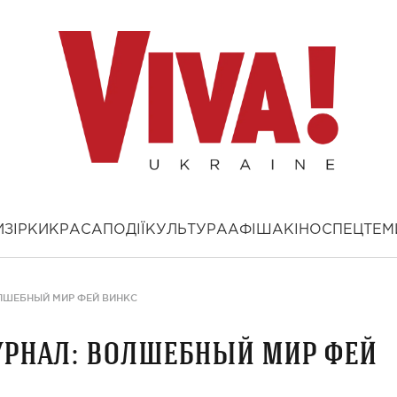
И
ЗІРКИ
КРАСА
ПОДІЇ
КУЛЬТУРА
АФІША
КІНО
СПЕЦТЕМ
ЛШЕБНЫЙ МИР ФЕЙ ВИНКС
урнал: волшебный мир фей