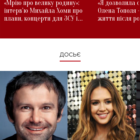
«Мрію про велику родину»:
«Я дозволила с
інтерв'ю Михайла Хоми про
Олена Тополя 
плани, концерти для ЗСУ і
життя після р
зміни під час війни
ДОСЬЄ