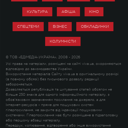
КУЛЬТУРА
АФІША
КІНО
СПЕЦТЕМИ
БІЗНЕС
ОБКЛАДИНКИ
КОЛУМНІСТИ
© ТОВ «ЕДІМЕДІА-УКРАЇНА», 2008 - 2026
Усі права на матеріали, розміщені на сайті viva.ua, охороняються
відповідно до законодавства України.
Використання матеріалів Сайту viva.ua в оригінальному розмірі
(в повному обсязі) без письмового дозволу редакції
забороняється.
Дозволяється републікація та цитування статей обсягом не
більше 250 знаків для одного інформаційного матеріалу, з
обов'язковим зазначенням посилання на джерело, а для
Інтернет-ресурсів – пряме для пошукових систем
гіперпосилання, не закрите від індексації пошуковими
системами. Гіперпосилання має бути розміщене в підзаголовку
або першому абзаці матеріалу.
Передрук, копіювання, відтворення або інше використання