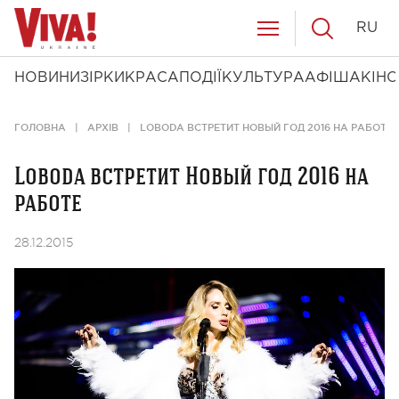
RU
НОВИНИ
ЗІРКИ
КРАСА
ПОДІЇ
КУЛЬТУРА
АФІША
КІНО
ГОЛОВНА
АРХІВ
LOBODA ВСТРЕТИТ НОВЫЙ ГОД 2016 НА РАБОТЕ
Loboda встретит Новый год 2016 на
работе
28.12.2015