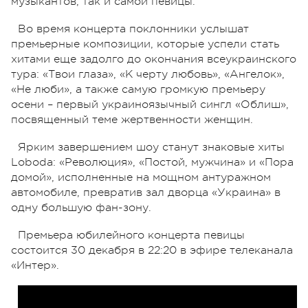
музыкантов, так и самой певицы.
Во время концерта поклонники услышат
премьерные композиции, которые успели стать
хитами еще задолго до окончания всеукраинского
тура: «Твои глаза», «К черту любовь», «Ангелок»,
«Не люби», а также самую громкую премьеру
осени – первый украиноязычный сингл «Облиш»,
посвященный теме жертвенности женщин.
Ярким завершением шоу станут знаковые хиты
Loboda: «Революция», «Постой, мужчина» и «Пора
домой», исполненные на мощном антуражном
автомобиле, превратив зал дворца «Украина» в
одну большую фан-зону.
Премьера юбилейного концерта певицы
состоится 30 декабря в 22:20 в эфире телеканала
«Интер».