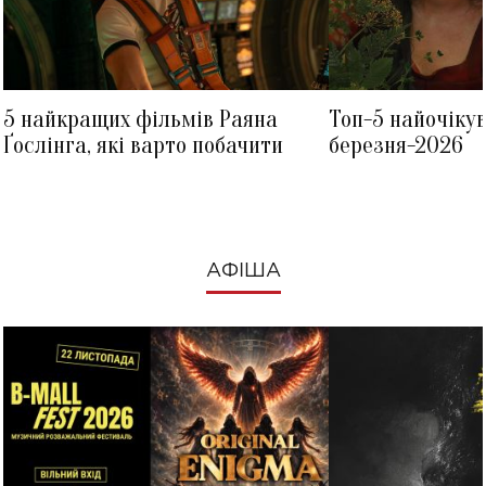
5 найкращих фільмів Раяна
Топ-5 найочіку
Ґослінга, які варто побачити
березня-2026
АФІША