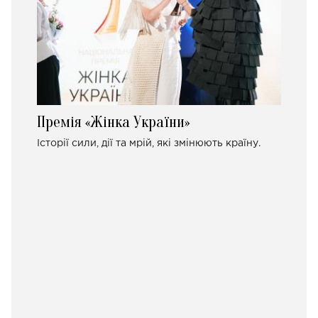
Премія «Жінка України»
Історії сили, дії та мрій, які змінюють країну.