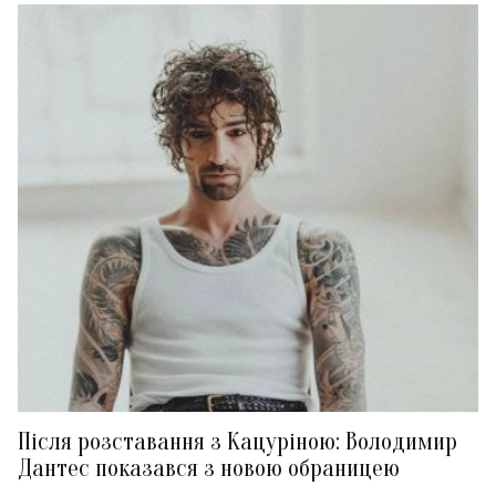
Після розставання з Кацуріною: Володимир
Дантес показався з новою обраницею