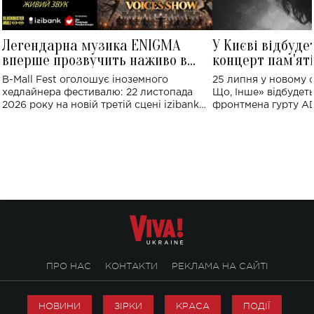
Легендарна музика ENIGMA
У Києві відбуде
вперше прозвучить наживо в
концерт пам'ят
Україні: де відбудеться концерт
Клименка: понад
B-Mall Fest оголошує іноземного
25 липня у новому o
виконають пісн
хедлайнера фестивалю: 22 листопада
Що, Інше» відбудеть
2026 року на новій третій сцені izibank
фронтмена гурту A
stage відбудеться українська прем'єра
Клименка. Це буде 
ENIGMA VOICES' ORIGINAL LIVE SHOW.
вечір, присвячений 
творчість стала си
справжньої любові д
ПРО НАС
КОНТАКТИ
РЕКЛАМА НА САЙТІ
НОВИНИ
ЗІРКИ
КРАСА
ПОДІЇ