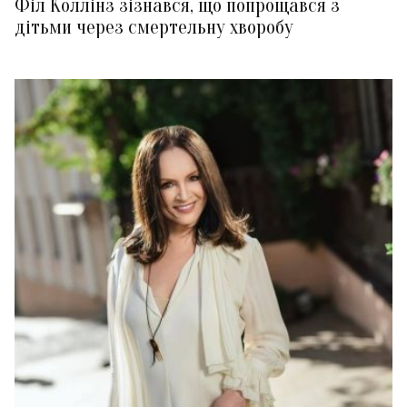
Філ Коллінз зізнався, що попрощався з
дітьми через смертельну хворобу