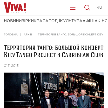
RU
НОВИНИ
ЗІРКИ
КРАСА
ПОДІЇ
КУЛЬТУРА
АФІША
КІНО
ГОЛОВНА
АРХІВ
ТЕРРИТОРИЯ ТАНГО: БОЛЬШОЙ КОНЦЕРТ KIEV TA
Территория танго: большой концерт
Kiev Tango Project в Carribean Club
01.11.2015