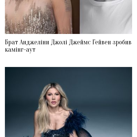
Брат Анджеліни Джолі Джеймс Гейвен зробив
камінг-аут