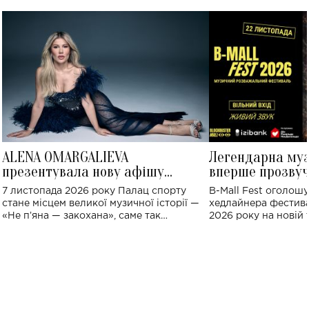
ALENA OMARGALIEVA
Легендарна му
презентувала нову афішу
вперше прозвуч
великого концерту в Палаці
Україні: де від
7 листопада 2026 року Палац спорту
B-Mall Fest оголош
спорту
стане місцем великої музичної історії —
хедлайнера фестива
«Не пʼяна — закохана», саме так
2026 року на новій т
символічно названо майбутній концерт
stage відбудеться у
ALENA OMARGALIEVA.
ENIGMA VOICES' OR