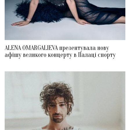
ALENA OMARGALIEVA презентувала нову
афішу великого концерту в Палаці спорту