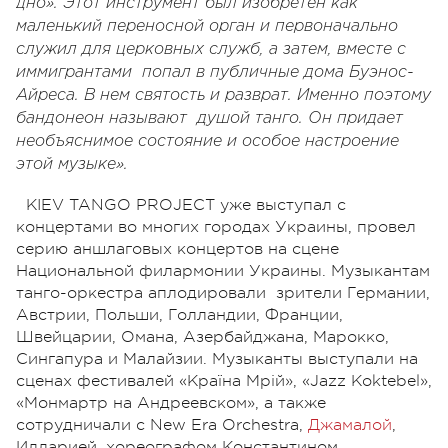
дно». Этот инструмент был изобретен как
маленький переносной орган и первоначально
служил для церковных служб, а затем, вместе с
иммигрантами попал в публичные дома Буэнос-
Айреса. В нем святость и разврат. Именно поэтому
бандонеон называют душой танго. Он придает
необъяснимое состояние и особое настроение
этой музыке».
KIEV TANGO PROJECT уже выступал с
концертами во многих городах Украины, провел
серию аншлаговых концертов на сцене
Национальной филармонии Украины. Музыкантам
танго-оркестра аплодировали зрители Германии,
Австрии, Польши, Голландии, Франции,
Швейцарии, Омана, Азербайджана, Марокко,
Сингапура и Малайзии. Музыканты выступали на
сценах фестивалей «Країна Мрій», «Jazz Koktebel»,
«Монмартр на Андреевском», а также
сотрудничали с New Era Orchestra,
Джамалой
,
Илларией, хореографом Константином