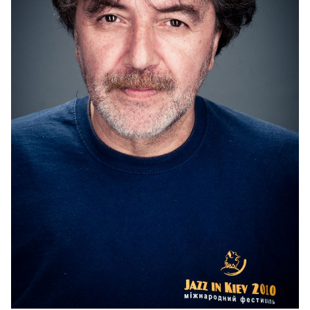
Алексей Коган
Состав KIEV TANGO PROJECT: Кирилл Шарапов,
скрипка; Татьяна Павличук-Тышкевич,
фортепиано; Сергей Курдицкий, бандонеон;
Дмитрий Третяк, контрабас.
Цена билетов: 90 - 350 грн.