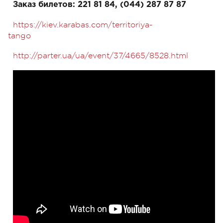
Заказ билетов: 221 81 84, (044) 287 87 87
https://kiev.karabas.com/territoriya-
tango
http://parter.ua/ua/event/37/4665/8528.html