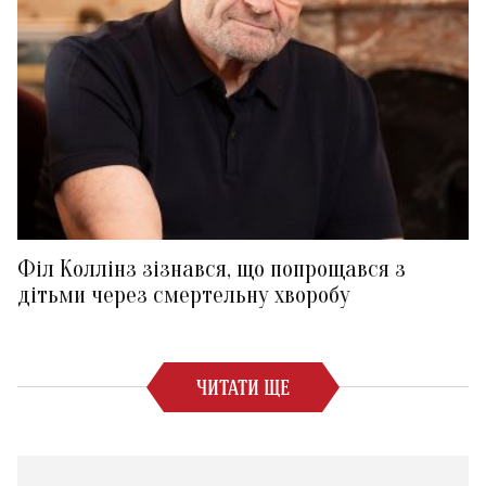
Філ Коллінз зізнався, що попрощався з
дітьми через смертельну хворобу
ЧИТАТИ ЩЕ