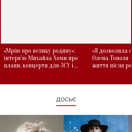
«Мрію про велику родину»:
«Я дозволила с
інтерв'ю Михайла Хоми про
Олена Тополя 
плани, концерти для ЗСУ і
життя після р
зміни під час війни
ДОСЬЄ