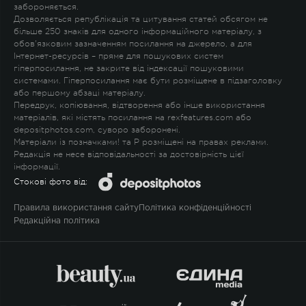
забороняється.
Дозволяється републікація та цитування статей обсягом не
більше 250 знаків для одного інформаційного матеріалу, з
обов'язковим зазначенням посилання на джерело, а для
Інтернет-ресурсів – пряме для пошукових систем
гіперпосилання, не закрите від індексації пошуковими
системами. Гіперпосилання має бути розміщене в підзаголовку
або першому абзаці матеріалу.
Передрук, копіювання, відтворення або інше використання
матеріалів, які містять посилання на rexfeatures.com або
depositphotos.com, суворо заборонені.
Матеріали із позначками
!
та
P
розміщені на правах реклами.
Редакція не несе відповідальності за достовірність цієї
інформації.
Стокові фото від:
Правила використання сайту
Політика конфіденційності
Редакційна політика