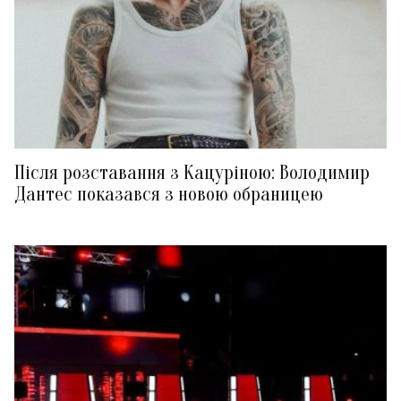
Після розставання з Кацуріною: Володимир
Дантес показався з новою обраницею