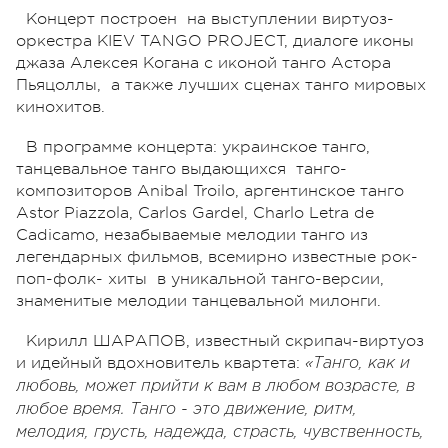
Концерт построен на выступлении виртуоз-
оркестра KIEV TANGO PROJECT, диалоге иконы
джаза Алексея Когана с иконой танго Астора
Пьяцоллы, а также лучших сценах танго мировых
кинохитов.
В программе концерта: украинское танго,
танцевальное танго выдающихся танго-
композиторов Anibal Troilo, аргентинское танго
Astor Piazzola, Carlos Gardel, Charlo Letra de
Cadicamo, незабываемые мелодии танго из
легендарных фильмов, всемирно известные рок-
поп-фолк- хиты в уникальной танго-версии,
знаменитые мелодии танцевальной милонги.
Кирилл ШАРАПОВ, известный скрипач-виртуоз
и идейный вдохновитель квартета:
«Танго, как и
любовь, может прийти к вам в любом возрасте, в
любое время. Танго - это движение, ритм,
мелодия, грусть, надежда, страсть, чувственность,