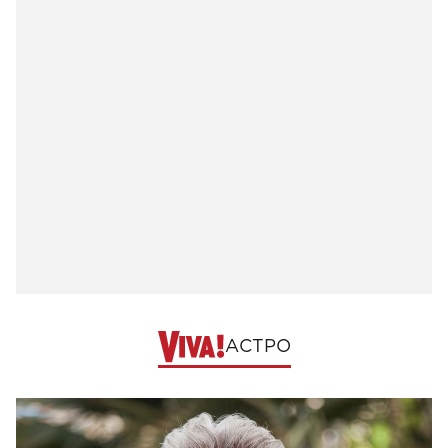
АСТРО