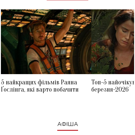
5 найкращих фільмів Раяна
Топ-5 найочіку
Ґослінга, які варто побачити
березня-2026
АФІША