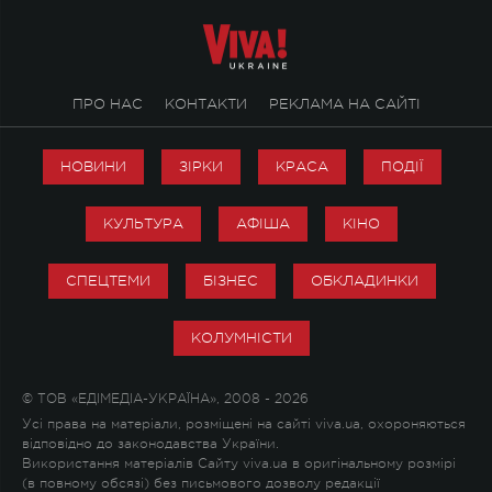
ПРО НАС
КОНТАКТИ
РЕКЛАМА НА САЙТІ
НОВИНИ
ЗІРКИ
КРАСА
ПОДІЇ
КУЛЬТУРА
АФІША
КІНО
СПЕЦТЕМИ
БІЗНЕС
ОБКЛАДИНКИ
КОЛУМНІСТИ
© ТОВ «ЕДІМЕДІА-УКРАЇНА», 2008 - 2026
Усі права на матеріали, розміщені на сайті viva.ua, охороняються
відповідно до законодавства України.
Використання матеріалів Сайту viva.ua в оригінальному розмірі
(в повному обсязі) без письмового дозволу редакції