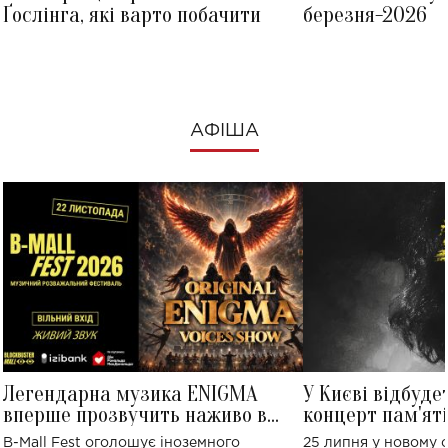
Ґослінга, які варто побачити
березня-2026
АФІША
Легендарна музика ENIGMA
У Києві відбуде
вперше прозвучить наживо в
концерт пам'ят
Україні: де відбудеться концерт
Клименка: понад
B-Mall Fest оголошує іноземного
25 липня у новому o