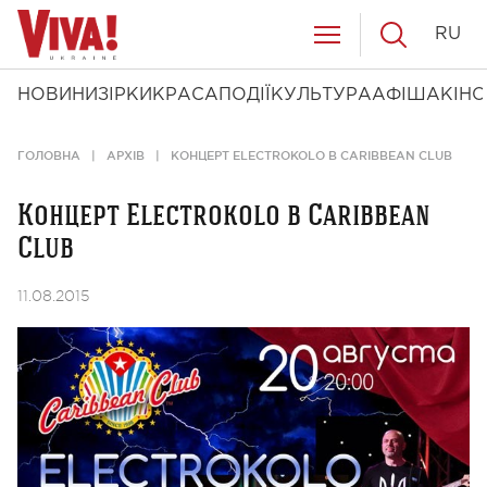
RU
НОВИНИ
ЗІРКИ
КРАСА
ПОДІЇ
КУЛЬТУРА
АФІША
КІНО
ГОЛОВНА
АРХІВ
КОНЦЕРТ ELECTROKOLO В CARIBBEAN CLUB
Концерт Electrokolo в Caribbean
Club
11.08.2015