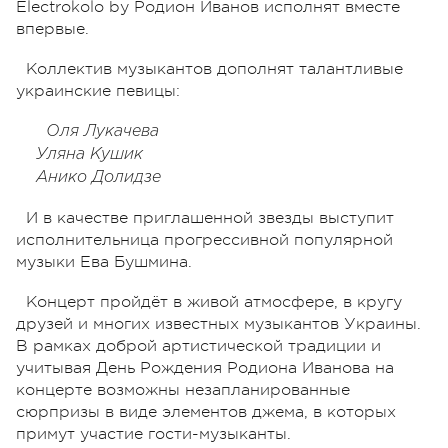
Electrokolo by Родион Иванов исполнят вместе
впервые.
Коллектив музыкантов дополнят талантливые
украинские певицы:
Оля Лукачева
Уляна Кушик
Анико Долидзе
И в качестве приглашенной звезды выступит
исполнительница прогрессивной популярной
музыки Ева Бушмина.
Концерт пройдёт в живой атмосфере, в кругу
друзей и многих известных музыкантов Украины.
В рамках доброй артистической традиции и
учитывая День Рождения Родиона Иванова на
концерте возможны незапланированные
сюрпризы в виде элементов джема, в которых
примут участие гости-музыканты.