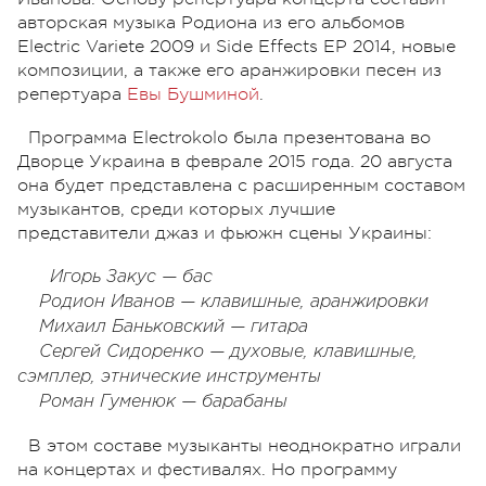
авторская музыка Родиона из его альбомов
Electric Variete 2009 и Side Effects EP 2014, новые
композиции, а также его аранжировки песен из
репертуара
Евы Бушминой
.
Программа Electrokolo была презентована во
Дворце Украина в феврале 2015 года. 20 августа
она будет представлена с расширенным составом
музыкантов, среди которых лучшие
представители джаз и фьюжн сцены Украины:
Игорь Закус — бас
Родион Иванов — клавишные, аранжировки
Михаил Баньковский — гитара
Сергей Сидоренко — духовые, клавишные,
сэмплер, этнические инструменты
Роман Гуменюк — барабаны
В этом составе музыканты неоднократно играли
на концертах и фестивалях. Но программу