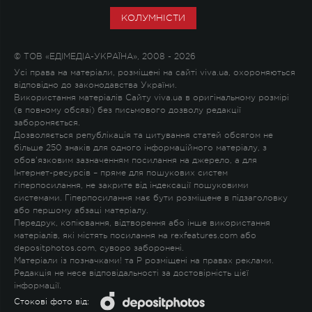
КОЛУМНІСТИ
© ТОВ «ЕДІМЕДІА-УКРАЇНА», 2008 - 2026
Усі права на матеріали, розміщені на сайті viva.ua, охороняються
відповідно до законодавства України.
Використання матеріалів Сайту viva.ua в оригінальному розмірі
(в повному обсязі) без письмового дозволу редакції
забороняється.
Дозволяється републікація та цитування статей обсягом не
більше 250 знаків для одного інформаційного матеріалу, з
обов'язковим зазначенням посилання на джерело, а для
Інтернет-ресурсів – пряме для пошукових систем
гіперпосилання, не закрите від індексації пошуковими
системами. Гіперпосилання має бути розміщене в підзаголовку
або першому абзаці матеріалу.
Передрук, копіювання, відтворення або інше використання
матеріалів, які містять посилання на rexfeatures.com або
depositphotos.com, суворо заборонені.
Матеріали із позначками
!
та
P
розміщені на правах реклами.
Редакція не несе відповідальності за достовірність цієї
інформації.
Стокові фото від: