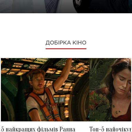
ДОБІРКА КІНО
5 найкращих фільмів Раяна
Топ-5 найочіку