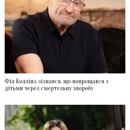
Філ Коллінз зізнався, що попрощався з
дітьми через смертельну хворобу