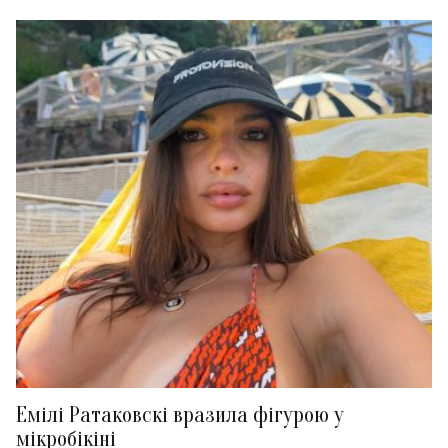
Емілі Ратаковскі вразила фігурою у
мікробікіні