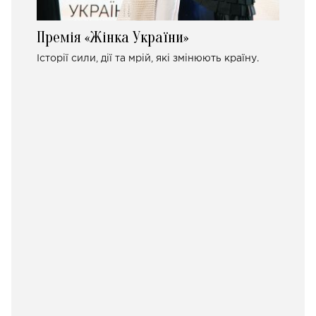
Премія «Жінка України»
Історії сили, дії та мрій, які змінюють країну.