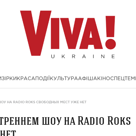
И
ЗІРКИ
КРАСА
ПОДІЇ
КУЛЬТУРА
АФІША
КІНО
СПЕЦТЕМ
ШОУ НА RADIO ROKS СВОБОДНЫХ МЕСТ УЖЕ НЕТ
треннем шоу на Radio Roks
нет