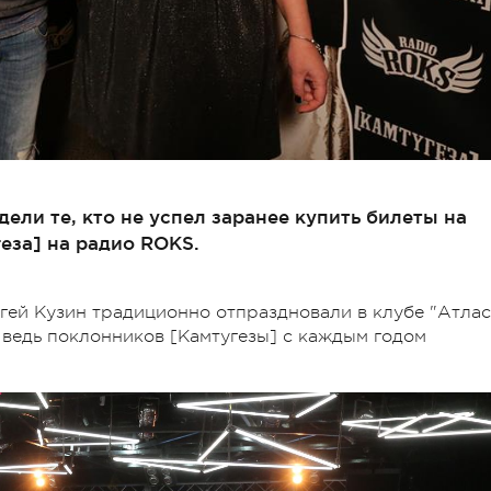
дели те, кто не успел заранее купить билеты на
еза] на радио ROKS.
ей Кузин традиционно отпраздновали в клубе "Атлас
 ведь поклонников [Камтугезы] с каждым годом