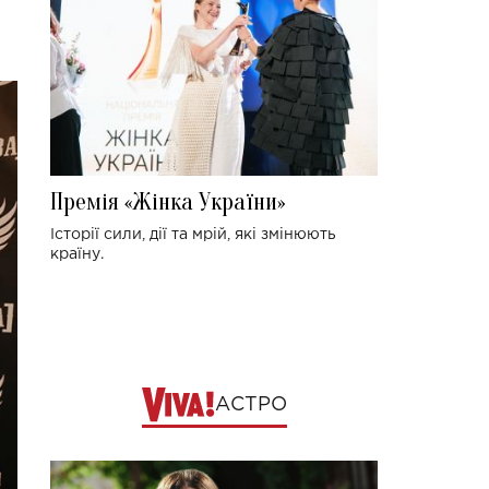
Премія «Жінка України»
Історії сили, дії та мрій, які змінюють
країну.
АСТРО