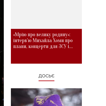
«Мрію про велику родину»:
інтерв'ю Михайла Хоми про
плани, концерти для ЗСУ і
зміни під час війни
ДОСЬЄ