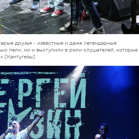
арые друзья - известные и даже легендарные
ько пели, но и выступили в роли слушателей, которые
х [Камтугезы].