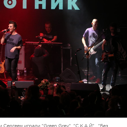
 Сергеем играли "Green Grey", "С.К.А.Й"., "Без