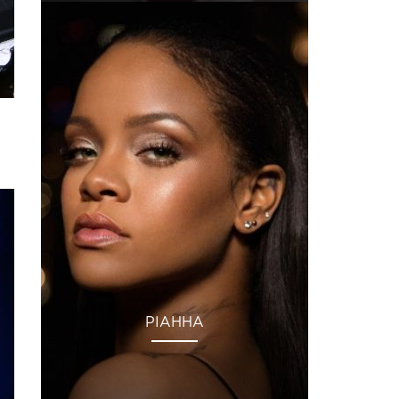
РІАННА