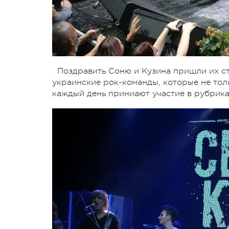
Поздравить Соню и Кузина пришли их ст
украинские рок-команды, которые не тол
каждый день приниают участие в рубрика