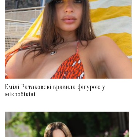
Емілі Ратаковскі вразила фігурою у
мікробікіні