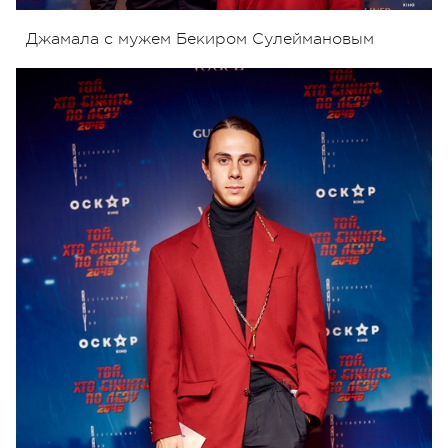
Джамала с мужем Бекиром Сулеймановым