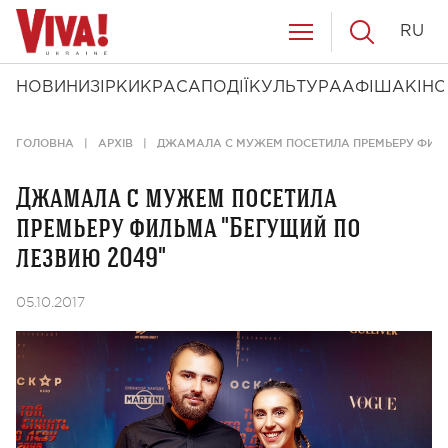
RU
НОВИНИ
ЗІРКИ
КРАСА
ПОДІЇ
КУЛЬТУРА
АФІША
КІНО
ГОЛОВНА
АРХІВ
ДЖАМАЛА С МУЖЕМ ПОСЕТИЛА ПРЕМЬЕРУ ФИЛЬ
Джамала с мужем посетила
премьеру фильма "Бегущий по
лезвию 2049"
05.10.2017