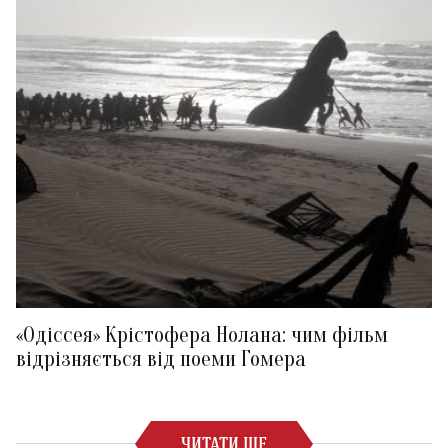
«Одіссея» Крістофера Нолана: чим фільм
відрізняється від поеми Гомера
ЧИТАТИ ЩЕ