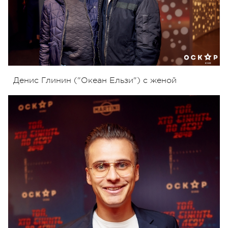
Денис Глинин ("Океан Ельзи") с женой