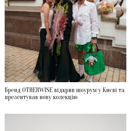
Бренд OTHERWISE відкрив шоурум у Києві та
презентував нову колекцію