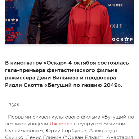
В кинотеатре «Оскар» 4 октября состоялась
гала-премьера фантастического фильма
режиссера Дени Вильнева и продюсера
Ридли Скотта «Бегущий по лезвию 2049».
#@#
Первыми сиквел культового фильма «Бугущий по
лезвию» увидели
Джамала
с супругом Бекиром
Сулеймановым, Юрий Горбунов, Александр
Скичко, Денис Глинин ("Океан Ельзи"), Анастасия