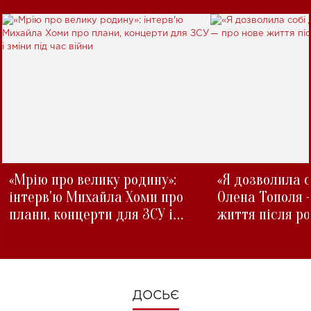
«Мрію про велику родину»:
«Я дозволила с
інтерв'ю Михайла Хоми про
Олена Тополя 
плани, концерти для ЗСУ і
життя після р
зміни під час війни
ДОСЬЄ