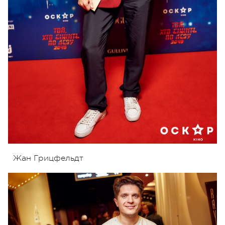
Жан Грицфельдт