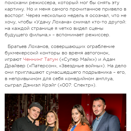
поисками режиссера, который мог бы снять эту
картину. Но и меня самого прочитанное привело в
восторг. Через несколько недель я осознал, что не
хочу, чтобы «Удачу Лохана» снимал кто-то другой:
на каждой странице я четко видел сцены
будущего фильма,» – вспоминает режиссер.
Братьев Лоханов, совершающих ограбление
букмекерсокй конторы во время автогонок,
играют
Ченнинг Татум
(«Супер Майк») и Адам
Драйвер («Патерсон», «Звездные войны»). На дело
они приглашают сумасшедшего подрывника – его,
в непривычном для себя комедийном амплуа,
сыграл Дэниэл Крэйг («007: Спектр»).