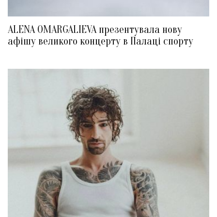
ALENA OMARGALIEVA презентувала нову
афішу великого концерту в Палаці спорту