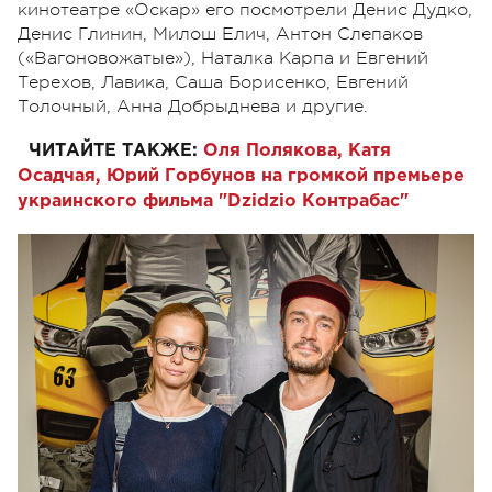
кинотеатре «Оскар» его посмотрели Денис Дудко,
Денис Глинин, Милош Елич, Антон Слепаков
(«Вагоновожатые»), Наталка Карпа и Евгений
Терехов, Лавика, Саша Борисенко, Евгений
Толочный, Анна Добрыднева и другие.
ЧИТАЙТЕ ТАКЖЕ:
Оля Полякова, Катя
Осадчая, Юрий Горбунов на громкой премьере
украинского фильма "Dzidzio Контрабас"