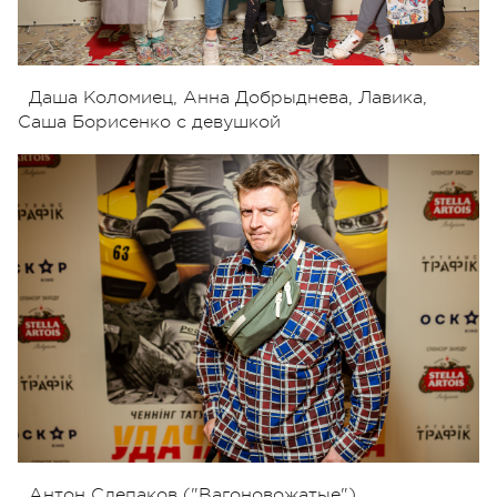
Даша Коломиец, Анна Добрыднева, Лавика,
Саша Борисенко с девушкой
Антон Слепаков ("Вагоновожатые")