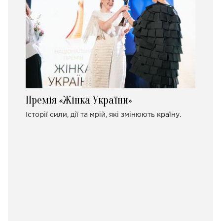
Премія «Жінка України»
Історії сили, дії та мрій, які змінюють країну.