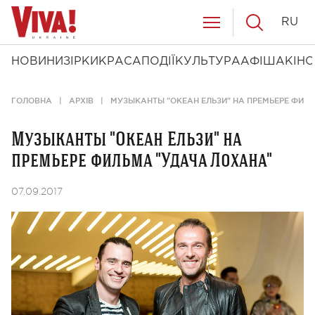
RU
НОВИНИ
ЗІРКИ
КРАСА
ПОДІЇ
КУЛЬТУРА
АФІША
КІНО
ГОЛОВНА
АРХІВ
МУЗЫКАНТЫ "ОКЕАН ЕЛЬЗИ" НА ПРЕМЬЕРЕ ФИЛ
Музыканты "Океан Ельзи" на
премьере фильма "Удача Лохана"
07.09.2017