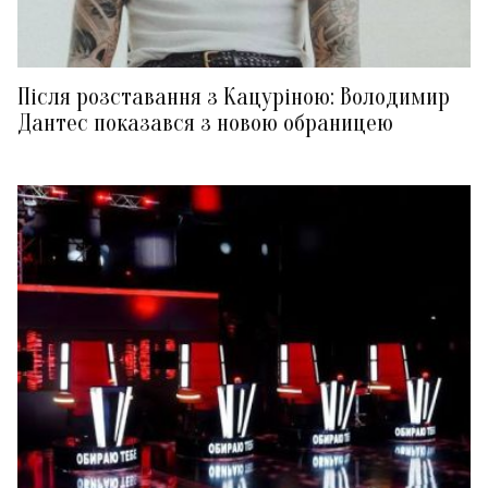
Після розставання з Кацуріною: Володимир
Дантес показався з новою обраницею