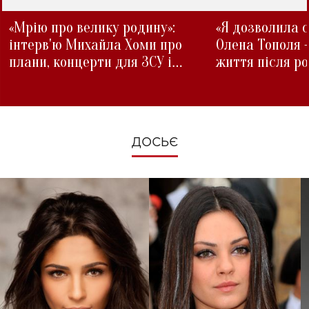
«Мрію про велику родину»:
«Я дозволила с
інтерв'ю Михайла Хоми про
Олена Тополя 
плани, концерти для ЗСУ і
життя після р
зміни під час війни
ДОСЬЄ