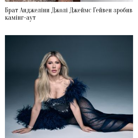
Брат Анджеліни Джолі Джеймс Гейвен зробив
камінг-аут