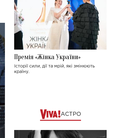
Премія «Жінка України»
Історії сили, дії та мрій, які змінюють
країну.
АСТРО