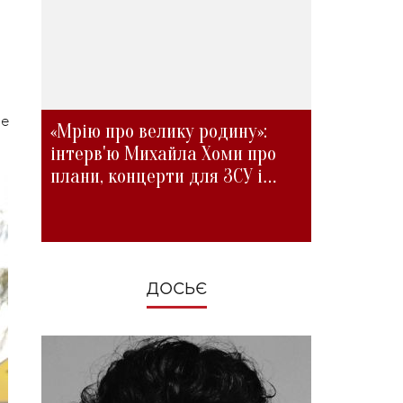
ме
«Мрію про велику родину»:
інтерв'ю Михайла Хоми про
плани, концерти для ЗСУ і
зміни під час війни
ДОСЬЄ