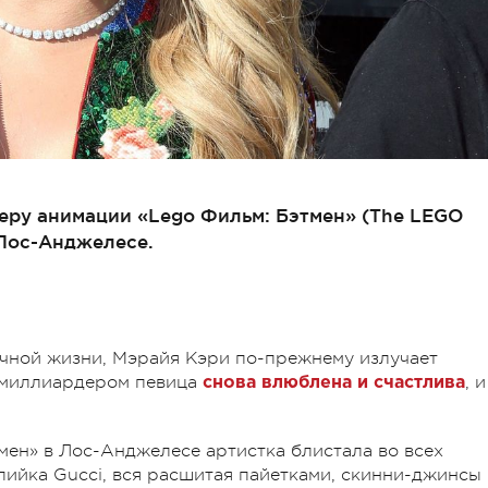
еру анимации «Lego Фильм: Бэтмен» (The LEGO
 Лос-Анджелесе.
ичной жизни, Мэрайя Кэри по-прежнему излучает
с миллиардером певица
, и
снова влюблена и счастлива
мен» в Лос-Анджелесе артистка блистала во всех
пийка Gucci, вся расшитая пайетками, скинни-джинсы