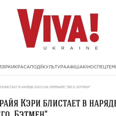
И
ЗІРКИ
КРАСА
ПОДІЇ
КУЛЬТУРА
АФІША
КІНО
СПЕЦТЕМ
БЛИСТАЕТ В НАРЯДЕ GUCCI НА ПРЕМЬЕРЕ "ЛЕГО. БЭТМЕН"
райя Кэри блистает в наряд
его. Бэтмен"