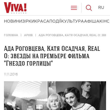
RU
НОВИНИ
ЗІРКИ
КРАСА
ПОДІЇ
КУЛЬТУРА
АФІША
КІНО
ГОЛОВНА
АРХІВ
АДА РОГОВЦЕВА, КАТЯ ОСАДЧАЯ, REAL O: ЗВЕЗ
Ада Роговцева, Катя Осадчая, Real
O: звезды на премьере фильма
"Гнездо горлицы"
11.11.2016