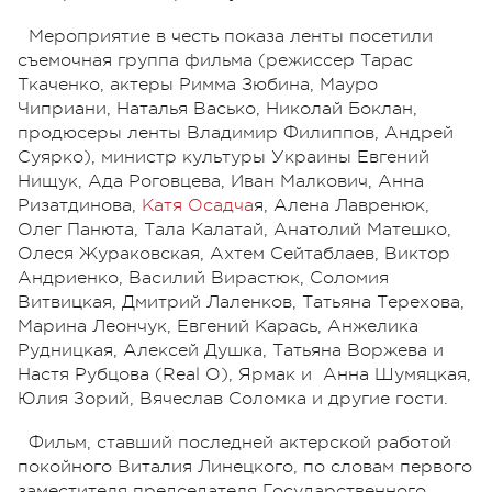
Мероприятие в честь показа ленты посетили
съемочная группа фильма (режиссер Тарас
Ткаченко, актеры Римма Зюбина, Мауро
Чиприани, Наталья Васько, Николай Боклан,
продюсеры ленты Владимир Филиппов, Андрей
Суярко), министр культуры Украины Евгений
Нищук, Ада Роговцева, Иван Малкович, Анна
Ризатдинова,
Катя Осадча
я, Алена Лавренюк,
Олег Панюта, Тала Калатай, Анатолий Матешко,
Олеся Жураковская, Ахтем Сейтаблаев, Виктор
Андриенко, Василий Вирастюк, Соломия
Витвицкая, Дмитрий Лаленков, Татьяна Терехова,
Марина Леончук, Евгений Карась, Анжелика
Рудницкая, Алексей Душка, Татьяна Воржева и
Настя Рубцова (Real O), Ярмак и Анна Шумяцкая,
Юлия Зорий, Вячеслав Соломка и другие гости.
Фильм, ставший последней актерской работой
покойного Виталия Линецкого, по словам первого
заместителя председателя Государственного