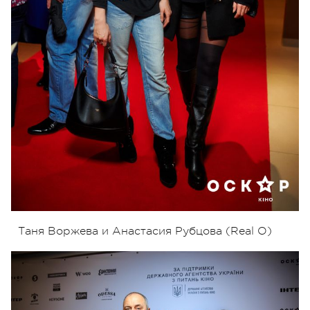
Таня Воржева и Анастасия Рубцова (Real O)