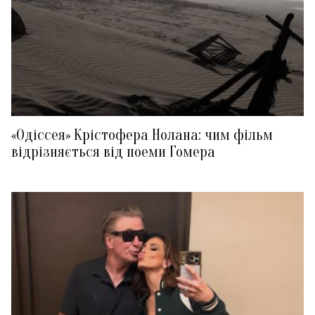
«Одіссея» Крістофера Нолана: чим фільм
відрізняється від поеми Гомера