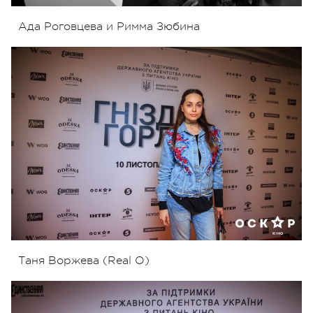
Ада Роговцева и Римма Зюбина
Таня Воржева (Real O)