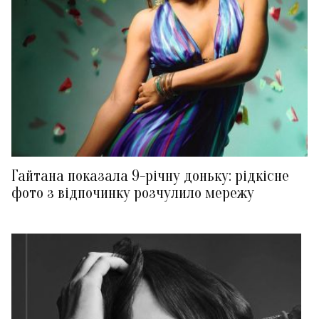
Гайтана показала 9-річну доньку: рідкісне
фото з відпочинку розчулило мережу