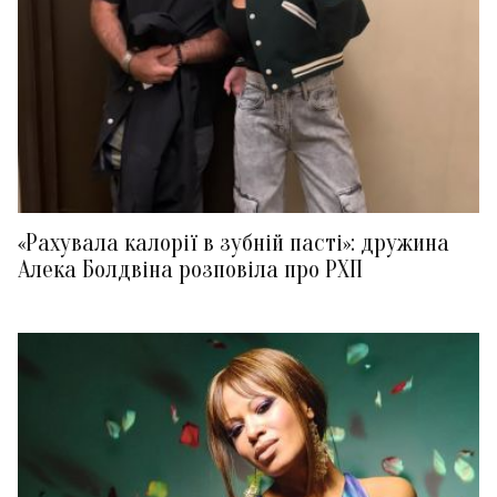
«Рахувала калорії в зубній пасті»: дружина
Алека Болдвіна розповіла про РХП