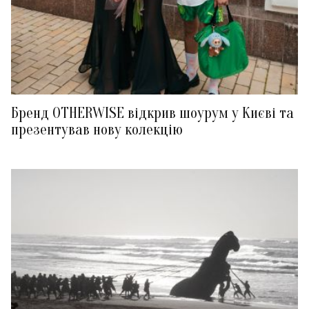
Бренд OTHERWISE відкрив шоурум у Києві та
презентував нову колекцію