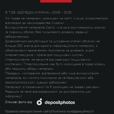
© ТОВ «ЕДІМЕДІА-УКРАЇНА», 2008 - 2026
Усі права на матеріали, розміщені на сайті viva.ua, охороняються
відповідно до законодавства України.
Використання матеріалів Сайту viva.ua в оригінальному розмірі
(в повному обсязі) без письмового дозволу редакції
забороняється.
Дозволяється републікація та цитування статей обсягом не
більше 250 знаків для одного інформаційного матеріалу, з
обов'язковим зазначенням посилання на джерело, а для
Інтернет-ресурсів – пряме для пошукових систем
гіперпосилання, не закрите від індексації пошуковими
системами. Гіперпосилання має бути розміщене в підзаголовку
або першому абзаці матеріалу.
Передрук, копіювання, відтворення або інше використання
матеріалів, які містять посилання на rexfeatures.com або
depositphotos.com, суворо заборонені.
Матеріали із позначками
!
та
P
розміщені на правах реклами.
Редакція не несе відповідальності за достовірність цієї
інформації.
Стокові фото від:
Правила використання сайту
Політика конфіденційності