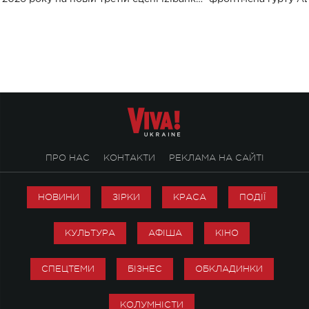
stage відбудеться українська прем'єра
Клименка. Це буде 
ENIGMA VOICES' ORIGINAL LIVE SHOW.
вечір, присвячений 
творчість стала си
справжньої любові д
ПРО НАС
КОНТАКТИ
РЕКЛАМА НА САЙТІ
НОВИНИ
ЗІРКИ
КРАСА
ПОДІЇ
КУЛЬТУРА
АФІША
КІНО
СПЕЦТЕМИ
БІЗНЕС
ОБКЛАДИНКИ
КОЛУМНІСТИ