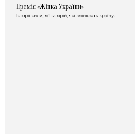
Премія «Жінка України»
Історії сили, дії та мрій, які змінюють країну.