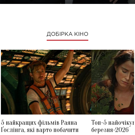
ДОБІРКА КІНО
5 найкращих фільмів Раяна
Топ-5 найочіку
Ґослінга, які варто побачити
березня-2026