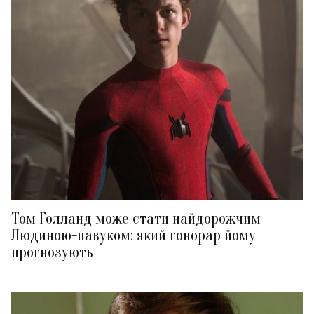
Том Голланд може стати найдорожчим
Людиною-павуком: який гонорар йому
прогнозують