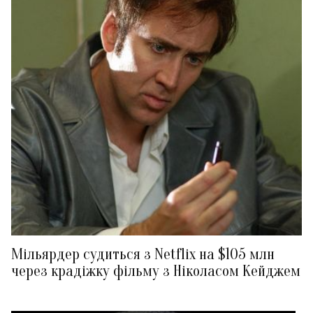
Мільярдер судиться з Netflix на $105 млн
через крадіжку фільму з Ніколасом Кейджем