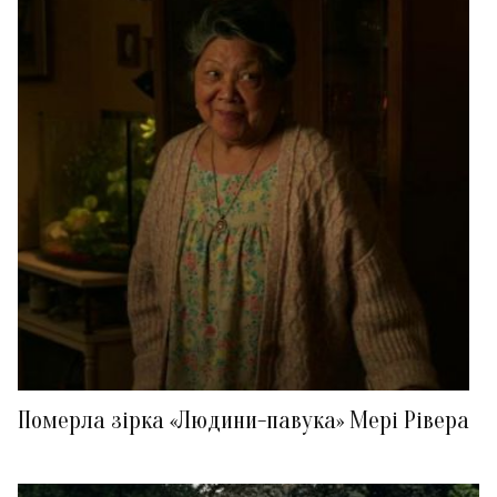
Померла зірка «Людини-павука» Мері Рівера