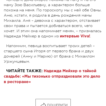
маму Зою Васильевну, а характером больше
похожа на меня. По гороскопу мы с ней обе Овны.
Аню, кстати, я родила в день рождения мамы
Михаила. Аня – девочка с характером, отстаивает
свои права и пытается добиваться всего, чего
хочет. И этим она напоминает меня», – призналась
Надежда Мейхер в одном из
.
интервью Viva!
Напомним, певица воспитывает троих детей –
старшего сына Игоря от первого брака и двух
дочерей (Анну и Марию) от брака с Михаилом
Уржумцевым.
ЧИТАЙТЕ ТАКЖЕ:
Надежда Мейхер о тайной
свадьбе: «Мы тихонько отпраздновали это дело
в ресторане»
ПОШЕРИТИ