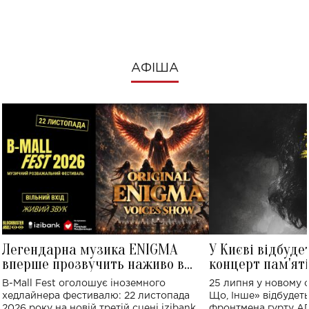
АФІША
Легендарна музика ENIGMA
У Києві відбуде
вперше прозвучить наживо в
концерт пам'ят
Україні: де відбудеться концерт
Клименка: понад
B-Mall Fest оголошує іноземного
25 липня у новому o
виконають пісн
хедлайнера фестивалю: 22 листопада
Що, Інше» відбудеть
2026 року на новій третій сцені izibank
фронтмена гурту A