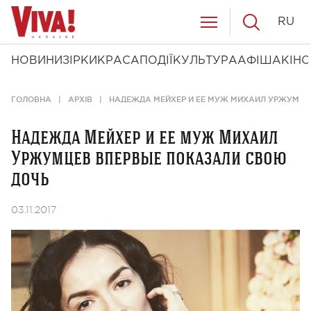
RU
НОВИНИ
ЗІРКИ
КРАСА
ПОДІЇ
КУЛЬТУРА
АФІША
КІНО
ГОЛОВНА
АРХІВ
НАДЕЖДА МЕЙХЕР И ЕЕ МУЖ МИХАИЛ УРЖУМЦЕ
Надежда Мейхер и ее муж Михаил
Уржумцев впервые показали свою
дочь
03.11.2017