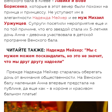
Венского бала в Киеве –
Лавике и Вове
, которые в этот вечер были похожи на
Борисенко
принца и принцессу. Не уступают им в
элегантности
Надежда Мейхер
и ее
муж Михаил
. Супруги посетили мероприятие еще и
Уржумцев
по той причине, что его звездой стала их 5-летняя
дочь Анна – девочка участвовала в детской
программе Венского бала.
ЧИТАЙТЕ ТАКЖЕ:
Надежда Мейхер: "Мы с
мужем можем поскандалить, но это не значит,
что мы друг другу надоели"
Прежде Надежда Мейхер старалась оберегать
дочь от внимания общественности. На Венском
балу маленькая Анна впервые предстала на
публике, да еще как – в короне и красивом
бальном платье!