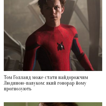
Том Голланд може стати найдорожчим
Людиною-павуком: який гонорар йому
прогнозують