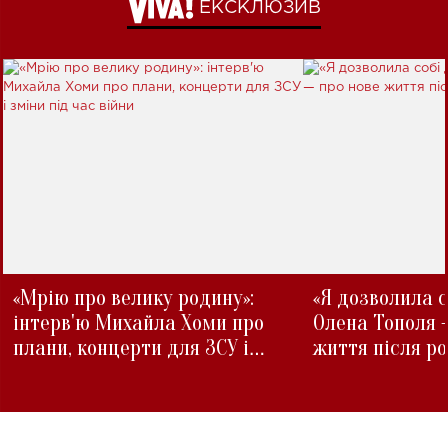
ЕКСКЛЮЗИВ
«Мрію про велику родину»:
«Я дозволила с
інтерв'ю Михайла Хоми про
Олена Тополя 
плани, концерти для ЗСУ і
життя після р
зміни під час війни