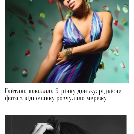
Гайтана показала 9-річну доньку: рідкісне
фото з відпочинку розчулило мережу