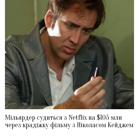
Мільярдер судиться з Netflix на $105 млн
через крадіжку фільму з Ніколасом Кейджем