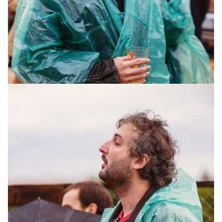
Вал Бебко из The Hardkiss