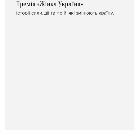
Премія «Жінка України»
Історії сили, дії та мрій, які змінюють країну.