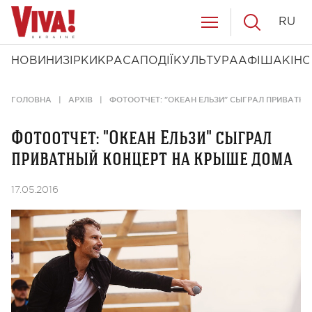
RU
НОВИНИ
ЗІРКИ
КРАСА
ПОДІЇ
КУЛЬТУРА
АФІША
КІНО
ГОЛОВНА
АРХІВ
ФОТООТЧЕТ: "ОКЕАН ЕЛЬЗИ" СЫГРАЛ ПРИВАТН
Фотоотчет: "Океан Ельзи" сыграл
приватный концерт на крыше дома
17.05.2016