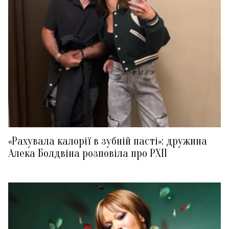
«Рахувала калорії в зубній пасті»: дружина
Алека Болдвіна розповіла про РХП