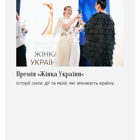
Премія «Жінка України»
Історії сили, дії та мрій, які змінюють країну.