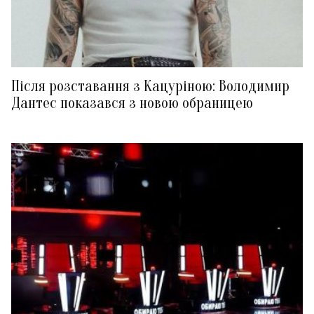
Після розставання з Кацуріною: Володимир
Дантес показався з новою обраницею