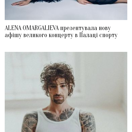
ALENA OMARGALIEVA презентувала нову
афішу великого концерту в Палаці спорту