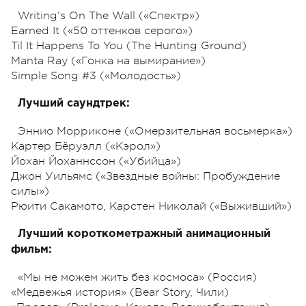
Writing’s On The Wall («Спектр»)
Earned It («50 оттенков серого»)
Til It Happens To You (The Hunting Ground)
Manta Ray («Гонка на вымирание»)
Simple Song #3 («Молодость»)
Лучший саундтрек:
Эннио Морриконе («Омерзительная восьмерка»)
Картер Бёруэлл («Кэрол»)
Йохан Йоханнссон («Убийца»)
Джон Уильямс («Звездные войны: Пробуждение
силы»)
Рюити Сакамото, Карстен Николай («Выживший»)
Лучший короткометражный анимационный
фильм:
«Мы не можем жить без космоса» (Россия)
«Медвежья история» (Bear Story, Чили)