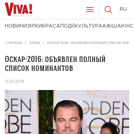
RU
НОВИНИ
ЗІРКИ
КРАСА
ПОДІЇ
КУЛЬТУРА
АФІША
КІНО
ГОЛОВНА
АРХІВ
ОСКАР-2016: ОБЪЯВЛЕН ПОЛНЫЙ СПИСОК НОМИ
Оскар-2016: объявлен полный
список номинантов
15.01.2016