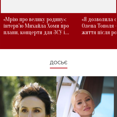
«Мрію про велику родину»:
«Я дозволила с
інтерв'ю Михайла Хоми про
Олена Тополя 
плани, концерти для ЗСУ і
життя після р
зміни під час війни
ДОСЬЄ