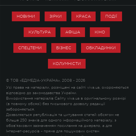
НОВИНИ
ЗІРКИ
КРАСА
ПОДІЇ
КУЛЬТУРА
АФІША
КІНО
СПЕЦТЕМИ
БІЗНЕС
ОБКЛАДИНКИ
КОЛУМНІСТИ
© ТОВ «ЕДІМЕДІА-УКРАЇНА», 2008 - 2026
Усі права на матеріали, розміщені на сайті viva.ua, охороняються
відповідно до законодавства України.
Використання матеріалів Сайту viva.ua в оригінальному розмірі
(в повному обсязі) без письмового дозволу редакції
забороняється.
Дозволяється републікація та цитування статей обсягом не
більше 250 знаків для одного інформаційного матеріалу, з
обов'язковим зазначенням посилання на джерело, а для
Інтернет-ресурсів – пряме для пошукових систем