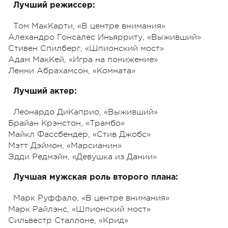
Лучший режиссер:
Том МакКарти, «В центре внимания»
Алехандро Гонсалес Иньярриту, «Выживший»
Стивен Спилберг, «Шпионский мост»
Адам МакКей, «Игра на понижение»
Ленни Абрахамсон, «Комната»
Лучший актер:
Леонардо ДиКаприо, «Выживший»
Брайан Крэнстон, «Трамбо»
Майкл Фассбендер, «Стив Джобс»
Мэтт Дэймон, «Марсианин»
Эдди Редмэйн, «Девушка из Дании»
Лучшая мужская роль второго плана:
Марк Руффало, «В центре внимания»
Марк Райлэнс, «Шпионский мост»
Сильвестр Сталлоне, «Крид»