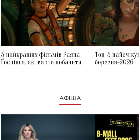
5 найкращих фільмів Раяна
Топ-5 найочіку
Ґослінга, які варто побачити
березня-2026
АФІША