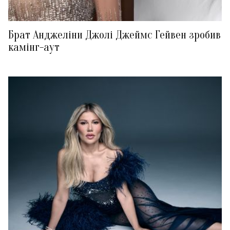
Брат Анджеліни Джолі Джеймс Гейвен зробив
камінг-аут