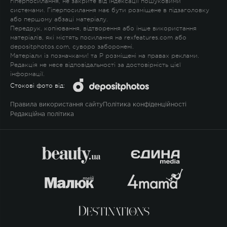
гіперпосилання, не закрите від індексації пошуковими
системами. Гіперпосилання має бути розміщене в підзаголовку
або першому абзаці матеріалу.
Передрук, копіювання, відтворення або інше використання
матеріалів, які містять посилання на rexfeatures.com або
depositphotos.com, суворо заборонені.
Матеріали із позначками
!
та
P
розміщені на правах реклами.
Редакція не несе відповідальності за достовірність цієї
інформації.
Стокові фото від:
Правила використання сайту
Політика конфіденційності
Редакційна політика