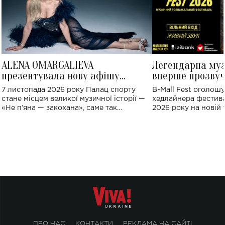
ALENA OMARGALIEVA
Легендарна му
презентувала нову афішу
вперше прозвуч
великого концерту в Палаці
Україні: де від
7 листопада 2026 року Палац спорту
B-Mall Fest оголош
спорту
стане місцем великої музичної історії —
хедлайнера фестива
«Не пʼяна — закохана», саме так
2026 року на новій т
символічно названо майбутній концерт
stage відбудеться у
ALENA OMARGALIEVA.
ENIGMA VOICES' OR
ПРО НАС
КОНТАКТИ
РЕКЛАМА НА САЙТІ