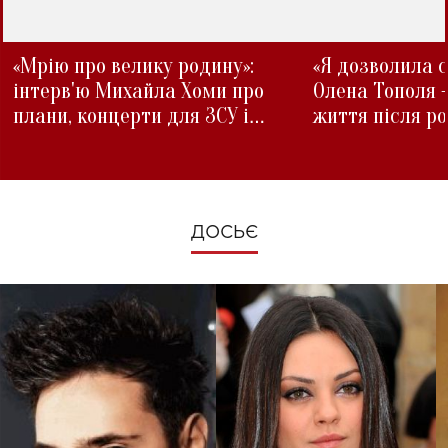
«Мрію про велику родину»:
«Я дозволила с
інтерв'ю Михайла Хоми про
Олена Тополя 
плани, концерти для ЗСУ і
життя після р
зміни під час війни
ДОСЬЄ