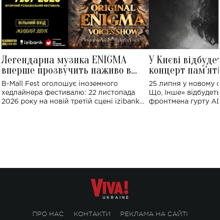
Легендарна музика ENIGMA
У Києві відбуде
вперше прозвучить наживо в
концерт пам'ят
Україні: де відбудеться концерт
Клименка: понад
B-Mall Fest оголошує іноземного
25 липня у новому o
виконають пісн
хедлайнера фестивалю: 22 листопада
Що, Інше» відбудеть
2026 року на новій третій сцені izibank
фронтмена гурту A
stage відбудеться українська прем'єра
Клименка. Це буде 
ENIGMA VOICES' ORIGINAL LIVE SHOW.
вечір, присвячений 
творчість стала си
справжньої любові д
ПРО НАС
КОНТАКТИ
РЕКЛАМА НА САЙТІ