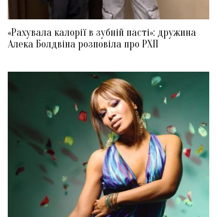
«Рахувала калорії в зубній пасті»: дружина
Алека Болдвіна розповіла про РХП