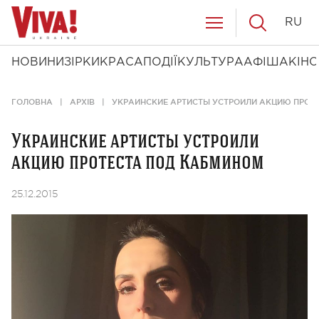
RU
НОВИНИ
ЗІРКИ
КРАСА
ПОДІЇ
КУЛЬТУРА
АФІША
КІНО
ГОЛОВНА
АРХІВ
УКРАИНСКИЕ АРТИСТЫ УСТРОИЛИ АКЦИЮ ПРОТ
Украинские артисты устроили
акцию протеста под Кабмином
25.12.2015