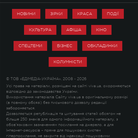
НОВИНИ
ЗІРКИ
КРАСА
ПОДІЇ
КУЛЬТУРА
АФІША
КІНО
СПЕЦТЕМИ
БІЗНЕС
ОБКЛАДИНКИ
КОЛУМНІСТИ
© ТОВ «ЕДІМЕДІА-УКРАЇНА», 2008 - 2026
Усі права на матеріали, розміщені на сайті viva.ua, охороняються
відповідно до законодавства України.
Використання матеріалів Сайту viva.ua в оригінальному розмірі
(в повному обсязі) без письмового дозволу редакції
забороняється.
Дозволяється републікація та цитування статей обсягом не
більше 250 знаків для одного інформаційного матеріалу, з
обов'язковим зазначенням посилання на джерело, а для
Інтернет-ресурсів – пряме для пошукових систем
гіперпосилання, не закрите від індексації пошуковими