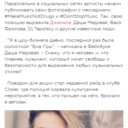
Параллельно в социальных сетях артисты начали
публиковать свои фотографии с месседжами
#MakeMusicNotDrugs и #DontStopMusic. Так, свою
позицию выразила
Джамала
, Даша Медовая, Вася
Фролова, Dj Tapolsky и другие известные люди.
"Я в шоу-бизнесе давно, последний раз была
солисткой "Виа-Гры", – написала в Фейсбуке
Даша Медовая. – Скажу, что я человек и, что
главнее, музыкант, который хочет свободы и
безопасности для выражения любых музыкальных
стилей".
Поводом для акции стал недавний рейд в клубе
Closer, где полиция сорвала культурное
мероприятие, а тех, кто пришел на него, бросали
в автозак.