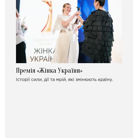
Премія «Жінка України»
Історії сили, дії та мрій, які змінюють країну.