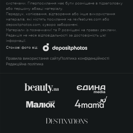
системами. Гіперпосилання має бути розміщене в підзаголовку
або першому абзаці матеріалу.
Передрук, копіювання, відтворення або інше використання
матеріалів, які містять посилання на rexfeatures.com або
depositphotos.com, суворо заборонені.
Матеріали із позначками
!
та
P
розміщені на правах реклами.
Редакція не несе відповідальності за достовірність цієї
інформації.
Стокові фото від:
Правила використання сайту
Політика конфіденційності
Редакційна політика