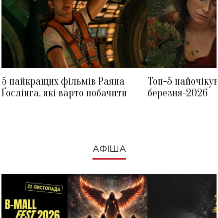
5 найкращих фільмів Раяна
Топ-5 найочіку
Ґослінга, які варто побачити
березня-2026
АФІША