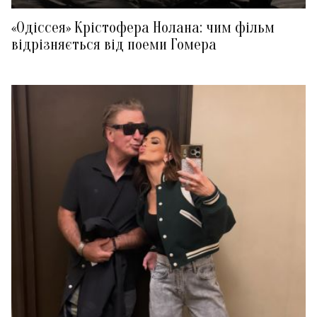
«Одіссея» Крістофера Нолана: чим фільм
відрізняється від поеми Гомера