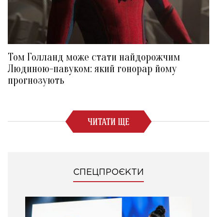
Том Голланд може стати найдорожчим
Людиною-павуком: який гонорар йому
прогнозують
ЧИТАТИ ЩЕ
СПЕЦПРОЄКТИ