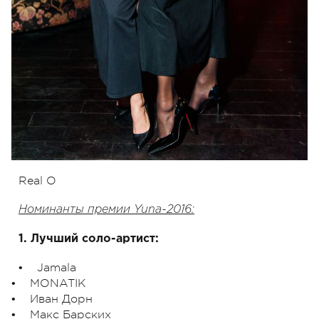
Real O
Номинанты
премии Yuna-2016:
1. Лучший соло-артист:
• Jamala
• MONATIK
• Иван Дорн
• Макс Барских