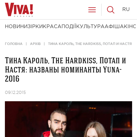
RU
НОВИНИ
ЗІРКИ
КРАСА
ПОДІЇ
КУЛЬТУРА
АФІША
КІНО
ГОЛОВНА
АРХІВ
ТИНА КАРОЛЬ, THE HARDKISS, ПОТАП И НАСТЯ:
Тина Кароль, The Hardkiss, Потап и
Настя: названы номинанты Yuna-
2016
09.12.2015