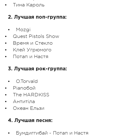
• Тина Кароль
2. Лучшая поп-группа:
• Mozgi
• Quest Pistols Show
• Время и Стекло
• Клей Угрюмого
• Потап и Настя
3. Лучшая рок-группа:
• O.Torvald
• Pianoбой
• The HARDKISS
• Антитіла
• Океан Ельзи
4. Лучшая песня:
• Бумдиггибай - Потап и Настя