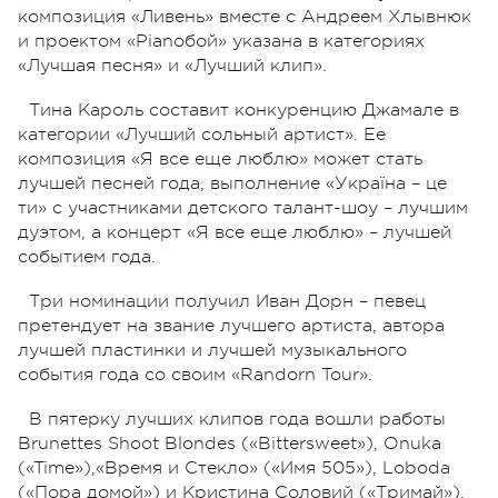
композиция «Ливень» вместе с Андреем Хлывнюк
и проектом «Pianoбой» указана в категориях
«Лучшая песня» и «Лучший клип».
Тина Кароль составит конкуренцию Джамале в
категории «Лучший сольный артист». Ее
композиция «Я все еще люблю» может стать
лучшей песней года, выполнение «Україна – це
ти» с участниками детского талант-шоу – лучшим
дуэтом, а концерт «Я все еще люблю» – лучшей
событием года.
Три номинации получил Иван Дорн – певец
претендует на звание лучшего артиста, автора
лучшей пластинки и лучшей музыкального
события года со своим «Randorn Tour».
В пятерку лучших клипов года вошли работы
Brunettes Shoot Blondes («Bittersweet»), Onuka
(«Time»),«Время и Стекло» («Имя 505»), Loboda
(«Пора домой») и Кристина Соловий («Тримай»).