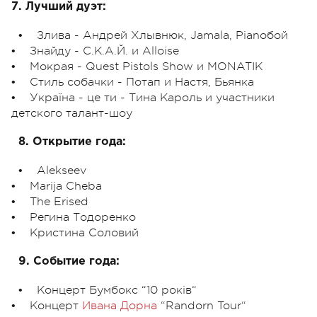
7. Лучший дуэт:
• Злива - Андрей Хлывнюк, Jamala, Pianoбой
• Знайду - С.К.А.Й. и Alloise
• Мокрая - Quest Pistols Show и MONATIK
• Стиль собачки - Потап и Настя, Бьянка
• Україна - це ти - Тина Кароль и участники
детского талант-шоу
8. Открытие года:
• Alekseev
• Marija Cheba
• The Erised
• Регина Тодоренко
• Кристина Соловий
9. Событие года:
• Концерт Бумбокс “10 років“
• Концерт
Ивана Дорна
“Randorn Tour“