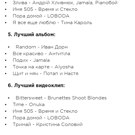
• Злива - Андрій Хливнюк, Jamala, Pianoбой
• Имя 505 - Время и Стекло
• Пора домой - LOBODA
• Я все еще люблю - Тина Кароль
5. Лучший альбом:
• Randorn - Иван Дорн
• Все красиво - Антитіла
• Подих - Jamala
• Точка на карте - Alyosha
• Щит и мяч - Потап и Настя
6. Лучший видеоклип:
• Bittersweet - Brunettes Shoot Blondes
• Time - Onuka
• Имя 505 - Время и Стекло
• Пора домой - LOBODA
• Тримай - Кристина Соловий