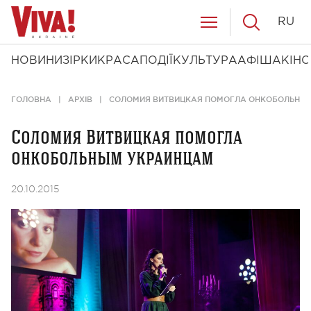
RU
НОВИНИ
ЗІРКИ
КРАСА
ПОДІЇ
КУЛЬТУРА
АФІША
КІНО
ГОЛОВНА
АРХІВ
СОЛОМИЯ ВИТВИЦКАЯ ПОМОГЛА ОНКОБОЛЬНЫ
Соломия Витвицкая помогла
онкобольным украинцам
20.10.2015