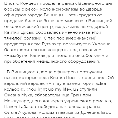
Цисык. Концерт прошел в рамках Всемирного дня
борьбы с раком молочной железы во Дворце
офицеров города Винницы. Часть средств от
продажи билетов была перечислена в Винницкий
онкологический центр, ведь жизнь легендарной
Квитки Цисык оборвалась именно из-за этой
тяжелой болезни. С тех пор американский
продюсер Алекс Гутмахер организует в Украине
благотворительные концерты под названием
«Незабутня Квітка» для помощи онкобольным и
приобретения медицинского оборудования.
В Винницком дворце офицеров прозвучали
песни, которые пела Квитка Цисык, среди них «Ой
верше, мій верше», «Я піду в далекі гори», «Два
кольори», «You light up my life». Выступили
Оксана Муха, обладательница Гран-при
Международного конкурса украинского романса;
Павел Табаков, победитель «Голоса страны»;
Ольга Акулова, молодая певица из Донецка; Егор