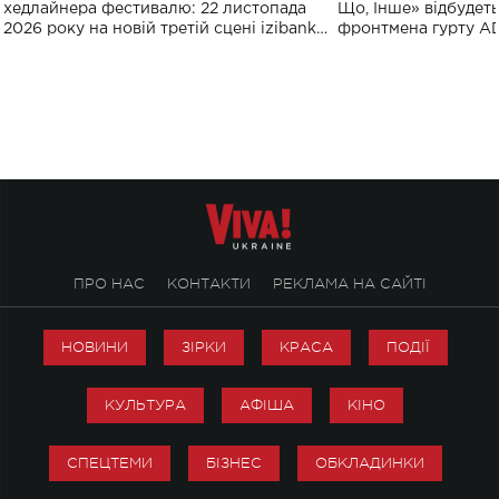
виконають пісн
хедлайнера фестивалю: 22 листопада
Що, Інше» відбудеть
2026 року на новій третій сцені izibank
фронтмена гурту A
stage відбудеться українська прем'єра
Клименка. Це буде 
ENIGMA VOICES' ORIGINAL LIVE SHOW.
вечір, присвячений 
творчість стала си
справжньої любові д
ПРО НАС
КОНТАКТИ
РЕКЛАМА НА САЙТІ
НОВИНИ
ЗІРКИ
КРАСА
ПОДІЇ
КУЛЬТУРА
АФІША
КІНО
СПЕЦТЕМИ
БІЗНЕС
ОБКЛАДИНКИ