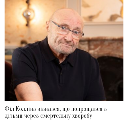
Філ Коллінз зізнався, що попрощався з
дітьми через смертельну хворобу