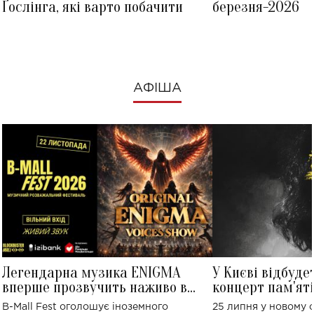
Ґослінга, які варто побачити
березня-2026
АФІША
Легендарна музика ENIGMA
У Києві відбуде
вперше прозвучить наживо в
концерт пам'ят
Україні: де відбудеться концерт
Клименка: понад
B-Mall Fest оголошує іноземного
25 липня у новому o