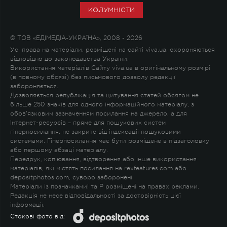
КОЛУМНІСТИ
© ТОВ «ЕДІМЕДІА-УКРАЇНА», 2008 - 2026
Усі права на матеріали, розміщені на сайті viva.ua, охороняються
відповідно до законодавства України.
Використання матеріалів Сайту viva.ua в оригінальному розмірі
(в повному обсязі) без письмового дозволу редакції
забороняється.
Дозволяється републікація та цитування статей обсягом не
більше 250 знаків для одного інформаційного матеріалу, з
обов'язковим зазначенням посилання на джерело, а для
Інтернет-ресурсів – пряме для пошукових систем
гіперпосилання, не закрите від індексації пошуковими
системами. Гіперпосилання має бути розміщене в підзаголовку
або першому абзаці матеріалу.
Передрук, копіювання, відтворення або інше використання
матеріалів, які містять посилання на rexfeatures.com або
depositphotos.com, суворо заборонені.
Матеріали із позначками
!
та
P
розміщені на правах реклами.
Редакція не несе відповідальності за достовірність цієї
інформації.
Стокові фото від: