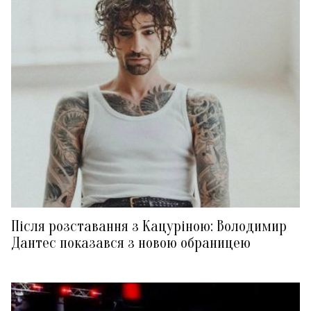
Після розставання з Кацуріною: Володимир
Дантес показався з новою обраницею