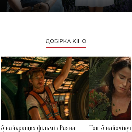
ДОБІРКА КІНО
5 найкращих фільмів Раяна
Топ-5 найочіку