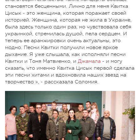
становятся бесценными. Лично для меня Квитка
Цисык - это женщина, которая поражает своей
историей. Женщина, которая не жила в Украине,
была здесь только один раз, но чувствовала себя
украинкой, стремилась душой, пела сердцем. И
теперь ее аранжировки очень актуальны, это
модно. Песни Квитки получили новое яркое
дыхание. Я уже слышала, как исполняли песни
Квитки и Тоня Матвиенко, и
Джамала
- и могу
сказать, что именно Квитка Цисык первой сделала
эти песни хитами и вдохновила наших звезд на
творчество », - рассказала Соломия.