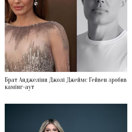
Брат Анджеліни Джолі Джеймс Гейвен зробив
камінг-аут