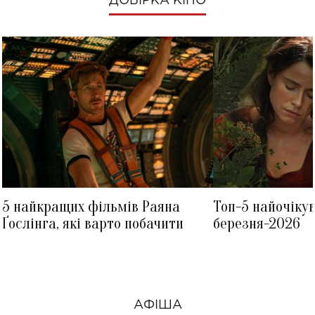
ДОБІРКА КІНО
5 найкращих фільмів Раяна
Топ-5 найочіку
Ґослінга, які варто побачити
березня-2026
АФІША