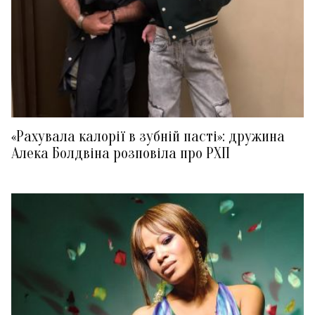
«Рахувала калорії в зубній пасті»: дружина
Алека Болдвіна розповіла про РХП