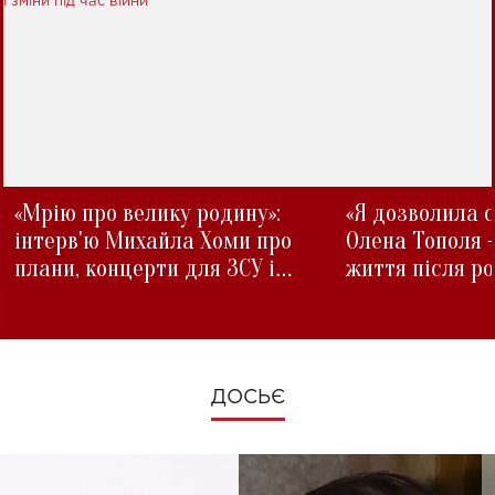
«Мрію про велику родину»:
«Я дозволила с
інтерв'ю Михайла Хоми про
Олена Тополя 
плани, концерти для ЗСУ і
життя після р
зміни під час війни
ДОСЬЄ