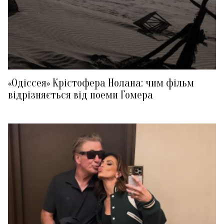
«Одіссея» Крістофера Нолана: чим фільм
відрізняється від поеми Гомера