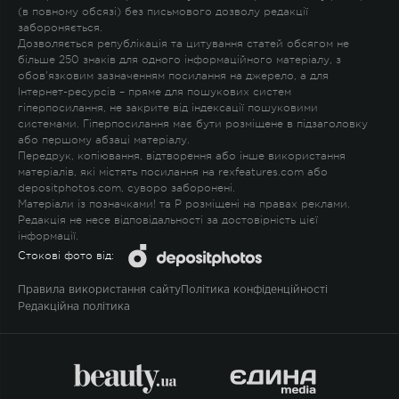
(в повному обсязі) без письмового дозволу редакції
забороняється.
Дозволяється републікація та цитування статей обсягом не
більше 250 знаків для одного інформаційного матеріалу, з
обов'язковим зазначенням посилання на джерело, а для
Інтернет-ресурсів – пряме для пошукових систем
гіперпосилання, не закрите від індексації пошуковими
системами. Гіперпосилання має бути розміщене в підзаголовку
або першому абзаці матеріалу.
Передрук, копіювання, відтворення або інше використання
матеріалів, які містять посилання на rexfeatures.com або
depositphotos.com, суворо заборонені.
Матеріали із позначками
!
та
P
розміщені на правах реклами.
Редакція не несе відповідальності за достовірність цієї
інформації.
Стокові фото від:
Правила використання сайту
Політика конфіденційності
Редакційна політика