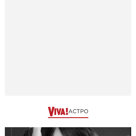
АСТРО