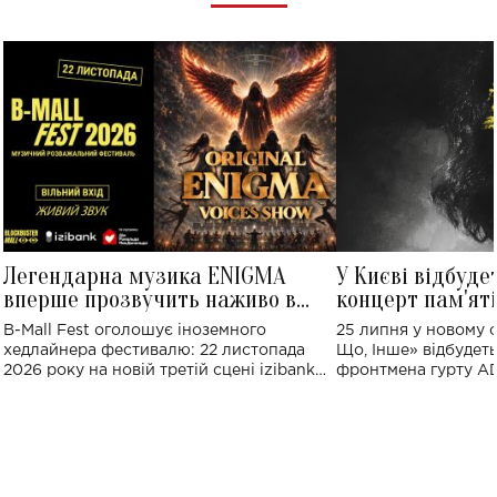
Легендарна музика ENIGMA
У Києві відбуде
вперше прозвучить наживо в
концерт пам'ят
Україні: де відбудеться концерт
Клименка: понад
B-Mall Fest оголошує іноземного
25 липня у новому o
виконають пісн
хедлайнера фестивалю: 22 листопада
Що, Інше» відбудеть
2026 року на новій третій сцені izibank
фронтмена гурту A
stage відбудеться українська прем'єра
Клименка. Це буде 
ENIGMA VOICES' ORIGINAL LIVE SHOW.
вечір, присвячений 
творчість стала си
справжньої любові д