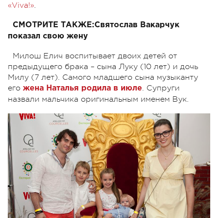
«Viva!»
.
СМОТРИТЕ ТАКЖЕ:
Святослав Вакарчук
показал свою жену
Милош Елич воспитывает двоих детей от
предыдущего брака – сына Луку (10 лет) и дочь
Милу (7 лет). Самого младшего сына музыканту
его
. Супруги
жена Наталья родила в июле
назвали мальчика оригинальным именем Вук.