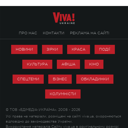
ПРО НАС
КОНТАКТИ
РЕКЛАМА НА САЙТІ
НОВИНИ
ЗІРКИ
КРАСА
ПОДІЇ
КУЛЬТУРА
АФІША
КІНО
СПЕЦТЕМИ
БІЗНЕС
ОБКЛАДИНКИ
КОЛУМНІСТИ
© ТОВ «ЕДІМЕДІА-УКРАЇНА», 2008 - 2026
Усі права на матеріали, розміщені на сайті viva.ua, охороняються
відповідно до законодавства України.
Використання матеріалів Сайту viva.ua в оригінальному розмірі