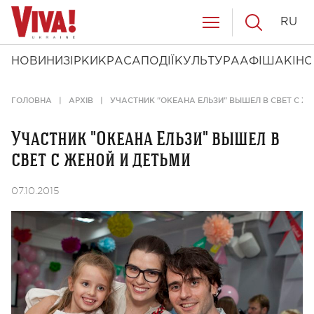
RU
НОВИНИ
ЗІРКИ
КРАСА
ПОДІЇ
КУЛЬТУРА
АФІША
КІНО
ГОЛОВНА
АРХІВ
УЧАСТНИК "ОКЕАНА ЕЛЬЗИ" ВЫШЕЛ В СВЕТ С Ж
Участник "Океана Ельзи" вышел в
свет с женой и детьми
07.10.2015