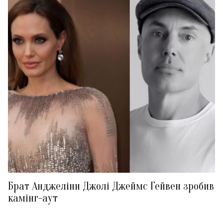
Брат Анджеліни Джолі Джеймс Гейвен зробив
камінг-аут