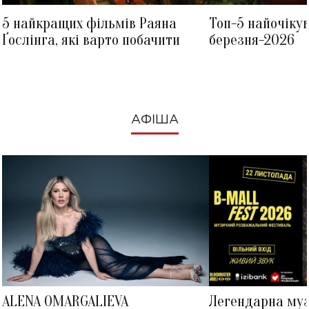
5 найкращих фільмів Раяна
Топ-5 найочіку
Ґослінга, які варто побачити
березня-2026
АФІША
ALENA OMARGALIEVA
Легендарна му