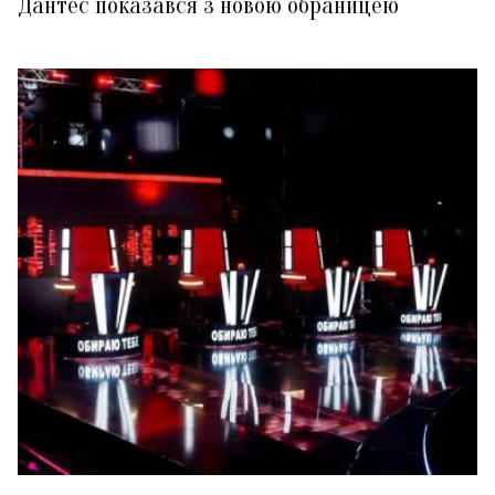
Дантес показався з новою обраницею