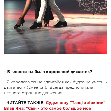
– В юности ты была королевой дискотек?
Я королева танца «двигайся как будто не умеешь
двигаться» (смеется). Всегда предпочитала
немного странные движения.
ЧИТАЙТЕ ТАКЖЕ:
Судья шоу "Танці з зірками"
Влад Яма: "Сын - это самое большое мое