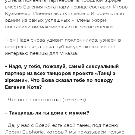
успела поменять партнеров: в прошлом эфире
вместо Евгения Кота пару певице составил Игорь
Кузьменко. Именно выступление с Игорем стало
одним из самых успешных – члены жюри
поставили им максимально высокие оценки.
Чем Надя снова удивит поклонников, узнаем в
воскресенье, а пока публикуем экслюзивное
интервью певицы для Viva.ua.
– Надя, у тебя, пожалуй, самый сексуальный
партнер из всех танцоров проекта «Танці з
зірками». Что Вова сказал тебе по поводу
Евгения Кота?
Что он на него похож (смеется).
– Танцуешь ли ты дома с мужем?
Да, у нас с Вовой есть свой танец под песню
Лорин Euphoria, который мы показываем только