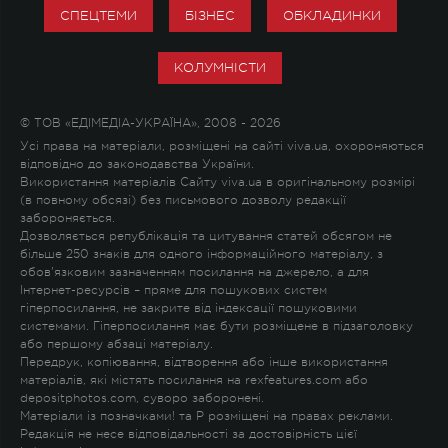
СПЕЦТЕМИ
БІЗНЕС
ОБКЛАДИНКИ
КОЛУМНІСТИ
© ТОВ «ЕДІМЕДІА-УКРАЇНА», 2008 - 2026
Усі права на матеріали, розміщені на сайті viva.ua, охороняються
відповідно до законодавства України.
Використання матеріалів Сайту viva.ua в оригінальному розмірі
(в повному обсязі) без письмового дозволу редакції
забороняється.
Дозволяється републікація та цитування статей обсягом не
більше 250 знаків для одного інформаційного матеріалу, з
обов'язковим зазначенням посилання на джерело, а для
Інтернет-ресурсів – пряме для пошукових систем
гіперпосилання, не закрите від індексації пошуковими
системами. Гіперпосилання має бути розміщене в підзаголовку
або першому абзаці матеріалу.
Передрук, копіювання, відтворення або інше використання
матеріалів, які містять посилання на rexfeatures.com або
depositphotos.com, суворо заборонені.
Матеріали із позначками
!
та
P
розміщені на правах реклами.
Редакція не несе відповідальності за достовірність цієї