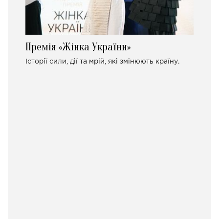
Премія «Жінка України»
Історії сили, дії та мрій, які змінюють країну.