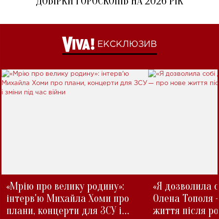
ДОБІРКИ ГОРОСКОПІВ НА 2026 РІК
ЕКСКЛЮЗИВ
«Мрію про велику родину»:
«Я дозволила с
інтерв'ю Михайла Хоми про
Олена Тополя 
плани, концерти для ЗСУ і
життя після р