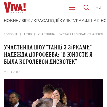
RU
НОВИНИ
ЗІРКИ
КРАСА
ПОДІЇ
КУЛЬТУРА
АФІША
КІНО
ГОЛОВНА
АРХІВ
УЧАСТНИЦА ШОУ "ТАНЦІ З ЗІРКАМИ" НАДЕЖДА 
Участница шоу "Танці з зірками"
Надежда Дорофеева: "В юности я
была королевой дискотек"
07.10.2017