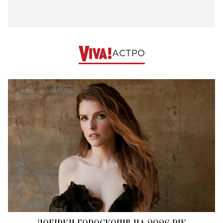
АСТРО