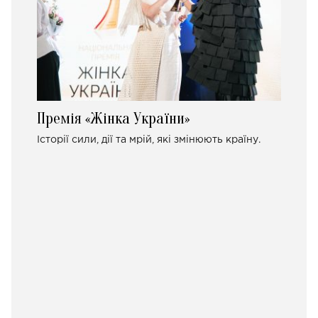
Премія «Жінка України»
Історії сили, дії та мрій, які змінюють країну.