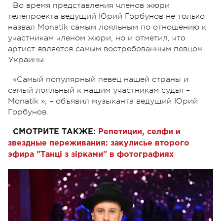
Во время представления членов жюри
телепроекта ведущий Юрий Горбунов не только
назвал Monatik самым лояльным по отношению к
участникам членом жюри, но и отметил, что
артист является самым востребованным певцом
Украины.
«Самый популярный певец нашей страны и
самый лояльный к нашим участникам судья –
Monatik », – объявил музыканта ведущий Юрий
Горбунов.
СМОТРИТЕ ТАКЖЕ:
Репетиции, селфи и
звездные переживания: закулисье второго
эфира "Танці з зірками" в фотографиях