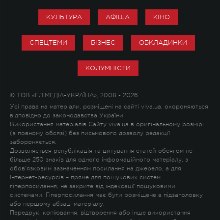
КУЛЬТУРА
АФІША
КІНО
СПЕЦТЕМИ
БІЗНЕС
ОБКЛАДИНКИ
КОЛУМНІСТИ
© ТОВ «ЕДІМЕДІА-УКРАЇНА», 2008 - 2026
Усі права на матеріали, розміщені на сайті viva.ua, охороняються
відповідно до законодавства України.
Використання матеріалів Сайту viva.ua в оригінальному розмірі
(в повному обсязі) без письмового дозволу редакції
забороняється.
Дозволяється републікація та цитування статей обсягом не
більше 250 знаків для одного інформаційного матеріалу, з
обов'язковим зазначенням посилання на джерело, а для
Інтернет-ресурсів – пряме для пошукових систем
гіперпосилання, не закрите від індексації пошуковими
системами. Гіперпосилання має бути розміщене в підзаголовку
або першому абзаці матеріалу.
Передрук, копіювання, відтворення або інше використання