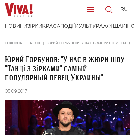
RU
НОВИНИ
ЗІРКИ
КРАСА
ПОДІЇ
КУЛЬТУРА
АФІША
КІНО
ГОЛОВНА
АРХІВ
ЮРИЙ ГОРБУНОВ: "У НАС В ЖЮРИ ШОУ "ТАНЦІ 
Юрий Горбунов: "У нас в жюри шоу
"Танці з зірками" самый
популярный певец Украины"
05.09.2017