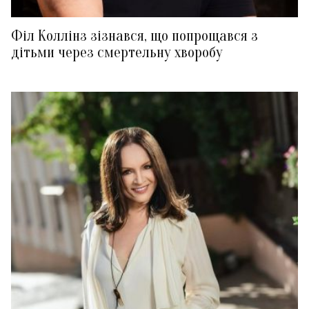
Філ Коллінз зізнався, що попрощався з
дітьми через смертельну хворобу