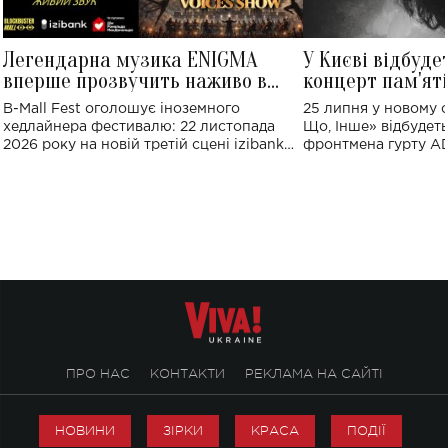
Легендарна музика ENIGMA
У Києві відбуде
вперше прозвучить наживо в
концерт пам'ят
Україні: де відбудеться концерт
Клименка: понад
B-Mall Fest оголошує іноземного
25 липня у новому o
виконають пісн
хедлайнера фестивалю: 22 листопада
Що, Інше» відбудеть
2026 року на новій третій сцені izibank
фронтмена гурту A
stage відбудеться українська прем'єра
Клименка. Це буде 
ENIGMA VOICES' ORIGINAL LIVE SHOW.
вечір, присвячений 
творчість стала си
справжньої любові д
ПРО НАС
КОНТАКТИ
РЕКЛАМА НА САЙТІ
НОВИНИ
ЗІРКИ
КРАСА
ПОДІЇ