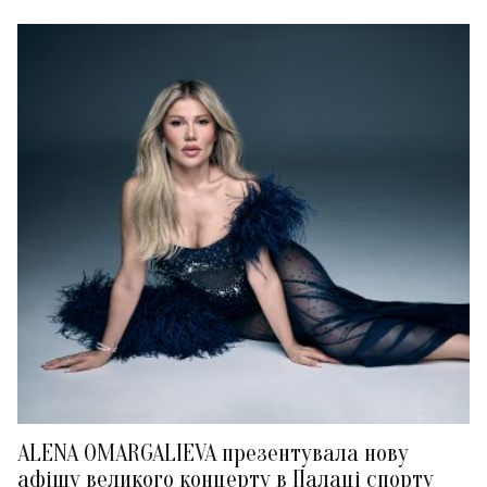
ALENA OMARGALIEVA презентувала нову
афішу великого концерту в Палаці спорту