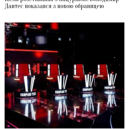
Дантес показався з новою обраницею