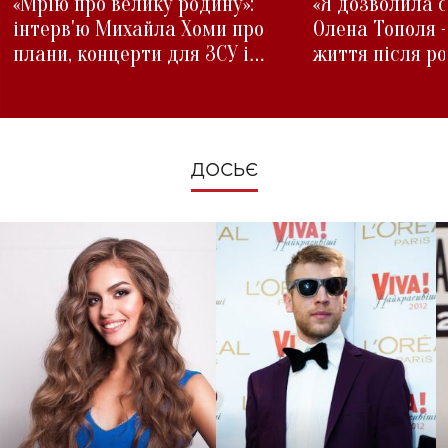
«Мрію про велику родину»:
«Я дозволила с
інтерв'ю Михайла Хоми про
Олена Тополя 
плани, концерти для ЗСУ і
життя після р
зміни під час війни
ДОСЬЄ