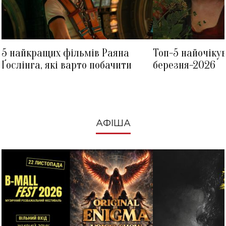
5 найкращих фільмів Раяна
Топ-5 найочіку
Ґослінга, які варто побачити
березня-2026
АФІША