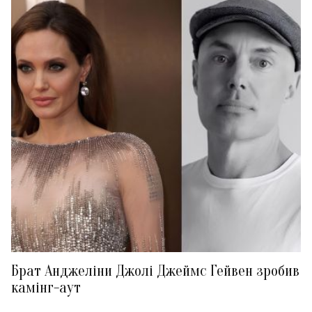
Брат Анджеліни Джолі Джеймс Гейвен зробив
камінг-аут