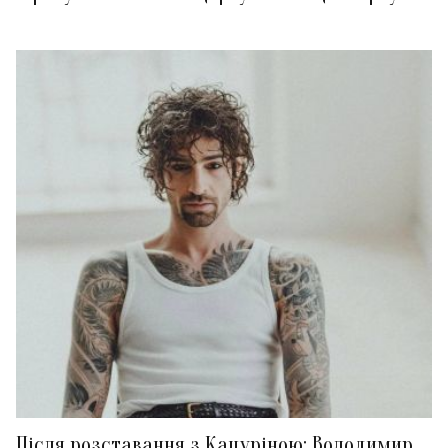
Після розставання з Кацуріною: Володимир