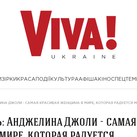
И
ЗІРКИ
КРАСА
ПОДІЇ
КУЛЬТУРА
АФІША
КІНО
СПЕЦТЕМ
ЛИНА ДЖОЛИ - САМАЯ КРАСИВАЯ ЖЕНЩИНА В МИРЕ, КОТОРАЯ РАДУЕТСЯ
ь: Анджелина Джоли - самая
мире, которая радуется