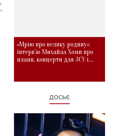
к
и
.
«Мрію про велику родину»:
інтерв'ю Михайла Хоми про
плани, концерти для ЗСУ і
зміни під час війни
ДОСЬЄ