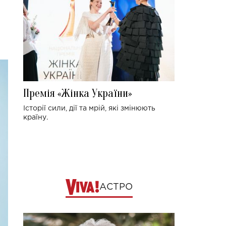
Премія «Жінка України»
Історії сили, дії та мрій, які змінюють
країну.
АСТРО