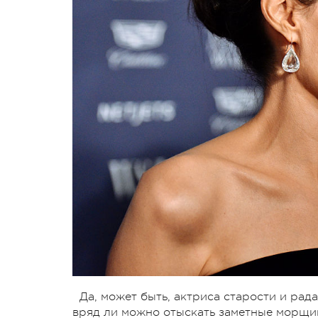
Да, может быть, актриса старости и рада
вряд ли можно отыскать заметные морщи