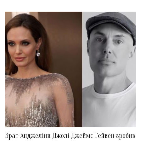
Брат Анджеліни Джолі Джеймс Гейвен зробив