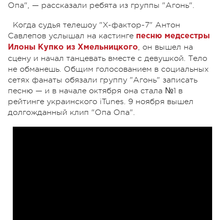
Опа", — рассказали ребята из группы "Агонь".
Когда судья телешоу "X-фактор-7" Антон
Савлепов услышал на кастинге
песню медсестры
, он вышел на
Илоны Купко из Хмельницкого
сцену и начал танцевать вместе с девушкой. Тело
не обманешь. Общим голосованием в социальных
сетях фанаты обязали группу "Агонь" записать
песню — и в начале октября она стала №1 в
рейтинге украинского iTunes. 9 ноября вышел
долгожданный клип "Опа Опа".