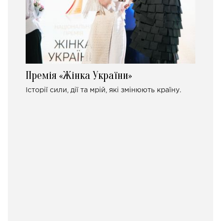
Премія «Жінка України»
Історії сили, дії та мрій, які змінюють країну.