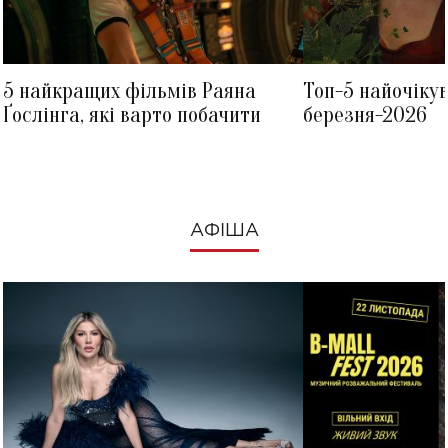
5 найкращих фільмів Раяна
Топ-5 найочіку
Ґослінга, які варто побачити
березня-2026
АФІША