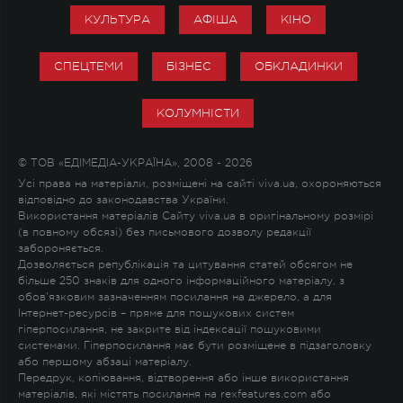
КУЛЬТУРА
АФІША
КІНО
СПЕЦТЕМИ
БІЗНЕС
ОБКЛАДИНКИ
КОЛУМНІСТИ
© ТОВ «ЕДІМЕДІА-УКРАЇНА», 2008 - 2026
Усі права на матеріали, розміщені на сайті viva.ua, охороняються
відповідно до законодавства України.
Використання матеріалів Сайту viva.ua в оригінальному розмірі
(в повному обсязі) без письмового дозволу редакції
забороняється.
Дозволяється републікація та цитування статей обсягом не
більше 250 знаків для одного інформаційного матеріалу, з
обов'язковим зазначенням посилання на джерело, а для
Інтернет-ресурсів – пряме для пошукових систем
гіперпосилання, не закрите від індексації пошуковими
системами. Гіперпосилання має бути розміщене в підзаголовку
або першому абзаці матеріалу.
Передрук, копіювання, відтворення або інше використання
матеріалів, які містять посилання на rexfeatures.com або