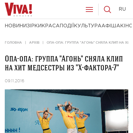
RU
НОВИНИ
ЗІРКИ
КРАСА
ПОДІЇ
КУЛЬТУРА
АФІША
КІНО
ГОЛОВНА
АРХІВ
ОПА-ОПА: ГРУППА "АГОНЬ" СНЯЛА КЛИП НА ХИТ
Опа-опа: группа "Агонь" сняла клип
на хит медсестры из "Х-фактора-7"
09.11.2016