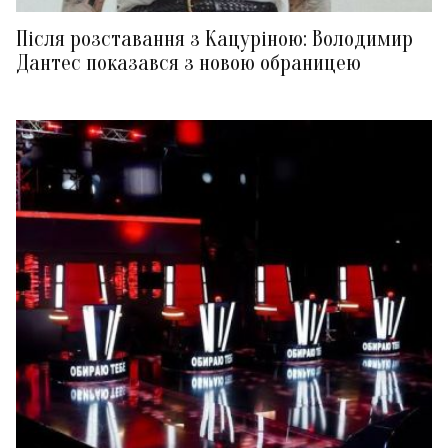
Після розставання з Кацуріною: Володимир
Дантес показався з новою обраницею