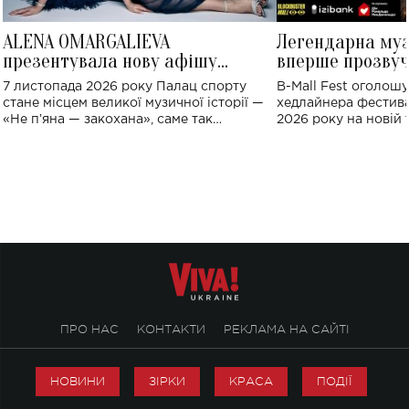
ALENA OMARGALIEVA
Легендарна му
презентувала нову афішу
вперше прозвуч
великого концерту в Палаці
Україні: де від
7 листопада 2026 року Палац спорту
B-Mall Fest оголош
спорту
стане місцем великої музичної історії —
хедлайнера фестива
«Не пʼяна — закохана», саме так
2026 року на новій т
символічно названо майбутній концерт
stage відбудеться у
ALENA OMARGALIEVA.
ENIGMA VOICES' OR
ПРО НАС
КОНТАКТИ
РЕКЛАМА НА САЙТІ
НОВИНИ
ЗІРКИ
КРАСА
ПОДІЇ