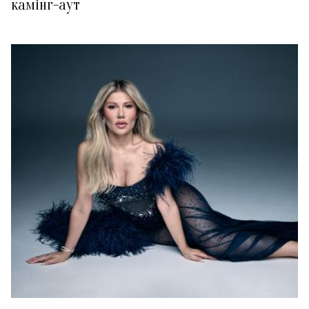
камінг-аут