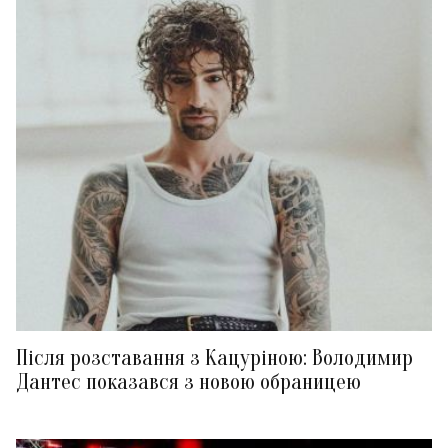
Після розставання з Кацуріною: Володимир
Дантес показався з новою обраницею