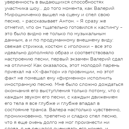
уверенность в выдающихся способностях
участника шоу… до того момента, как Валерий
Мирошниченко вышел на сцену и спел свою
песню, – рассказывает Антон. – Я сразу же
отметил, что он тщательно готовился к кастингу –
это было видно не только по музыкальным
данным, а и по продуманному внешнему виду:
свежая стрижка, костюм с иголочки – все это
идеально дополняло образ и соответствовало
настроению песни, первый экзамен Валерий сдал
на отлично! Как оказалось, этот молодой парень
приехал на «Х-фактор» из провинции, но этот
факт не помешал ему «фирменно» исполнить
иностранную песню. Мне было сложно дождаться
окончания его выступления только потому, что с
каждым звуком его песни, с каждым движением
его тела я все глубже и глубже впадал в
состояние транса. Валера настолько чувственно,
проникновенно, трепетно и сладко спел песню,
что я еще очень долго не мог произнести ни
слова, я не решался оценивать его номер, и