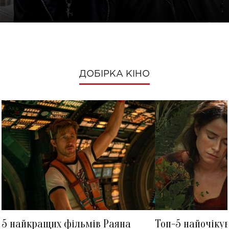
ДОБІРКА КІНО
5 найкращих фільмів Раяна
Топ-5 найочіку