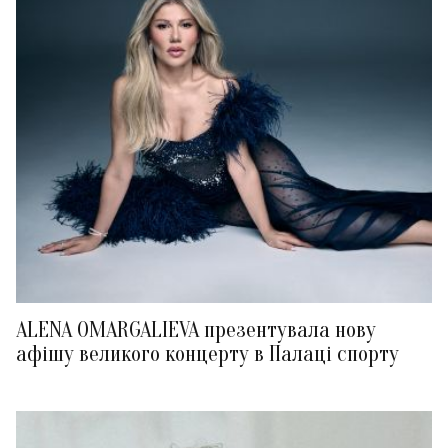
ALENA OMARGALIEVA презентувала нову
афішу великого концерту в Палаці спорту