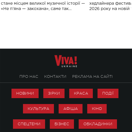
спорту
стане місцем великої музичної історії —
хедлайнера фестива
«Не пʼяна — закохана», саме так
2026 року на новій т
символічно названо майбутній концерт
stage відбудеться у
ALENA OMARGALIEVA.
ENIGMA VOICES' OR
ПРО НАС
КОНТАКТИ
РЕКЛАМА НА САЙТІ
НОВИНИ
ЗІРКИ
КРАСА
ПОДІЇ
КУЛЬТУРА
АФІША
КІНО
СПЕЦТЕМИ
БІЗНЕС
ОБКЛАДИНКИ