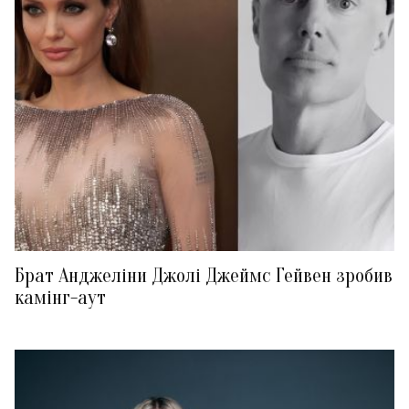
Брат Анджеліни Джолі Джеймс Гейвен зробив
камінг-аут