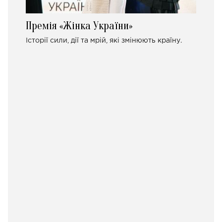
Премія «Жінка України»
Історії сили, дії та мрій, які змінюють країну.