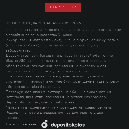
КОЛУМНІСТИ
© ТОВ «ЕДІМЕДІА-УКРАЇНА», 2008 - 2026
Усі права на матеріали, розміщені на сайті viva.ua, охороняються
відповідно до законодавства України.
Використання матеріалів Сайту viva.ua в оригінальному розмірі
(в повному обсязі) без письмового дозволу редакції
забороняється.
Дозволяється републікація та цитування статей обсягом не
більше 250 знаків для одного інформаційного матеріалу, з
обов'язковим зазначенням посилання на джерело, а для
Інтернет-ресурсів – пряме для пошукових систем
гіперпосилання, не закрите від індексації пошуковими
системами. Гіперпосилання має бути розміщене в підзаголовку
або першому абзаці матеріалу.
Передрук, копіювання, відтворення або інше використання
матеріалів, які містять посилання на rexfeatures.com або
depositphotos.com, суворо заборонені.
Матеріали із позначками
!
та
P
розміщені на правах реклами.
Редакція не несе відповідальності за достовірність цієї
інформації.
Стокові фото від: