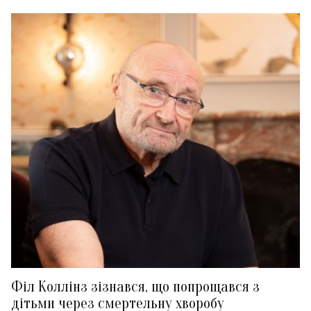
Філ Коллінз зізнався, що попрощався з
дітьми через смертельну хворобу