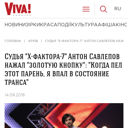
RU
НОВИНИ
ЗІРКИ
КРАСА
ПОДІЇ
КУЛЬТУРА
АФІША
КІНО
ГОЛОВНА
АРХІВ
СУДЬЯ "Х-ФАКТОРА-7" АНТОН САВЛЕПОВ НАЖАЛ 
Судья "Х-фактора-7" Антон Савлепов
нажал "золотую кнопку": "Когда пел
этот парень, я впал в состояние
транса"
14.09.2016