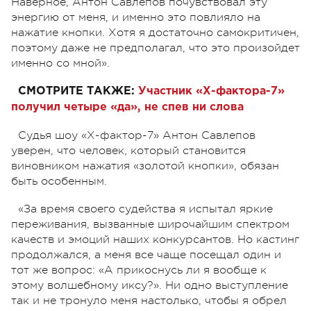
Наверное, Антон Савлепов почувствовал эту
энергию от меня, и именно это повлияло на
нажатие кнопки. Хотя я достаточно самокритичен,
поэтому даже не предполагал, что это произойдет
именно со мной».
СМОТРИТЕ ТАКЖЕ:
Участник «Х-фактора-7»
получил четыре «да», не спев ни слова
Cудья шоу «Х-фактор-7» Антон Савлепов
уверен, что человек, который становится
виновником нажатия «золотой кнопки», обязан
быть особенным.
«За время своего судейства я испытал яркие
переживания, вызванные широчайшим спектром
качеств и эмоций наших конкурсантов. Но кастинг
продолжался, а меня все чаще посещал один и
тот же вопрос: «А прикоснусь ли я вообще к
этому волшебному иксу?». Ни одно выступление
так и не тронуло меня настолько, чтобы я обрел