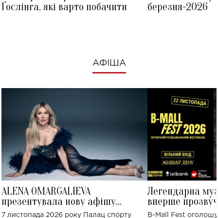
Ґослінга, які варто побачити
березня-2026
АФІША
ALENA OMARGALIEVA
Легендарна му
презентувала нову афішу
вперше прозвуч
великого концерту в Палаці
Україні: де від
7 листопада 2026 року Палац спорту
B-Mall Fest оголош