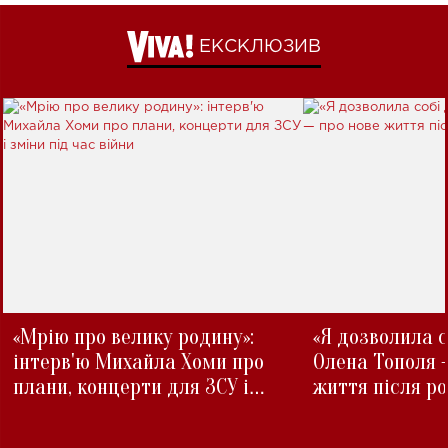
ЕКСКЛЮЗИВ
«Мрію про велику родину»:
«Я дозволила с
інтерв'ю Михайла Хоми про
Олена Тополя 
плани, концерти для ЗСУ і
життя після р
зміни під час війни