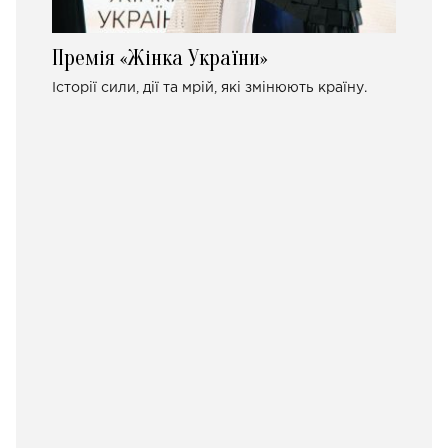
Премія «Жінка України»
Історії сили, дії та мрій, які змінюють країну.