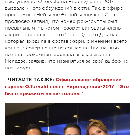
выступления O.Torvald на Евровидении-2017
вызвала много обсуждений в сети. Так, в эфире
программы «Небачене Євробачення» на СТБ
продюсер заявил, что номер рок-группы был
провальным и в «этом позоре» виноваты члены
жюри национального отбора. Однако Джамала,
которая входила в состав жюри, с мнением всего
коллеги совершенно не согласна. Так, на днях
певица прокомментировала высказывания
Меладзе, заявив, что извиняться за свой выбор не
планирует.
ЧИТАЙТЕ ТАКЖЕ:
Официальное обращение
группы O.Torvald после Евровидения-2017: "Это
было прыжком выше головы"