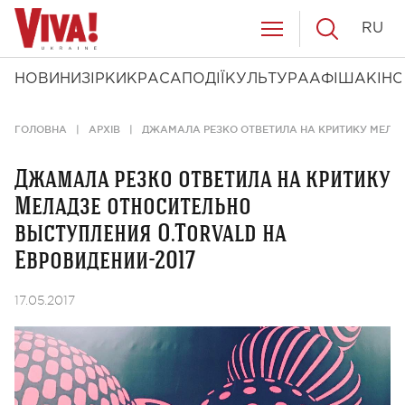
RU
НОВИНИ
ЗІРКИ
КРАСА
ПОДІЇ
КУЛЬТУРА
АФІША
КІНО
ГОЛОВНА
АРХІВ
ДЖАМАЛА РЕЗКО ОТВЕТИЛА НА КРИТИКУ МЕЛАД
Джамала резко ответила на критику
Меладзе относительно
выступления O.Torvald на
Евровидении-2017
17.05.2017