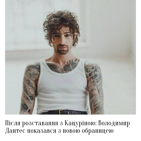
Після розставання з Кацуріною: Володимир
Дантес показався з новою обраницею