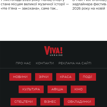
спорту
стане місцем великої музичної історії —
хедлайнера фестива
«Не пʼяна — закохана», саме так
2026 року на новій т
символічно названо майбутній концерт
stage відбудеться у
ALENA OMARGALIEVA.
ENIGMA VOICES' OR
ПРО НАС
КОНТАКТИ
РЕКЛАМА НА САЙТІ
НОВИНИ
ЗІРКИ
КРАСА
ПОДІЇ
КУЛЬТУРА
АФІША
КІНО
СПЕЦТЕМИ
БІЗНЕС
ОБКЛАДИНКИ