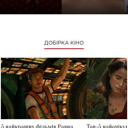
ДОБІРКА КІНО
5 найкращих фільмів Раяна
Топ-5 найочіку