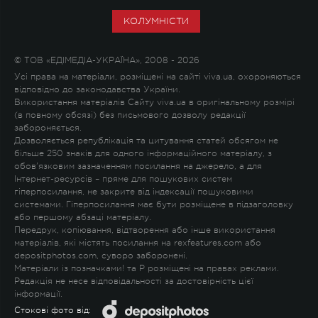
КОЛУМНІСТИ
© ТОВ «ЕДІМЕДІА-УКРАЇНА», 2008 - 2026
Усі права на матеріали, розміщені на сайті viva.ua, охороняються
відповідно до законодавства України.
Використання матеріалів Сайту viva.ua в оригінальному розмірі
(в повному обсязі) без письмового дозволу редакції
забороняється.
Дозволяється републікація та цитування статей обсягом не
більше 250 знаків для одного інформаційного матеріалу, з
обов'язковим зазначенням посилання на джерело, а для
Інтернет-ресурсів – пряме для пошукових систем
гіперпосилання, не закрите від індексації пошуковими
системами. Гіперпосилання має бути розміщене в підзаголовку
або першому абзаці матеріалу.
Передрук, копіювання, відтворення або інше використання
матеріалів, які містять посилання на rexfeatures.com або
depositphotos.com, суворо заборонені.
Матеріали із позначками
!
та
P
розміщені на правах реклами.
Редакція не несе відповідальності за достовірність цієї
інформації.
Стокові фото від: