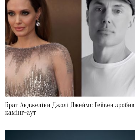
Брат Анджеліни Джолі Джеймс Гейвен зробив
камінг-аут