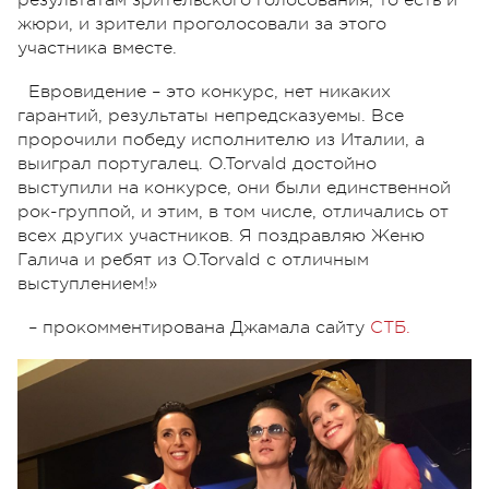
жюри, и зрители проголосовали за этого
участника вместе.
Евровидение – это конкурс, нет никаких
гарантий, результаты непредсказуемы. Все
пророчили победу исполнителю из Италии, а
выиграл португалец. O.Torvald достойно
выступили на конкурсе, они были единственной
рок-группой, и этим, в том числе, отличались от
всех других участников. Я поздравляю Женю
Галича и ребят из O.Torvald с отличным
выступлением!
»
–
прокомментирована Джамала сайту
СТБ.