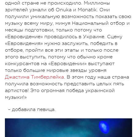
одной стране не происходило. Миллионы
зрителей узнали об Onuka и Monatik. Они
получили уникальную возможность показать свою
музыку всему миру, минуя Национальный отбор и
месяцы подготовки, только потому что
«Евровидение» проводилось в Украине. Сцену
«Евровидения» нужно заслужить, победить в
отборе, пройти все эти этапы и только после
этого выступить, потому что обычно кроме
конкурсантов на «Евровидении» выступают
только большие мировые звезды уровня
Джастина Тимберлейка
. В этом году наша страна
получила возможность представить целых пять
артистов! Это огромная победа украинской
музыки!»
–
добавила певица.