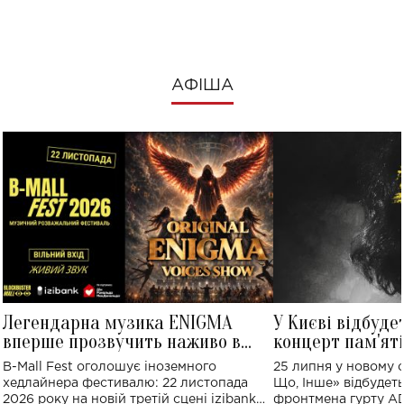
АФІША
Легендарна музика ENIGMA
У Києві відбуде
вперше прозвучить наживо в
концерт пам'ят
Україні: де відбудеться концерт
Клименка: понад
B-Mall Fest оголошує іноземного
25 липня у новому o
виконають пісн
хедлайнера фестивалю: 22 листопада
Що, Інше» відбудеть
2026 року на новій третій сцені izibank
фронтмена гурту A