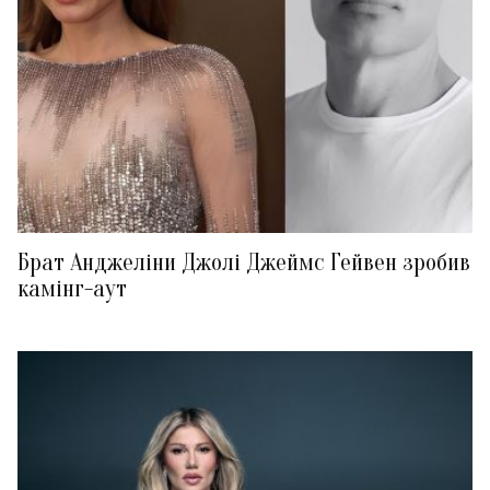
Брат Анджеліни Джолі Джеймс Гейвен зробив
камінг-аут