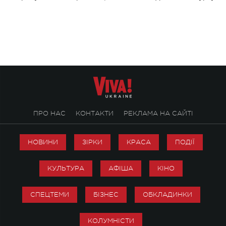
stage відбудеться українська прем'єра
Клименка. Це буде 
ENIGMA VOICES' ORIGINAL LIVE SHOW.
вечір, присвячений 
творчість стала си
справжньої любові д
ПРО НАС
КОНТАКТИ
РЕКЛАМА НА САЙТІ
НОВИНИ
ЗІРКИ
КРАСА
ПОДІЇ
КУЛЬТУРА
АФІША
КІНО
СПЕЦТЕМИ
БІЗНЕС
ОБКЛАДИНКИ
КОЛУМНІСТИ