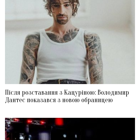
Після розставання з Кацуріною: Володимир
Дантес показався з новою обраницею