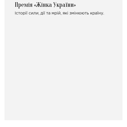
Премія «Жінка України»
Історії сили, дії та мрій, які змінюють країну.