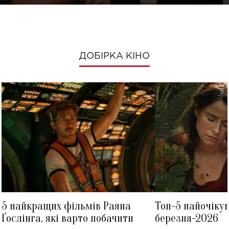
ДОБІРКА КІНО
5 найкращих фільмів Раяна
Топ-5 найочіку
Ґослінга, які варто побачити
березня-2026