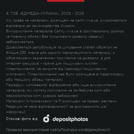
© ТОВ «ЕДІМЕДІА-УКРАЇНА», 2008 - 2026
Усі права на матеріали, розміщені на сайті viva.ua, охороняються
відповідно до законодавства України.
Використання матеріалів Сайту viva.ua в оригінальному розмірі
(в повному обсязі) без письмового дозволу редакції
забороняється.
Дозволяється републікація та цитування статей обсягом не
більше 250 знаків для одного інформаційного матеріалу, з
обов'язковим зазначенням посилання на джерело, а для
Інтернет-ресурсів – пряме для пошукових систем
гіперпосилання, не закрите від індексації пошуковими
системами. Гіперпосилання має бути розміщене в підзаголовку
або першому абзаці матеріалу.
Передрук, копіювання, відтворення або інше використання
матеріалів, які містять посилання на rexfeatures.com або
depositphotos.com, суворо заборонені.
Матеріали із позначками
!
та
P
розміщені на правах реклами.
Редакція не несе відповідальності за достовірність цієї
інформації.
Стокові фото від:
Правила використання сайту
Політика конфіденційності