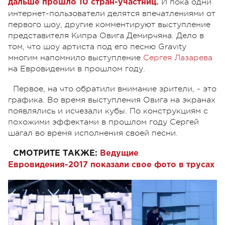
И пока одни
дальше прошло 10 стран-участниц.
интернет-пользователи делятся впечатлениями от
первого шоу, другие комментируют выступление
представителя Кипра Овига Демирчяна. Дело в
том, что шоу артиста под его песню Gravity
многим напомнило выступление
Сергея Лазарева
на Евровидении в прошлом году.
Первое, на что обратили внимание зрители, - это
графика. Во время выступления Овига на экранах
появлялись и исчезали кубы. По конструкциям с
похожими эффектами в прошлом году Сергей
шагал во время исполнения своей песни.
СМОТРИТЕ ТАКЖЕ:
Ведущие
Евровидения-2017 показали свое фото в трусах