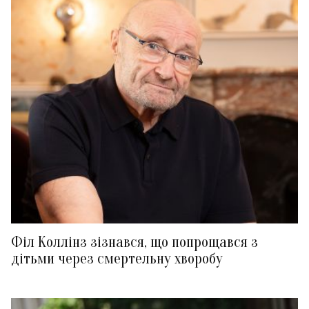
Філ Коллінз зізнався, що попрощався з
дітьми через смертельну хворобу