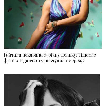
Гайтана показала 9-річну доньку: рідкісне
фото з відпочинку розчулило мережу