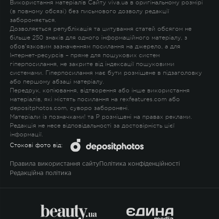
Використання матеріалів Сайту viva.ua в оригінальному розмірі
(в повному обсязі) без письмового дозволу редакції
забороняється.
Дозволяється републікація та цитування статей обсягом не
більше 250 знаків для одного інформаційного матеріалу, з
обов'язковим зазначенням посилання на джерело, а для
Інтернет-ресурсів – пряме для пошукових систем
гіперпосилання, не закрите від індексації пошуковими
системами. Гіперпосилання має бути розміщене в підзаголовку
або першому абзаці матеріалу.
Передрук, копіювання, відтворення або інше використання
матеріалів, які містять посилання на rexfeatures.com або
depositphotos.com, суворо заборонені.
Матеріали із позначками
!
та
P
розміщені на правах реклами.
Редакція не несе відповідальності за достовірність цієї
інформації.
Стокові фото від:
Правила використання сайту
Політика конфіденційності
Редакційна політика