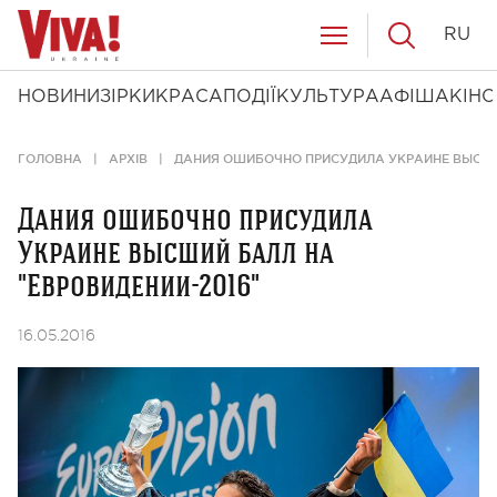
RU
НОВИНИ
ЗІРКИ
КРАСА
ПОДІЇ
КУЛЬТУРА
АФІША
КІНО
ГОЛОВНА
АРХІВ
ДАНИЯ ОШИБОЧНО ПРИСУДИЛА УКРАИНЕ ВЫСШИЙ
Дания ошибочно присудила
Украине высший балл на
"Евровидении-2016"
16.05.2016