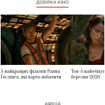
ДОБІРКА КІНО
5 найкращих фільмів Раяна
Топ-5 найочіку
Ґослінга, які варто побачити
березня-2026
АФІША