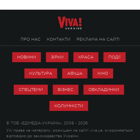
ПРО НАС
КОНТАКТИ
РЕКЛАМА НА САЙТІ
НОВИНИ
ЗІРКИ
КРАСА
ПОДІЇ
КУЛЬТУРА
АФІША
КІНО
СПЕЦТЕМИ
БІЗНЕС
ОБКЛАДИНКИ
КОЛУМНІСТИ
© ТОВ «ЕДІМЕДІА-УКРАЇНА», 2008 - 2026
Усі права на матеріали, розміщені на сайті viva.ua, охороняються
відповідно до законодавства України.