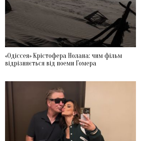
«Одіссея» Крістофера Нолана: чим фільм
відрізняється від поеми Гомера