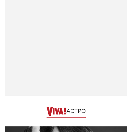
АСТРО