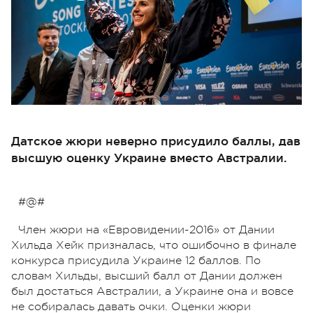
Датское жюри неверно присудило баллы, дав
высшую оценку Украине вместо Австралии.
#@#
Член жюри на «Евровидении-2016» от Дании
Хильда Хейк призналась, что ошибочно в финале
конкурса присудила Украине 12 баллов. По
словам Хильды, высший балл от Дании должен
был достаться Австралии, а Украине она и вовсе
не собиралась давать очки. Оценки жюри