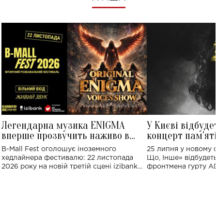
Легендарна музика ENIGMA
У Києві відбуде
вперше прозвучить наживо в
концерт пам'ят
Україні: де відбудеться концерт
Клименка: понад
B-Mall Fest оголошує іноземного
25 липня у новому o
виконають пісн
хедлайнера фестивалю: 22 листопада
Що, Інше» відбудеть
2026 року на новій третій сцені izibank
фронтмена гурту A
stage відбудеться українська прем'єра
Клименка. Це буде 
ENIGMA VOICES' ORIGINAL LIVE SHOW.
вечір, присвячений 
творчість стала си
справжньої любові д