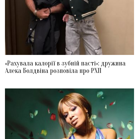
«Рахувала калорії в зубній пасті»: дружина
Алека Болдвіна розповіла про РХП