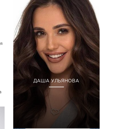
дя
ДАША УЛЬЯНОВА
а