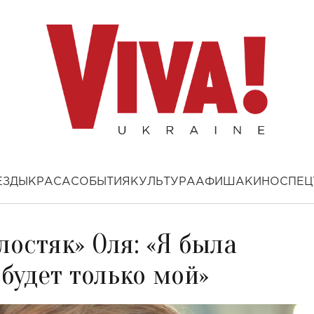
ЕЗДЫ
КРАСА
СОБЫТИЯ
КУЛЬТУРА
АФИША
КИНО
СПЕЦ
остяк» Оля: «Я была
 будет только мой»