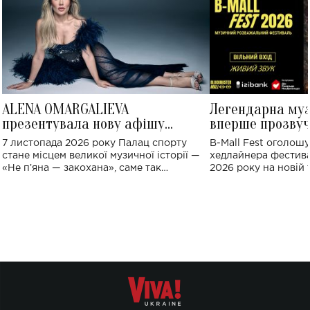
ALENA OMARGALIEVA
Легендарна му
презентувала нову афішу
вперше прозвуч
великого концерту в Палаці
Україні: де від
7 листопада 2026 року Палац спорту
B-Mall Fest оголош
спорту
стане місцем великої музичної історії —
хедлайнера фестива
«Не пʼяна — закохана», саме так
2026 року на новій т
символічно названо майбутній концерт
stage відбудеться у
ALENA OMARGALIEVA.
ENIGMA VOICES' OR