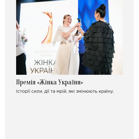
Премія «Жінка України»
Історії сили, дії та мрій, які змінюють країну.