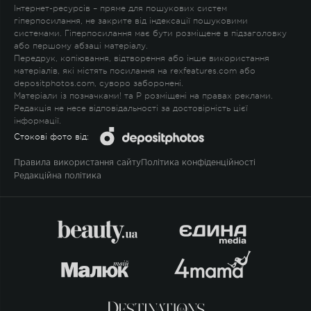
Інтернет-ресурсів – пряме для пошукових систем
гіперпосилання, не закрите від індексації пошуковими
системами. Гіперпосилання має бути розміщене в підзаголовку
або першому абзаці матеріалу.
Передрук, копіювання, відтворення або інше використання
матеріалів, які містять посилання на rexfeatures.com або
depositphotos.com, суворо заборонені.
Матеріали із позначками
!
та
P
розміщені на правах реклами.
Редакція не несе відповідальності за достовірність цієї
інформації.
Стокові фото від:
Правила використання сайту
Політика конфіденційності
Редакційна політика