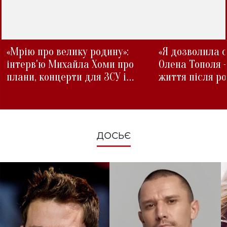
«Мрію про велику родину»:
«Я дозволила с
інтерв'ю Михайла Хоми про
Олена Тополя 
плани, концерти для ЗСУ і
життя після р
зміни під час війни
ДОСЬЄ