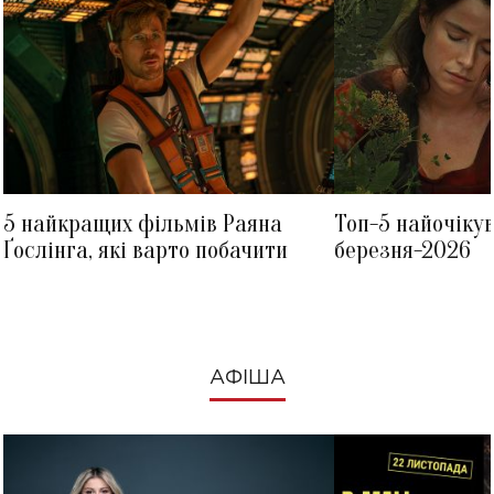
5 найкращих фільмів Раяна
Топ-5 найочіку
Ґослінга, які варто побачити
березня-2026
АФІША