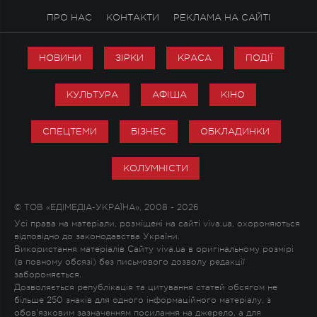
ПРО НАС
КОНТАКТИ
РЕКЛАМА НА САЙТІ
НОВИНИ
ЗІРКИ
КРАСА
ПОДІЇ
КУЛЬТУРА
АФІША
КІНО
СПЕЦТЕМИ
БІЗНЕС
ОБКЛАДИНКИ
КОЛУМНІСТИ
© ТОВ «ЕДІМЕДІА-УКРАЇНА», 2008 - 2026
Усі права на матеріали, розміщені на сайті viva.ua, охороняються
відповідно до законодавства України.
Використання матеріалів Сайту viva.ua в оригінальному розмірі
(в повному обсязі) без письмового дозволу редакції
забороняється.
Дозволяється републікація та цитування статей обсягом не
більше 250 знаків для одного інформаційного матеріалу, з
обов'язковим зазначенням посилання на джерело, а для