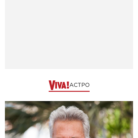
АСТРО