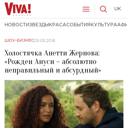
UK
НОВОСТИ
ЗВЕЗДЫ
КРАСА
СОБЫТИЯ
КУЛЬТУРА
АФ
05.05.2018
ШОУ-БИЗНЕС
Холостячка Анетти Жернова:
«Рожден Ануси – абсолютно
неправильный и абсурдный»