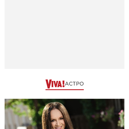
АСТРО