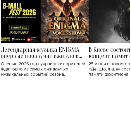
Легендарная музыка ENIGMA
В Киеве состои
впервые прозвучит вживую в
концерт памят
Украине: где состоится концерт
Клименко: более
Осенью 2026 года украинских зрителей
25 июля в новом op
исполнят песн
ждет одно из самых ожидаемых
«Де, Що, Інше» сос
музыкальных событий сезона.
памяти фронтмена
Михаила Клименко. 
особенный музыкал
посвященный артист
стало символом ис
настоящей любви.