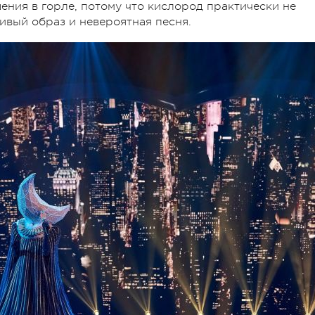
ния в горле, потому что кислород практически не
сивый образ и невероятная песня.