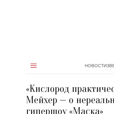
НОВОСТИ
ЗВ
«Кислород практичес
Мейхер — о нереаль
гипершоу «Маска»