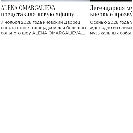
ALENA OMARGALIEVA
Легендарная м
представила новую афишу
впервые прозву
большого концерта во Дворце
Украине: где со
7 ноября 2026 года киевский Дворец
Осенью 2026 года у
спорта
спорта станет площадкой для большого
ждет одно из самы
сольного шоу ALENA OMARGALIEVA.
музыкальных событ
Концерт получил символичное название
«Не пьяная — влюбленная».