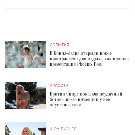
СОБЫТИЯ
В Конча-Заспе открыли новое
пространство для отдыха: как прошла
презентация Phoenix Pool
КРАСОТА
Бритни Спирс показала неудачный
ботокс: из-за инъекции у нее
опустился глаз
ШОУ-БИЗНЕС