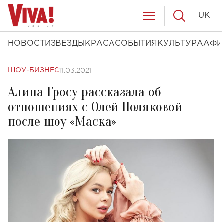
UK
НОВОСТИ
ЗВЕЗДЫ
КРАСА
СОБЫТИЯ
КУЛЬТУРА
АФ
11.03.2021
ШОУ-БИЗНЕС
Алина Гросу рассказала об
отношениях с Олей Поляковой
после шоу «Маска»