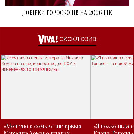
ДОБІРКИ ГОРОСКОПІВ НА 2026 РІК
ЭКСКЛЮЗИВ
«Мечтаю о семье»: интервью
«Я позволила 
Михаила Хомы о планах,
Елена Тополя 