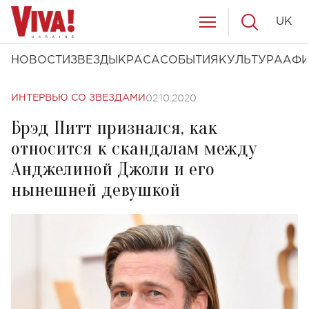
UK
НОВОСТИ
ЗВЕЗДЫ
КРАСА
СОБЫТИЯ
КУЛЬТУРА
АФ
02.10.2020
ИНТЕРВЬЮ СО ЗВЕЗДАМИ
Брэд Питт признался, как
относится к скандалам между
Анджелиной Джоли и его
нынешней девушкой