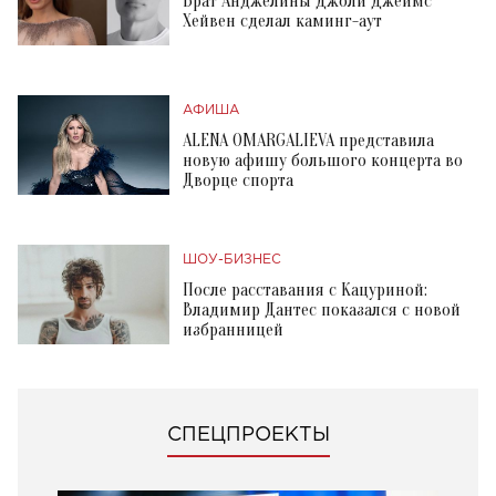
Брат Анджелины Джоли Джеймс
Хейвен сделал каминг-аут
АФИША
ALENA OMARGALIEVA представила
новую афишу большого концерта во
Дворце спорта
ШОУ-БИЗНЕС
После расставания с Кацуриной:
Владимир Дантес показался с новой
избранницей
СПЕЦПРОЕКТЫ