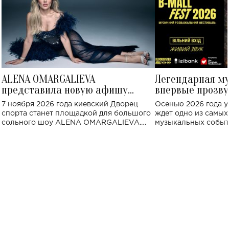
ALENA OMARGALIEVA
Легендарная м
представила новую афишу
впервые прозву
большого концерта во Дворце
Украине: где со
7 ноября 2026 года киевский Дворец
Осенью 2026 года у
спорта
спорта станет площадкой для большого
ждет одно из самы
сольного шоу ALENA OMARGALIEVA.
музыкальных событ
Концерт получил символичное название
«Не пьяная — влюбленная».