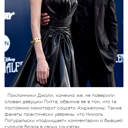
Поклонники Джоли, конечно же, не поверили
словам девушки Питта, обвинив ее в том, что та
постоянно мониторит соцсети Анджелины. Также
фанаты практически уверены, что Николь
Потуральски «подчищает» комментарии о бывшей
супруге Брэда в своих соцсетях.