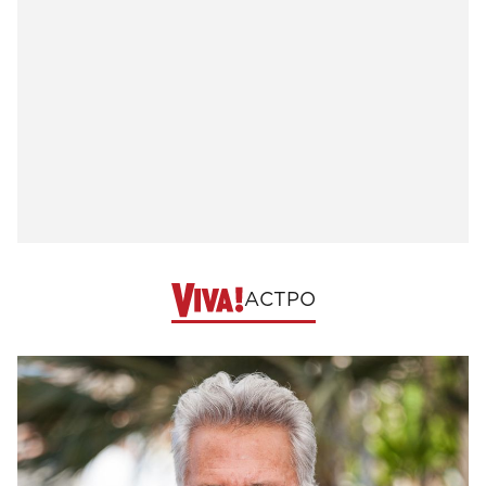
АСТРО