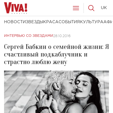
UK
НОВОСТИ
ЗВЕЗДЫ
КРАСА
СОБЫТИЯ
КУЛЬТУРА
АФ
28.10.2016
ИНТЕРВЬЮ СО ЗВЕЗДАМИ
Сергей Бабкин о семейной жизни: Я
счастливый подкаблучник и
страстно люблю жену