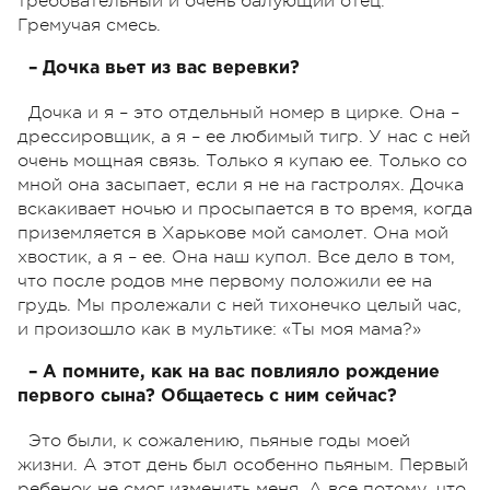
требовательный и очень балующий отец.
Гремучая смесь.
– Дочка вьет из вас веревки?
Дочка и я – это отдельный номер в цирке. Она –
дрессировщик, а я – ее любимый тигр. У нас с ней
очень мощная связь. Только я купаю ее. Только со
мной она засыпает, если я не на гастролях. Дочка
вскакивает ночью и просыпается в то время, когда
приземляется в Харькове мой самолет. Она мой
хвостик, а я – ее. Она наш купол. Все дело в том,
что после родов мне первому положили ее на
грудь. Мы пролежали с ней тихонечко целый час,
и произошло как в мультике: «Ты моя мама?»
– А помните, как на вас повлияло рождение
первого сына? Общаетесь с ним сейчас?
Это были, к сожалению, пьяные годы моей
жизни. А этот день был особенно пьяным. Первый
ребенок не смог изменить меня. А все потому, что