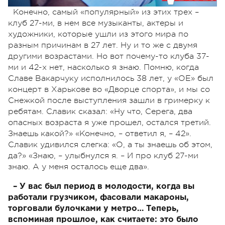
Конечно, самый «популярный» из этих трех –
клуб 27-ми, в нем все музыканты, актеры и
художники, которые ушли из этого мира по
разным причинам в 27 лет. Ну и то же с двумя
другими возрастами. Но вот почему-то клуба 37-
ми и 42-х нет, насколько я знаю. Помню, когда
Славе Вакарчуку исполнилось 38 лет, у «ОЕ» был
концерт в Харькове во «Дворце спорта», и мы со
Снежкой после выступления зашли в гримерку к
ребятам. Славик сказал: «Ну что, Серега, два
опасных возраста я уже прошел, остался третий.
Знаешь какой?» «Конечно, – ответил я, – 42».
Славик удивился слегка: «О, а ты знаешь об этом,
да?» «Знаю, – улыбнулся я. – И про клуб 27-ми
знаю. А у меня осталось еще два».
– У вас был период в молодости, когда вы
работали грузчиком, фасовали макароны,
торговали булочками у метро… Теперь,
вспоминая прошлое, как считаете: это было