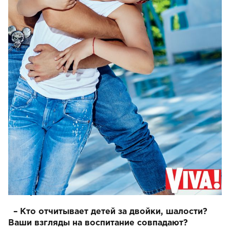
– Снежана, признайтесь, Сергей помогает вам
в воспитании детей?
Иногда у меня такое ощущение, что это Сережа
воспитывает, а я ему иногда помогаю. Порой мне
кажется, что я только готовлю и мою посуду, а все
остальное делает он. Няни у нас нет. Когда мы на
выезде, детки у бабушек. Родители и прабабушка
Галя у нас золотые. Они нам очень помогают.
– Кто отчитывает детей за двойки, шалости?
Ваши взгляды на воспитание совпадают?