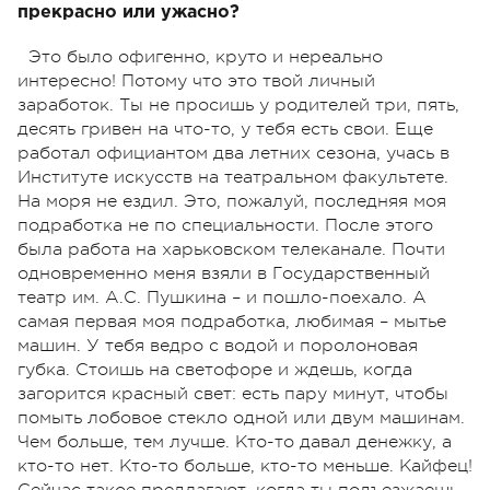
прекрасно или ужасно?
Это было офигенно, круто и нереально
интересно! Потому что это твой личный
заработок. Ты не просишь у родителей три, пять,
десять гривен на что-то, у тебя есть свои. Еще
работал официантом два летних сезона, учась в
Институте искусств на театральном факультете.
На моря не ездил. Это, пожалуй, последняя моя
подработка не по специальности. После этого
была работа на харьковском телеканале. Почти
одновременно меня взяли в Государственный
театр им. А.С. Пушкина – и пошло-поехало. А
самая первая моя подработка, любимая – мытье
машин. У тебя ведро с водой и поролоновая
губка. Стоишь на светофоре и ждешь, когда
загорится красный свет: есть пару минут, чтобы
помыть лобовое стекло одной или двум машинам.
Чем больше, тем лучше. Кто-то давал денежку, а
кто-то нет. Кто-то больше, кто-то меньше. Кайфец!
Сейчас такое предлагают, когда ты подъезжаешь