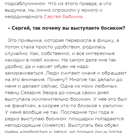
подкаблучником. Что из этого правда, а что
выдумка, мы лично спросили у яркого и
неординарного
Сергея Бабкина
.
– Сергей, так почему вы выступаете босиком?
Это привычка, которая переросла в фишку, а
потом стала просто удобством, родилась
случайно. Как, собственно, и все интересные
находки в моей жизни. На самом деле мне так
удобно, да и насчет обуви не надо
заморачиваться. Люди считают иначе и обращают
на это внимание. Почему? Многие так делали до
меня и делают сейчас. Одна из моих любимых
певиц Сезария Эвора до конца своих дней
выступала исключительно босиком. У нее это был
не фанатизм, а скорее что-то близкое к религии.
У меня вообще не так. Последние три года я
редко выступаю босиком: площадки попадаются
неподходящие (смеется). Выступать без обуви
очень комфортно и легко, но только лишь тогда,