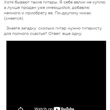
Хотя бывают такие гитары. Я себе велик не куплю,
а лучше продам уже имеющийся, добавлю
немного и приобрету ее. По-другому никак
(смеется).
Знаете загадку: сколько гитар нужно гитаристу
для полного счастья? Ответ: еще одну.