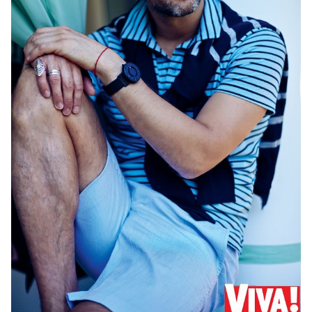
– В одном из интервью вы сказали, что 37 лет –
переломная цифра. Почему? Вам сейчас как раз
37.
Есть такое поверье. Оно существует, на мой
взгляд, только в творческих кругах. У музыканта,
поэта, художника, актера есть три злополучных
возраста: 27, 37 лет и 42 года.