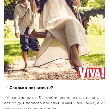
– Расскажите, как познакомились с женой?
Это очень интересная, долгая и волшебная
история. Думаю, что этому можно посвятить
отдельный разговор. Но в нашем случае я опишу
кратко. Она пришла в «Театр 19» в 2007 году. И
когда труппа встречалась, знакомилась с новой
актрисой, я прибежал самый последний. Увидел
ее и все...
– Сколько лет вместе?
У нас три даты. 3 декабря исполняется девять
лет со дня первого поцелуя, 11 мая – венчание, а 27
марта – штамп в паспорте.