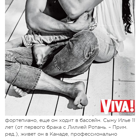
– Сережа, расскажите о детях , что им
интересно.
Дочь зовут Веселина, ей шесть лет, ходит в
детский сад. Занимается пока только танцами и
вокалом. Сыну Артуру девять, учится он в
четвертом классе специальной музыкальной
школы-интерната (класс хоровое
дирижирование), основной инструмент –
фортепиано, еще он ходит в бассейн. Сыну Илье 11
лет (от первого брака с Лилией Ротань. – Прим.
ред.), живет он в Канаде, профессионально