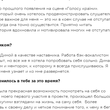
 прошлого появления на сцене «Голосу країни».
торый очень хотелось продемонстрировать слушател
ое важное для меня — это ни в коем случае не отступа
тогда она точно осуществится. Приятно читать
стория вдохновила и мотивировала многих не отступат
иком?
 Димой в качестве наставника. Работа бэк-вокалистом 
, но все же я хотела попробовать себя сольно. Дима
м и ментором, к которому я всегда прислушиваюсь. Я
 меня узнает и ко мне развернется.
енилось в тебе за это время?
была прекрасная возможность посмотреть на себя со
ле моего первого участия в проекте, произошел большо
ругими взглядами на жизнь, на саму себя. Более
 к своему делу и четкое понимание того, к чему я бег