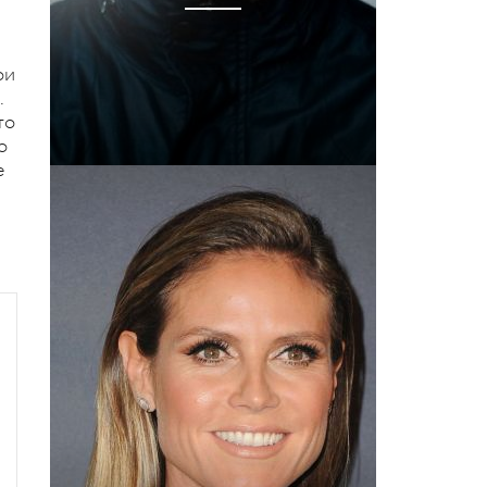
ои
.
то
о
е