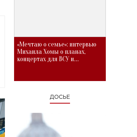
«Мечтаю о семье»: интервью
Михаила Хомы о планах,
концертах для ВСУ и
изменениях во время войны
ДОСЬЕ