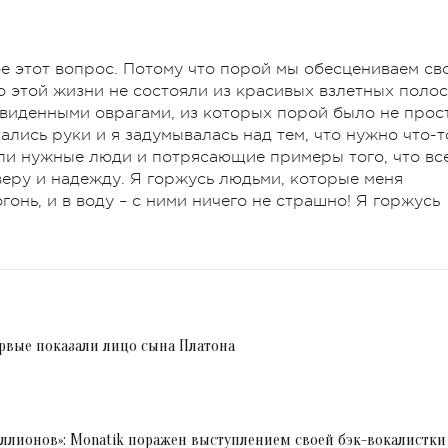
бе этот вопрос. Потому что порой мы обесцениваем св
 этой жизни не состояли из красивых взлетных полос
двиденными оврагами, из которых порой было не прос
ались руки и я задумывалась над тем, что нужно что-т
ыли нужные люди и потрясающие примеры того, что вс
 веру и надежду. Я горжусь людьми, которые меня
онь, и в воду – с ними ничего не страшно! Я горжусь
ервые показали лицо сына Платона
иллионов»: Monatik поражен выступлением своей бэк-вокалистки