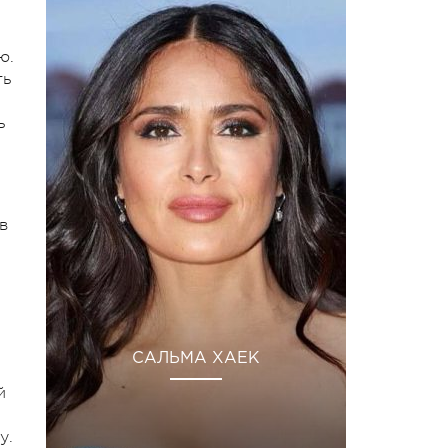
ю.
ть
ь
в
САЛЬМА ХАЕК
й
у.