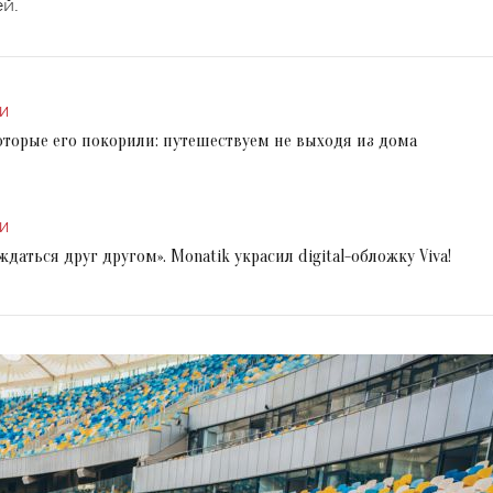
й.
И
которые его покорили: путешествуем не выходя из дома
И
даться друг другом». Monatik украсил digital-обложку Viva!