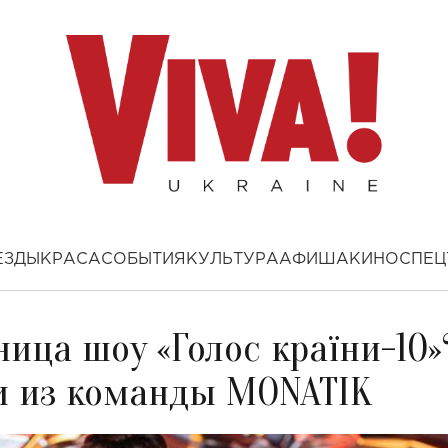
ЕЗДЫ
КРАСА
СОБЫТИЯ
КУЛЬТУРА
АФИША
КИНО
СПЕЦ
ица шоу «Голос країни-10»
и из команды MONATIK