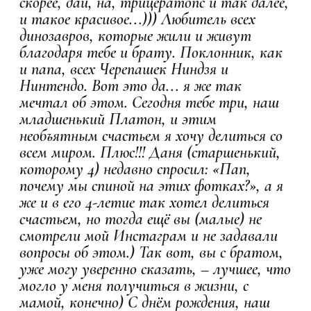
скорее, дай, на, трицератопс и так далее,
и такое красивое...))) Любитель всех
динозавров, которые жили и живут
благодаря тебе и брату. Поклонник, как
и папа, всех Черепашек Ниндзя и
Нинтендо. Вот это да... я же так
мечтал об этом. Сегодня тебе три, наш
младшенький Платон, и этим
необъятным счастьем я хочу делиться со
всем миром. Плюс!!! Даня (старшенький,
которому 4) недавно спросил: «Пап,
почему мы спиной на этих фотках?», а я
же и в его 4-летие так хотел делиться
счастьем, но тогда ещё вы (малые) не
смотрели мой Инстаграм и не задавали
вопросы об этом.) Так вот, вы с братом,
уже могу уверенно сказать, – лучшее, что
могло у меня получиться в жизни, с
мамой, конечно) С днём рождения, наш