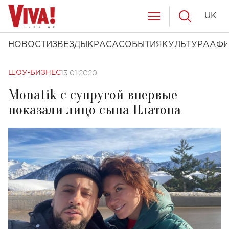
UK
НОВОСТИ
ЗВЕЗДЫ
КРАСА
СОБЫТИЯ
КУЛЬТУРА
АФ
13.01.2020
ШОУ-БИЗНЕС
Monatik с супругой впервые
показали лицо сына Платона