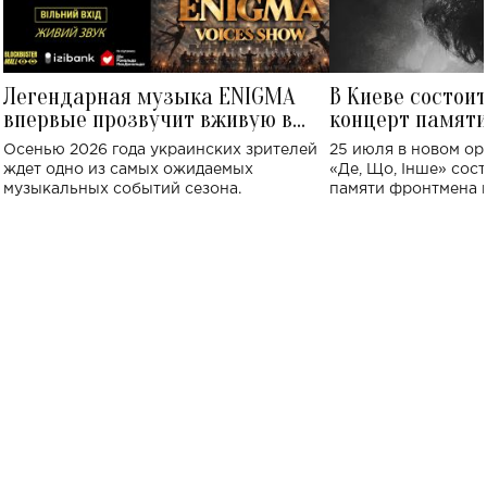
Легендарная музыка ENIGMA
В Киеве состои
впервые прозвучит вживую в
концерт памят
Украине: где состоится концерт
Клименко: более
Осенью 2026 года украинских зрителей
25 июля в новом op
исполнят песн
ждет одно из самых ожидаемых
«Де, Що, Інше» сос
музыкальных событий сезона.
памяти фронтмена
Михаила Клименко. 
особенный музыкал
посвященный артист
стало символом ис
настоящей любви.