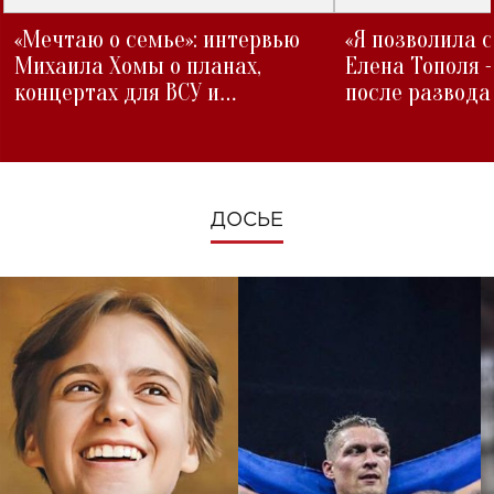
«Мечтаю о семье»: интервью
«Я позволила 
Михаила Хомы о планах,
Елена Тополя 
концертах для ВСУ и
после развода
изменениях во время войны
ДОСЬЕ