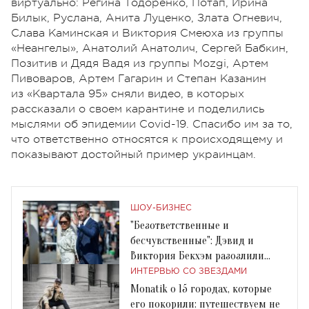
виртуально: Регина Тодоренко, Потап, Ирина
Билык, Руслана, Анита Луценко, Злата Огневич,
Слава Каминская и Виктория Смеюха из группы
«Неангелы», Анатолий Анатолич, Сергей Бабкин,
Позитив и Дядя Вадя из группы Mozgi, Артем
Пивоваров, Артем Гагарин и
Степан Казанин
из
«Квартала 95»
сняли видео, в которых
рассказали о своем карантине и поделились
мыслями об эпидемии Covid-19. Спасибо им за то,
что ответственно относятся к происходящему и
показывают достойный пример украинцам.
ШОУ-БИЗНЕС
"Безответственные и
бесчувственные": Дэвид и
Виктория Бекхэм разозлили
британцев
ИНТЕРВЬЮ СО ЗВЕЗДАМИ
Monatik о 15 городах, которые
его покорили: путешествуем не