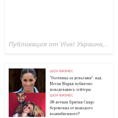
Публикация от Viva! Украина, сайт Viva.ua (@viva_ukraine_magazine)
ШОУ-БИЗНЕС
"Охотница за деньгами": над
Меган Маркл публично
поиздевались хейтеры
ШОУ-БИЗНЕС
38-летняя Бритни Спирс
беременна от молодого
возлюбленного?