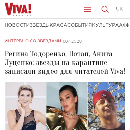
UK
НОВОСТИ
ЗВЕЗДЫ
КРАСА
СОБЫТИЯ
КУЛЬТУРА
АФ
11.04.2020
ИНТЕРВЬЮ СО ЗВЕЗДАМИ
Регина Тодоренко, Потап, Анита
Луценко: звезды на карантине
записали видео для читателей Viva!