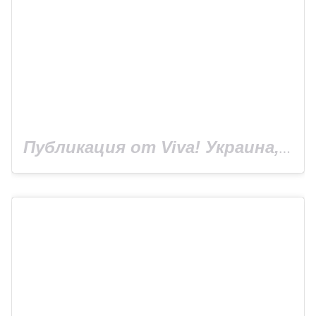
Публикация от Viva! Украина, сайт Viva.ua (@viva_ukraine_magazine)