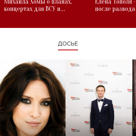
Михаила Хомы о планах,
Елена Тополя 
концертах для ВСУ и
после развода
изменениях во время войны
ДОСЬЕ