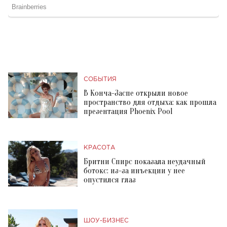
СОБЫТИЯ
В Конча-Заспе открыли новое
пространство для отдыха: как прошла
презентация Phoenix Pool
КРАСОТА
Бритни Спирс показала неудачный
ботокс: из-за инъекции у нее
опустился глаз
ШОУ-БИЗНЕС