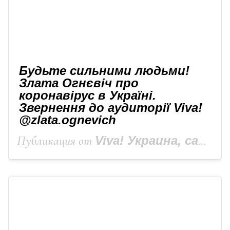
Будьте сильними людьми!
Злата Огнєвіч про
коронавірус в Україні.
Звернення до аудиторії Viva!
@zlata.ognevich
Публикация от
Viva! Украина, сайт Viva.ua