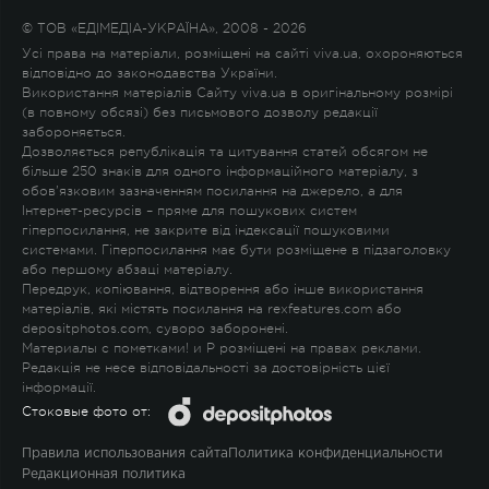
© ТОВ «ЕДІМЕДІА-УКРАЇНА», 2008 - 2026
Усі права на матеріали, розміщені на сайті viva.ua, охороняються
відповідно до законодавства України.
Використання матеріалів Сайту viva.ua в оригінальному розмірі
(в повному обсязі) без письмового дозволу редакції
забороняється.
Дозволяється републікація та цитування статей обсягом не
більше 250 знаків для одного інформаційного матеріалу, з
обов'язковим зазначенням посилання на джерело, а для
Інтернет-ресурсів – пряме для пошукових систем
гіперпосилання, не закрите від індексації пошуковими
системами. Гіперпосилання має бути розміщене в підзаголовку
або першому абзаці матеріалу.
Передрук, копіювання, відтворення або інше використання
матеріалів, які містять посилання на rexfeatures.com або
depositphotos.com, суворо заборонені.
Материалы с пометками
!
и
P
розміщені на правах реклами.
Редакція не несе відповідальності за достовірність цієї
інформації.
Стоковые фото от:
Правила использования сайта
Политика конфиденциальности
Редакционная политика