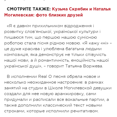
СМОТРИТЕ ТАКЖЕ:
Кузьма Скрябин и Наталья
Могилевская: фото близких друзей
«Я є давнім прихильником відродження і
розвитку слов’янської, української культури і
пишаюся тим, що першою нашою сумісною
роботою стала пісня рідною мовою. «Я кажу «ні» –
це дуже красива і улюблена багатьма людьми
композиція, яка демонструє не тільки співучість
нашої мови, а й романтичність, емоційність нашої
української душі», – говорит Татьяна Воржева.
В исполнении Real O песня обрела новое и
несколько неожиданное настроение: в рамках
занятий на студии в Школе Могилевской девушки
создали для нее новую аранжировку, сами
придумали и расписали все вокальные партии, а
также дополнили классический текст новыми
строками, которые исполнили речитативом.