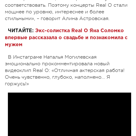
соответствовать. Поэтому концерты Real O стали
мощнее по уровню, интереснее и более
стильными», – говорит Алина Астровская.
ЧИТАЙТЕ:
Экс-солистка Real O Яна Соломко
впервые рассказала о свадьбе и познакомила с
мужем
В Инстаграме Наталья Могилевская
эмоционально прокомментировала новый
видеоклип Real O: «Отличная актерская работа!
Очень чувственно, глубоко, наполнено... Я
горжусь!»