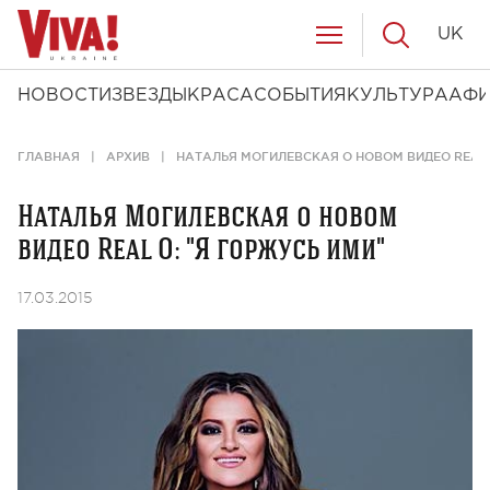
UK
НОВОСТИ
ЗВЕЗДЫ
КРАСА
СОБЫТИЯ
КУЛЬТУРА
АФ
ГЛАВНАЯ
АРХИВ
НАТАЛЬЯ МОГИЛЕВСКАЯ О НОВОМ ВИДЕО REAL 
Наталья Могилевская о новом
видео Real O: "Я горжусь ими"
17.03.2015