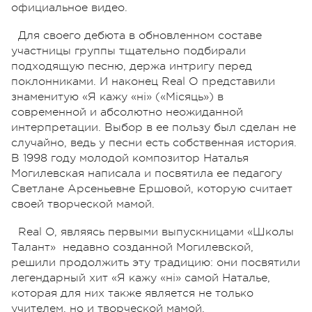
официальное видео.
Для своего дебюта в обновленном составе
участницы группы тщательно подбирали
подходящую песню, держа интригу перед
поклонниками. И наконец Real O представили
знаменитую «Я кажу «нi» («Місяць») в
современной и абсолютно неожиданной
интерпретации. Выбор в ее пользу был сделан не
случайно, ведь у песни есть собственная история.
В 1998 году молодой композитор Наталья
Могилевская написала и посвятила ее педагогу
Светлане Арсеньевне Ершовой, которую считает
своей творческой мамой.
Real O, являясь первыми выпускницами «Школы
Талант» недавно созданной Могилевской,
решили продолжить эту традицию: они посвятили
легендарный хит «Я кажу «нi» самой Наталье,
которая для них также является не только
учителем, но и творческой мамой.