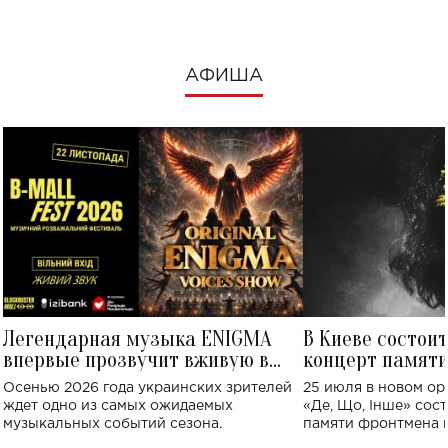
АФИША
Легендарная музыка ENIGMA
В Киеве состои
впервые прозвучит вживую в
концерт памят
Украине: где состоится концерт
Клименко: более
Осенью 2026 года украинских зрителей
25 июля в новом op
исполнят песн
ждет одно из самых ожидаемых
«Де, Що, Інше» сос
музыкальных событий сезона.
памяти фронтмена
Михаила Клименко. 