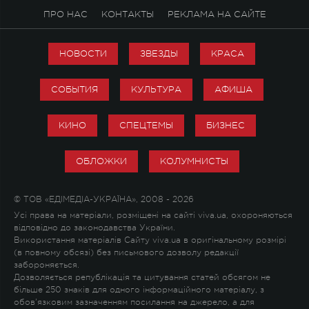
ПРО НАС
КОНТАКТЫ
РЕКЛАМА НА САЙТЕ
НОВОСТИ
ЗВЕЗДЫ
КРАСА
СОБЫТИЯ
КУЛЬТУРА
АФИША
КИНО
СПЕЦТЕМЫ
БИЗНЕС
ОБЛОЖКИ
КОЛУМНИСТЫ
© ТОВ «ЕДІМЕДІА-УКРАЇНА», 2008 - 2026
Усі права на матеріали, розміщені на сайті viva.ua, охороняються
відповідно до законодавства України.
Використання матеріалів Сайту viva.ua в оригінальному розмірі
(в повному обсязі) без письмового дозволу редакції
забороняється.
Дозволяється републікація та цитування статей обсягом не
більше 250 знаків для одного інформаційного матеріалу, з
обов'язковим зазначенням посилання на джерело, а для