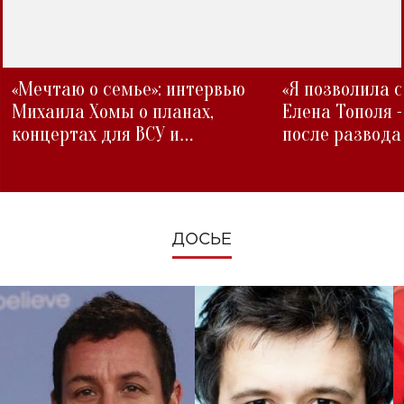
«Мечтаю о семье»: интервью
«Я позволила 
Михаила Хомы о планах,
Елена Тополя 
концертах для ВСУ и
после развода
изменениях во время войны
ДОСЬЕ