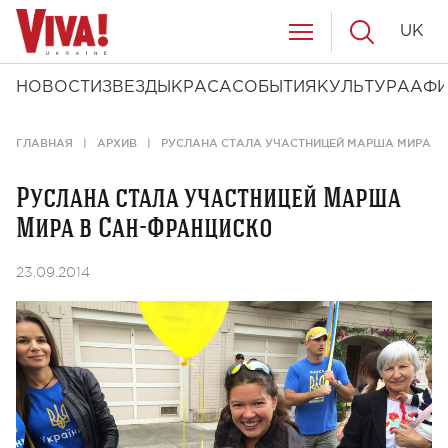
UK
НОВОСТИ
ЗВЕЗДЫ
КРАСА
СОБЫТИЯ
КУЛЬТУРА
АФ
ГЛАВНАЯ
АРХИВ
РУСЛАНА СТАЛА УЧАСТНИЦЕЙ МАРША МИРА В
Руслана стала участницей Марша
Мира в Сан-Франциско
23.09.2014