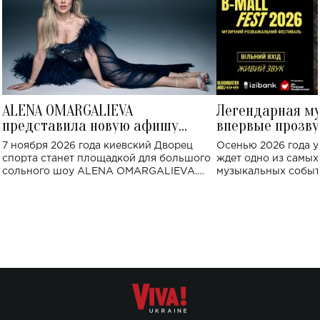
ALENA OMARGALIEVA
Легендарная м
представила новую афишу
впервые прозву
большого концерта во Дворце
Украине: где со
7 ноября 2026 года киевский Дворец
Осенью 2026 года у
спорта
спорта станет площадкой для большого
ждет одно из самы
сольного шоу ALENA OMARGALIEVA.
музыкальных событ
Концерт получил символичное название
«Не пьяная — влюбленная».