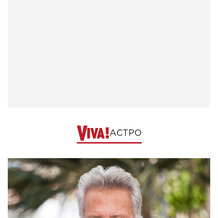
АСТРО