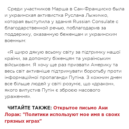
Среди участников Марша в Сан-Франциско была
и украинская активистка Руслана Лыжичко,
которая выступила у здания Russian Consulate с
благодарственной речью, поблагодарив за
поддержку, оказанную беженцам и украинским
военным:
«Я щиро дякую всьому світу за підтримку нашої
країни, за допомогу біженцям та українським
військовим. Я хочу ще раз призвати Америку та
весь світ активніше підтримувати боротьбу проти
інформаційної пропаганди Путіна. З кожним днем
все більше людей у світі розуміє, що «дракон»,
якого випустив Путін є зброєю масового
ураження».
ЧИТАЙТЕ ТАКЖЕ:
Открытое письмо Ани
Лорак: "Политики используют мое имя в своих
грязных играх"