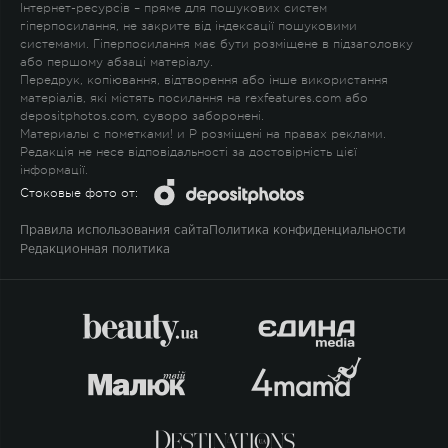
Інтернет-ресурсів – пряме для пошукових систем
гіперпосилання, не закрите від індексації пошуковими
системами. Гіперпосилання має бути розміщене в підзаголовку
або першому абзаці матеріалу.
Передрук, копіювання, відтворення або інше використання
матеріалів, які містять посилання на rexfeatures.com або
depositphotos.com, суворо заборонені.
Материалы с пометками
!
и
P
розміщені на правах реклами.
Редакція не несе відповідальності за достовірність цієї
інформації.
Стоковые фото от:
Правила использования сайта
Политика конфиденциальности
Редакционная политика