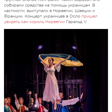
собирали средства на помощь украинцам. В
частности, выступали в Норвегии, Швеции и
Франции. Концерт украинцев в Осло
пришел
увидеть сам король Норвегии
Гаральд V.