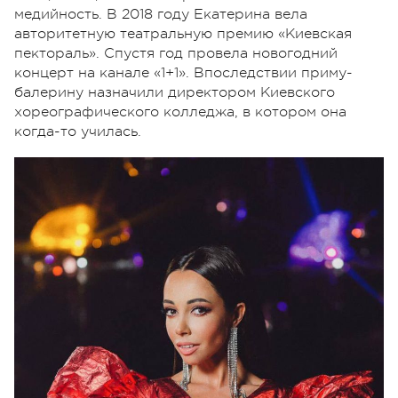
медийность. В 2018 году Екатерина вела
авторитетную театральную премию «Киевская
пектораль». Спустя год провела новогодний
концерт на канале «1+1». Впоследствии приму-
балерину назначили директором Киевского
хореографического колледжа, в котором она
когда-то училась.