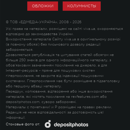
ОБЛОЖКИ
КОЛУМНИСТЫ
© ТОВ «ЕДІМЕДІА-УКРАЇНА», 2008 - 2026
Усі права на матеріали, розміщені на сайті viva.ua, охороняються
відповідно до законодавства України.
Використання матеріалів Сайту viva.ua в оригінальному розмірі
(в повному обсязі) без письмового дозволу редакції
забороняється.
Дозволяється републікація та цитування статей обсягом не
більше 250 знаків для одного інформаційного матеріалу, з
обов'язковим зазначенням посилання на джерело, а для
Інтернет-ресурсів – пряме для пошукових систем
гіперпосилання, не закрите від індексації пошуковими
системами. Гіперпосилання має бути розміщене в підзаголовку
або першому абзаці матеріалу.
Передрук, копіювання, відтворення або інше використання
матеріалів, які містять посилання на rexfeatures.com або
depositphotos.com, суворо заборонені.
Материалы с пометками
!
и
P
розміщені на правах реклами.
Редакція не несе відповідальності за достовірність цієї
інформації.
Стоковые фото от: