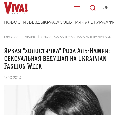
UK
НОВОСТИ
ЗВЕЗДЫ
КРАСА
СОБЫТИЯ
КУЛЬТУРА
АФ
ГЛАВНАЯ
АРХИВ
ЯРКАЯ "ХОЛОСТЯЧКА" РОЗА АЛЬ-НАМРИ: СЕКС
Яркая "холостячка" Роза Аль-Намри:
сексуальная ведущая на Ukrainian
Fashion Week
13.10.2013