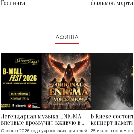
Гослинга
фильмов марта 
посмотреть в к
АФИША
Легендарная музыка ENIGMA
В Киеве состои
впервые прозвучит вживую в
концерт памят
Украине: где состоится концерт
Клименко: более
Осенью 2026 года украинских зрителей
25 июля в новом op