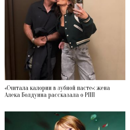
«Считала калории в зубной пасте»: жена
Алека Болдуина рассказала о РПП