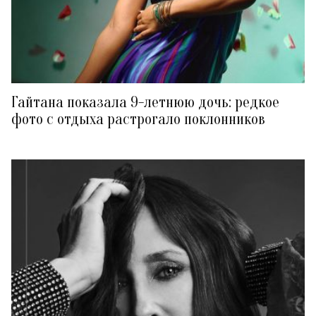
Гайтана показала 9-летнюю дочь: редкое
фото с отдыха растрогало поклонников