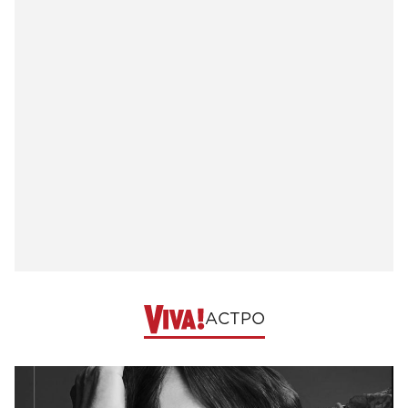
АСТРО