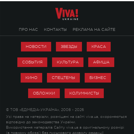
ПРО НАС
КОНТАКТЫ
РЕКЛАМА НА САЙТЕ
НОВОСТИ
ЗВЕЗДЫ
КРАСА
СОБЫТИЯ
КУЛЬТУРА
АФИША
КИНО
СПЕЦТЕМЫ
БИЗНЕС
ОБЛОЖКИ
КОЛУМНИСТЫ
© ТОВ «ЕДІМЕДІА-УКРАЇНА», 2008 - 2026
Усі права на матеріали, розміщені на сайті viva.ua, охороняються
відповідно до законодавства України.
Використання матеріалів Сайту viva.ua в оригінальному розмірі
(в повному обсязі) без письмового дозволу редакції