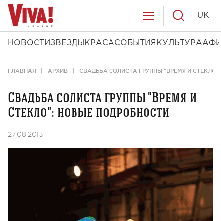
UK
НОВОСТИ
ЗВЕЗДЫ
КРАСА
СОБЫТИЯ
КУЛЬТУРА
АФ
ГЛАВНАЯ
АРХИВ
СВАДЬБА СОЛИСТА ГРУППЫ "ВРЕМЯ И СТЕКЛО"
Свадьба солиста группы "Время и
Стекло": новые подробности
27.08.2013