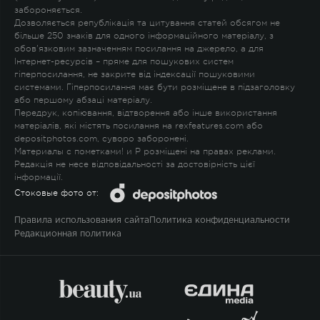
забороняється.
Дозволяється републікація та цитування статей обсягом не
більше 250 знаків для одного інформаційного матеріалу, з
обов'язковим зазначенням посилання на джерело, а для
Інтернет-ресурсів – пряме для пошукових систем
гіперпосилання, не закрите від індексації пошуковими
системами. Гіперпосилання має бути розміщене в підзаголовку
або першому абзаці матеріалу.
Передрук, копіювання, відтворення або інше використання
матеріалів, які містять посилання на rexfeatures.com або
depositphotos.com, суворо заборонені.
Материалы с пометками
!
и
P
розміщені на правах реклами.
Редакція не несе відповідальності за достовірність цієї
інформації.
Стоковые фото от:
Правила использования сайта
Политика конфиденциальности
Редакционная политика