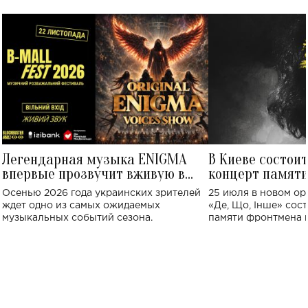
Легендарная музыка ENIGMA
В Киеве состои
впервые прозвучит вживую в
концерт памят
Украине: где состоится концерт
Клименко: более
Осенью 2026 года украинских зрителей
25 июля в новом op
исполнят песн
ждет одно из самых ожидаемых
«Де, Що, Інше» сос
музыкальных событий сезона.
памяти фронтмена
Михаила Клименко. 
особенный музыкал
посвященный артист
стало символом ис
настоящей любви.